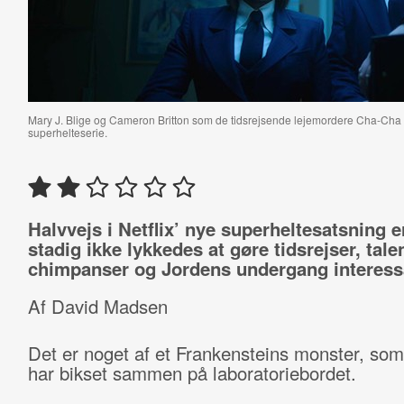
Mary J. Blige og Cameron Britton som de tidsrejsende lejemordere Cha-Cha o
superhelteserie.
Halvvejs i Netflix’ nye superheltesatsning e
stadig ikke lykkedes at gøre tidsrejser, tale
chimpanser og Jordens undergang interess
Af David Madsen
Det er noget af et Frankensteins monster, som 
har bikset sammen på laboratoriebordet.