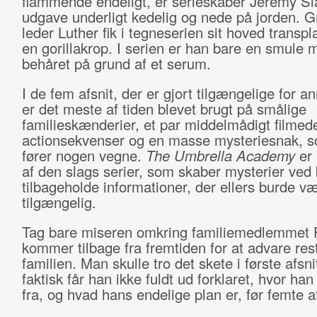
flammende endeligt, er serieskaber Jeremy Sl
udgave underligt kedelig og nede på jorden. 
leder Luther fik i tegneserien sit hoved transpl
en gorillakrop. I serien er han bare en smule 
behåret på grund af et serum.
I de fem afsnit, der er gjort tilgængelige for a
er det meste af tiden blevet brugt på smålige
familieskænderier, et par middelmådigt filmed
actionsekvenser og en masse mysteriesnak, s
fører nogen vegne.
The Umbrella Academy
er
af den slags serier, som skaber mysterier ved 
tilbageholde informationer, der ellers burde v
tilgængelig.
Tag bare miseren omkring familiemedlemmet 
kommer tilbage fra fremtiden for at advare res
familien. Man skulle tro det skete i første afsn
faktisk får han ikke fuldt ud forklaret, hvor h
fra, og hvad hans endelige plan er, før femte af