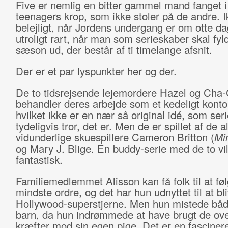
Five er nemlig en bitter gammel mand fanget i
teenagers krop, som ikke stoler på de andre. I
belejligt, når Jordens undergang er om otte d
utroligt rart, når man som serieskaber skal fyl
sæson ud, der består af ti timelange afsnit.
Der er et par lyspunkter her og der.
De to tidsrejsende lejemordere Hazel og Cha
behandler deres arbejde som et kedeligt konto
hvilket ikke er en nær så original idé, som ser
tydeligvis tror, det er. Men de er spillet af de al
vidunderlige skuespillere Cameron Britton (
Mi
og Mary J. Blige. En buddy-serie med de to vi
fantastisk.
Familiemedlemmet Alisson kan få folk til at føl
mindste ordre, og det har hun udnyttet til at bl
Hollywood-superstjerne. Men hun mistede bå
barn, da hun indrømmede at have brugt de ove
kræfter mod sin egen pige. Det er en fasciner