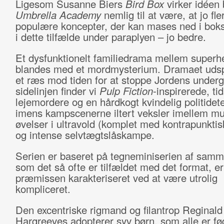
Ligesom Susanne Biers
Bird Box
virker idéen
Umbrella Academy
nemlig til at være, at jo fle
populære koncepter, der kan mases ned i boks
i dette tilfælde under paraplyen – jo bedre.
Et dysfunktionelt familiedrama mellem superhe
blandes med et mordmysterium. Dramaet udspil
et ræs mod tiden for at stoppe Jordens under
sidelinjen finder vi
Pulp Fiction
-inspirerede, ti
lejemordere og en hårdkogt kvindelig politidete
imens kampscenerne iltert veksler imellem mu
øvelser i ultravold (komplet med kontrapunktis
og intense selvtægtslåskampe.
Serien er baseret på tegneminiserien af samm
som det så ofte er tilfældet med det format, er
præmissen karakteriseret ved at være utrolig
kompliceret.
Den excentriske rigmand og filantrop Reginald
Hargreeves adopterer syv børn, som alle er fø