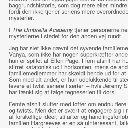
baggrundshistorie, som dog mere eller mindre 
fordi den ikke tjener seriens mere overordned
mysterier.
I
The Umbrella Academy
tjener personerne ne
mysterierne i stedet for den anden vej rundt.
Jeg har slet ikke nævnt det syvende familiem
Vanya, som ikke har nogen superkræfter andet
hun er spillet af Ellen Page. I fem afsnit har h
stirret katatonisk ud i horisonten, mens de and
familiemedlemmer har skældt hende ud for at 
Som med alt andet, er hun udelukkende til sted
levere et twist senere i serien – hvis Jeremy S
har tænkt sig at følge tegneserien til dørs.
Femte afsnit slutter med løfter om endnu flere
og twists. Men det er svært at engagere sig i 
af forskellige idéer, stilarter og handlingsforløb
familien Hargreeves er en så uinteressant, lal