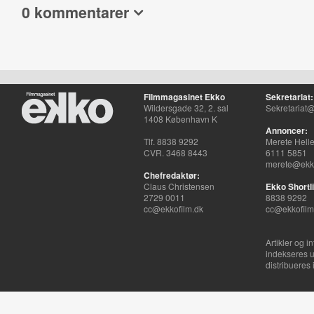
0 kommentarer
Filmmagasinet Ekko
Sekretariat:
Wildersgade 32, 2. sal
Sekretariat@
1408 København K
Annoncer:
Tlf. 8838 9292
Merete Hell
CVR. 3468 8443
6111 5851
merete@ekko
Chefredaktør:
Claus Christensen
Ekko Shortli
2729 0011
8838 9292
cc@ekkofilm.dk
cc@ekkofilm
Artikler og i
indekseres u
distribueres