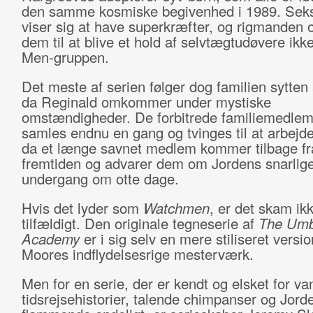
den samme kosmiske begivenhed i 1989. Sek
viser sig at have superkræfter, og rigmanden 
dem til at blive et hold af selvtægtudøvere ikke
Men-gruppen.
Det meste af serien følger dog familien sytten
da Reginald omkommer under mystiske
omstændigheder. De forbitrede familiemedle
samles endnu en gang og tvinges til at arbej
da et længe savnet medlem kommer tilbage fr
fremtiden og advarer dem om Jordens snarlig
undergang om otte dage.
Hvis det lyder som
Watchmen
, er det skam ik
tilfældigt. Den originale tegneserie af
The Umb
Academy
er i sig selv en mere stiliseret versi
Moores indflydelsesrige mesterværk.
Men for en serie, der er kendt og elsket for van
tidsrejsehistorier, talende chimpanser og Jord