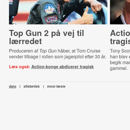
Top Gun 2 på vej til
Acti
lærredet
tragi
Produceren af
Top Gun
håber, at Tom Cruise
Tony Scott
vender tilbage i rollen som jagerpilot efter 30 år.
han blev e
begik ma
Læs også:
Action-konge abdicerer tragisk
gammel.
dato
|
alfabetisk
|
mest læste