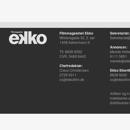
Filmmagasinet Ekko
Sekretariat:
Wildersgade 32, 2. sal
Sekretariat@
1408 København K
Annoncer:
Tlf. 8838 9292
Merete Hell
CVR. 3468 8443
6111 5851
merete@ekko
Chefredaktør:
Claus Christensen
Ekko Shortli
2729 0011
8838 9292
cc@ekkofilm.dk
cc@ekkofilm
Artikler og i
indekseres u
distribueres