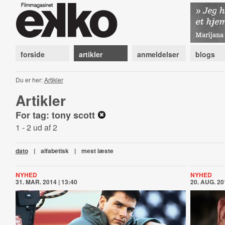
forside
artikler
anmeldelser
blogs
Du er her:
Artikler
Artikler
For tag: tony scott
1 - 2 ud af 2
dato
|
alfabetisk
|
mest læste
NYHED
NYHED
31. MAR. 2014 | 13:40
20. AUG. 20