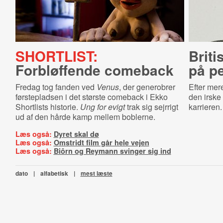
SHORTLIST:
Briti
Forbløffende comeback
på p
Fredag tog fanden ved
Venus
, der generobrer
Efter mere
førstepladsen i det største comeback i Ekko
den irske
Shortlists historie.
Ung for evigt
trak sig sejrrigt
karrieren.
ud af den hårde kamp mellem boblerne.
Læs også:
Dyret skal dø
Læs også:
Omstridt film går hele vejen
Læs også:
Biôrn og Reymann svinger sig ind
dato
|
alfabetisk
|
mest læste