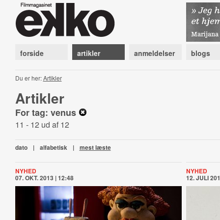
forside
artikler
anmeldelser
blogs
Du er her:
Artikler
Artikler
For tag: venus
11 - 12 ud af 12
dato
|
alfabetisk
|
mest læste
NYHED
NYHED
07. OKT. 2013 | 12:48
12. JULI 201