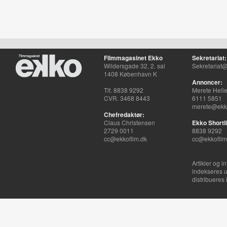
Filmmagasinet Ekko
Sekretariat:
Wildersgade 32, 2. sal
Sekretariat@
1408 København K
Annoncer:
Tlf. 8838 9292
Merete Hell
CVR. 3468 8443
6111 5851
merete@ekko
Chefredaktør:
Claus Christensen
Ekko Shortli
2729 0011
8838 9292
cc@ekkofilm.dk
cc@ekkofilm
Artikler og i
indekseres u
distribueres