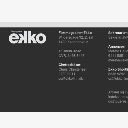
Filmmagasinet Ekko
Sekretariat:
Wildersgade 32, 2. sal
Sekretariat@
1408 København K
Annoncer:
Tlf. 8838 9292
Merete Hell
CVR. 3468 8443
6111 5851
merete@ekko
Chefredaktør:
Claus Christensen
Ekko Shortli
2729 0011
8838 9292
cc@ekkofilm.dk
cc@ekkofilm
Artikler og i
indekseres u
distribueres