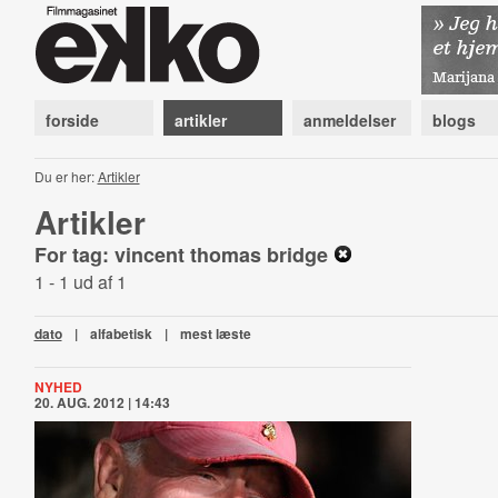
forside
artikler
anmeldelser
blogs
Du er her:
Artikler
Artikler
For tag: vincent thomas bridge
1 - 1 ud af 1
dato
|
alfabetisk
|
mest læste
NYHED
20. AUG. 2012 | 14:43