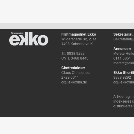
Filmmagasinet Ekko
Sekretariat:
Wildersgade 32, 2. sal
Sekretariat@
1408 København K
Annoncer:
Tlf. 8838 9292
Merete Hell
CVR. 3468 8443
6111 5851
merete@ekko
Chefredaktør:
Claus Christensen
Ekko Shortli
2729 0011
8838 9292
cc@ekkofilm.dk
cc@ekkofilm
Artikler og i
indekseres u
distribueres