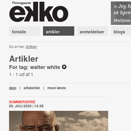
forside
artikler
anmeldelser
blogs
Du er her:
Artikler
Artikler
For tag: walter white
1 - 1 ud af 1
dato
|
alfabetisk
|
mest læste
SOMMERSERIE
05. JULI 2020 | 14:38