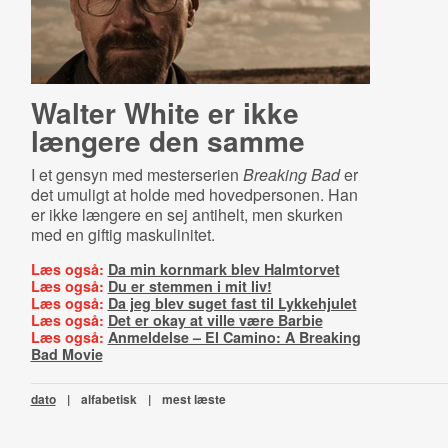
Walter White er ikke
længere den samme
I et gensyn med mesterserien
Breaking Bad
er
det umuligt at holde med hovedpersonen. Han
er ikke længere en sej antihelt, men skurken
med en giftig maskulinitet.
Læs også:
Da min kornmark blev Halmtorvet
Læs også:
Du er stemmen i mit liv!
Læs også:
Da jeg blev suget fast til Lykkehjulet
Læs også:
Det er okay at ville være Barbie
Læs også:
Anmeldelse – El Camino: A Breaking
Bad Movie
dato
|
alfabetisk
|
mest læste