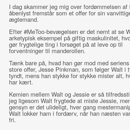
I dag skammer jeg mig over fordømmelsen af S
åbenlyst fremstår som et offer for sin vanvittig
ægtemand.
Efter #MeToo-bevægelsen er det nemt at se W
arketypisk eksempel på giftig maskulinitet, h
gør frygtelige ting i forsøget på at leve op til
forventninger til manderollen.
Tænk bare på, hvad han gør mod med seriens
store offer, Jesse Pinkman, som følger Walt i t
tyndt, mens han stykke for stykke mister alt, 
har kært.
Kemien mellem Walt og Jessie er så tilfredssti
jeg ligesom Walt frygtede at miste Jessie, me
gensyn er det ulideligt, hver gang mestermani
Walt lokker ham i fordærv, når han næsten var
fri.