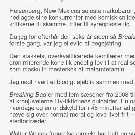
Heisenberg, New Mexicos sejeste narkobaron,
nedlagde sine konkurrenter med kemisk snilde
kritikerne til skamme. Eller til syreopløste lig.
Da jeg for efterhånden seks år siden så
Break
første gang, var jeg ellevild af begejstring.
Den stakkels, overkvalificerede kemilærer me
drønirriterende kone fik endelig lov til at realis
som maskulin mesterkok af metamfetamin.
Jeg nødt hvert et blodigt øjeblik sammen med
Breaking
Bad
er med fem sæsoner fra 2008 ti
af kronjuvelerne i tv-fiktionens guldalder. En o
hverdage og en undskyld for i 45 minutter ad 
hæve sig over normal moral og leve livet frit –
stedfortræder.
Walter Whites frigørelsesprojekt har haft en s