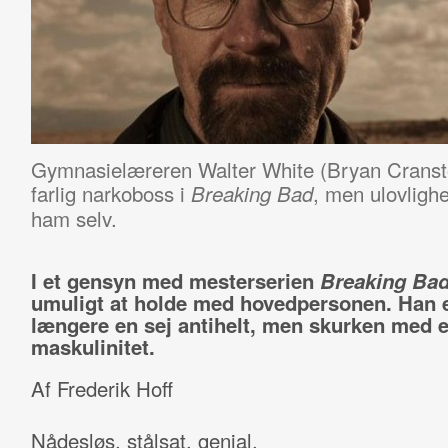
Gymnasielæreren Walter White (Bryan Cranston
farlig narkoboss i
, men ulovligh
Breaking Bad
ham selv.
I et gensyn med mesterserien
Breaking Ba
umuligt at holde med hovedpersonen. Han e
længere en sej antihelt, men skurken med e
maskulinitet.
Af Frederik Hoff
Nådesløs, stålsat, genial.