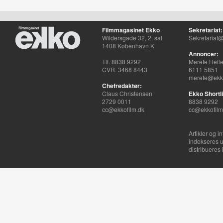
Filmmagasinet Ekko
Sekretariat:
Wildersgade 32, 2. sal
Sekretariat@
1408 København K
Annoncer:
Tlf. 8838 9292
Merete Hell
CVR. 3468 8443
6111 5851
merete@ekko
Chefredaktør:
Claus Christensen
Ekko Shortli
2729 0011
8838 9292
cc@ekkofilm.dk
cc@ekkofilm
Artikler og i
indekseres u
distribueres