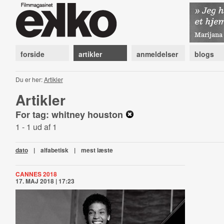
forside
artikler
anmeldelser
blogs
Du er her:
Artikler
Artikler
For tag: whitney houston
1 - 1 ud af 1
dato
|
alfabetisk
|
mest læste
CANNES 2018
17. MAJ 2018 | 17:23