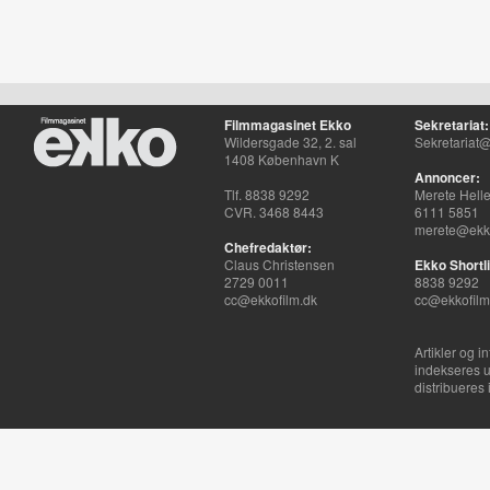
Filmmagasinet Ekko
Sekretariat:
Wildersgade 32, 2. sal
Sekretariat@
1408 København K
Annoncer:
Tlf. 8838 9292
Merete Hell
CVR. 3468 8443
6111 5851
merete@ekko
Chefredaktør:
Claus Christensen
Ekko Shortli
2729 0011
8838 9292
cc@ekkofilm.dk
cc@ekkofilm
Artikler og i
indekseres u
distribueres