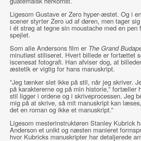
guatemalsk herkomst.
Ligesom Gustave er Zero hyper-æstet. Og i en
scener styrter Zero ud af døren, men tager sig fø
i ét strøg at tegne sin moustache med en pen 
spejlet.
Som alle Andersons film er
The Grand Budape
minutiøst stiliseret. Hvert billede er fortættet 
iscenesat fotografi. Han afviser dog, at billede
æstetik er vigtig for hans manuskript.
”Jeg tænker slet ikke på stil, når jeg skriver. 
på karaktererne og på min historie,” fortæller 
stil ligger i ordene og i skriveprocessen. Jeg 
mig på at skrive, så mit manuskript kan læses
det en roman og ikke et manuskript.”
Ligesom mesterinstruktøren Stanley Kubrick h
Anderson et unikt og næsten manieret formsp
hvor Kubricks manuskripter har detaljerede an