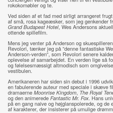
rokokomøbler og te.
Ved siden af et fad med sirligt arrangeret frugt
af små, rosa kageæsker, som jeg genkender f
Grand Budapest Hotel
, Wes Andersons aktuel
ottende spillefilm.
Mens jeg venter på Anderson og skuespilleren
Revolori, tænker jeg på ”denne fantastiske W
Anderson-verden”, som Revolori senere kalder
oplevelse af samarbejdet. En verden lige så f
og følelsesmæssigt altmodisch som omgivelse
vestibulen.
Amerikaneren har siden sin debut i 1996 udvikle
en fabulerende auteur med speciale i skæve f
dramaerne
Moonrise Kingdom
,
The Royal Te
og den animerede
Fantastic Mr. Fox
. Hans uni
på en gang naive og højglanspolerede, og de e
af karakterer, der insisterer på umulige drøm