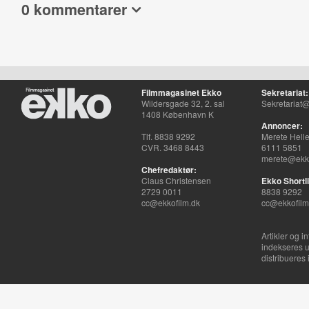
0 kommentarer
Filmmagasinet Ekko
Sekretariat:
Wildersgade 32, 2. sal
Sekretariat@
1408 København K
Annoncer:
Tlf. 8838 9292
Merete Hell
CVR. 3468 8443
6111 5851
merete@ekko
Chefredaktør:
Claus Christensen
Ekko Shortli
2729 0011
8838 9292
cc@ekkofilm.dk
cc@ekkofilm
Artikler og i
indekseres u
distribueres