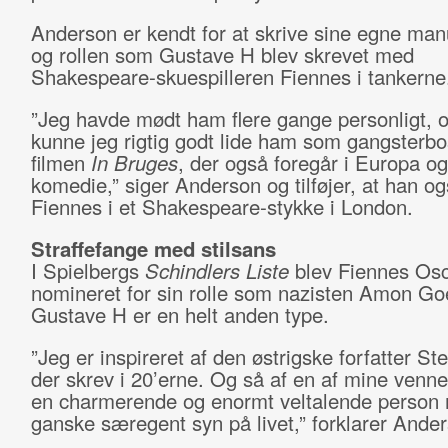
Anderson er kendt for at skrive sine egne manu
og rollen som Gustave H blev skrevet med
Shakespeare-skuespilleren Fiennes i tankerne
”Jeg havde mødt ham flere gange personligt, 
kunne jeg rigtig godt lide ham som gangsterbo
filmen
In Bruges
, der også foregår i Europa og
komedie,” siger Anderson og tilføjer, at han o
Fiennes i et Shakespeare-stykke i London.
Straffefange med stilsans
I Spielbergs
Schindlers Liste
blev Fiennes Osc
nomineret for sin rolle som nazisten Amon Go
Gustave H er en helt anden type.
”Jeg er inspireret af den østrigske forfatter St
der skrev i 20’erne. Og så af en af mine venner
en charmerende og enormt veltalende person
ganske særegent syn på livet,” forklarer Ande