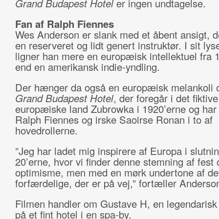
Grand Budapest Hotel
er ingen undtagelse.
Fan af Ralph Fiennes
Wes Anderson er slank med et åbent ansigt, 
en reserveret og lidt genert instruktør. I sit ly
ligner han mere en europæisk intellektuel fra 
end en amerikansk indie-yndling.
Der hænger da også en europæisk melankoli 
Grand Budapest Hotel
, der foregår i det fiktive
europæiske land Zubrowka i 1920’erne og har
Ralph Fiennes og irske Saoirse Ronan i to af
hovedrollerne.
”Jeg har ladet mig inspirere af Europa i slutni
20’erne, hvor vi finder denne stemning af fest 
optimisme, men med en mørk undertone af de
forfærdelige, der er på vej,” fortæller Anderso
Filmen handler om Gustave H, en legendarisk
på et fint hotel i en spa-by.