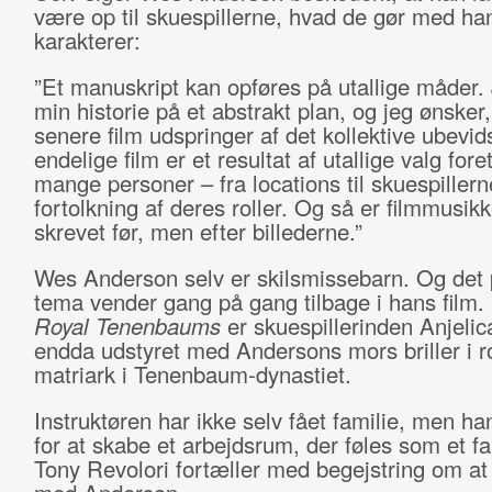
være op til skuespillerne, hvad de gør med ha
karakterer:
”Et manuskript kan opføres på utallige måder.
min historie på et abstrakt plan, og jeg ønsker,
senere film udspringer af det kollektive ubevid
endelige film er et resultat af utallige valg fore
mange personer – fra locations til skuespillern
fortolkning af deres roller. Og så er filmmusik
skrevet før, men efter billederne.”
Wes Anderson selv er skilsmissebarn. Og det 
tema vender gang på gang tilbage i hans film.
Royal Tenenbaums
er skuespillerinden Anjeli
endda udstyret med Andersons mors briller i r
matriark i Tenenbaum-dynastiet.
Instruktøren har ikke selv fået familie, men ha
for at skabe et arbejdsrum, der føles som et f
Tony Revolori fortæller med begejstring om at