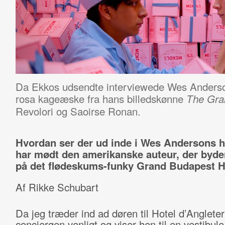
Da Ekkos udsendte interviewede Wes Anderso
rosa kageæske fra hans billedskønne
The Gra
Revolori og Saoirse Ronan.
Hvordan ser der ud inde i Wes Andersons 
har mødt den amerikanske auteur, der byde
på det flødeskums-funky Grand Budapest H
Af Rikke Schubart
Da jeg træder ind ad døren til Hotel d’Angleter
conciergen venligt og viser hen til en vestibul