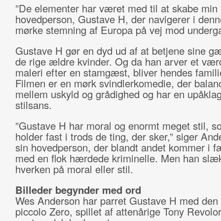
”De elementer har været med til at skabe min
hovedperson, Gustave H, der navigerer i denn
mørke stemning af Europa på vej mod underg
Gustave H gør en dyd ud af at betjene sine gæ
de rige ældre kvinder. Og da han arver et værd
maleri efter en stamgæst, bliver hendes famil
Filmen er en mørk svindlerkomedie, der balan
mellem uskyld og grådighed og har en upåklag
stilsans.
”Gustave H har moral og enormt meget stil, 
holder fast i trods de ting, der sker,” siger A
sin hovedperson, der blandt andet kommer i f
med en flok hærdede kriminelle. Men han slæ
hverken på moral eller stil.
Billeder begynder med ord
Wes Anderson har parret Gustave H med den l
piccolo Zero, spillet af attenårige Tony Revolor