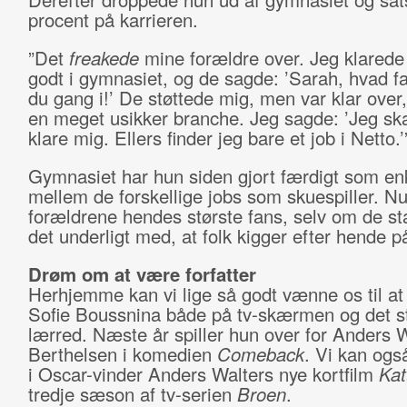
procent på karrieren.
”Det
freakede
mine forældre over. Jeg klarede
godt i gymnasiet, og de sagde: ’Sarah, hvad f
du gang i!’ De støttede mig, men var klar over,
en meget usikker branche. Jeg sagde: ’Jeg sk
klare mig. Ellers finder jeg bare et job i Netto.’
Gymnasiet har hun siden gjort færdigt som en
mellem de forskellige jobs som skuespiller. Nu
forældrene hendes største fans, selv om de st
det underligt med, at folk kigger efter hende 
Drøm om at være forfatter
Herhjemme kan vi lige så godt vænne os til at
Sofie Boussnina både på tv-skærmen og det s
lærred. Næste år spiller hun over for Anders 
Berthelsen i komedien
Comeback
. Vi kan ogs
i Oscar-vinder Anders Walters nye kortfilm
Kat
tredje sæson af tv-serien
Broen
.