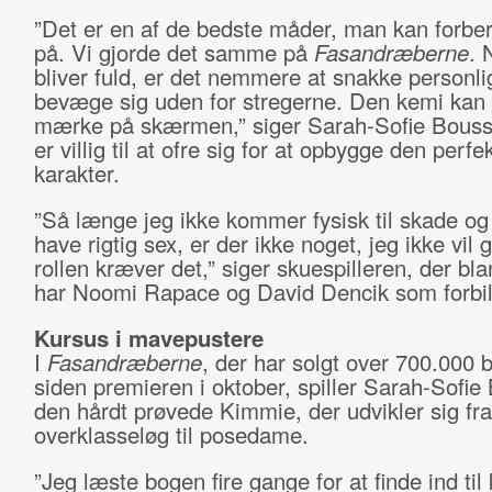
”Det er en af de bedste måder, man kan forbe
på. Vi gjorde det samme på
Fasandræberne
. 
bliver fuld, er det nemmere at snakke personli
bevæge sig uden for stregerne. Den kemi kan
mærke på skærmen,” siger Sarah-Sofie Bouss
er villig til at ofre sig for at opbygge den perfe
karakter.
”Så længe jeg ikke kommer fysisk til skade og 
have rigtig sex, er der ikke noget, jeg ikke vil 
rollen kræver det,” siger skuespilleren, der bl
har Noomi Rapace og David Dencik som forbil
Kursus i mavepustere
I
Fasandræberne
, der har solgt over 700.000 bi
siden premieren i oktober, spiller Sarah-Sofie
den hårdt prøvede Kimmie, der udvikler sig fra
overklasseløg til posedame.
”Jeg læste bogen fire gange for at finde ind til