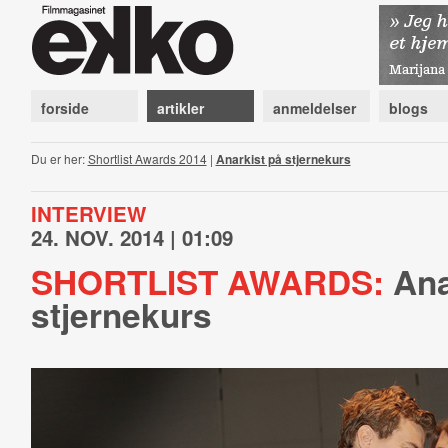
forside
artikler
anmeldelser
blogs
Du er her:
Shortlist Awards 2014
|
Anarkist på stjernekurs
INTERVIEW
24. NOV. 2014 | 01:09
SHORTLIST AWARDS:
Ana
stjernekurs