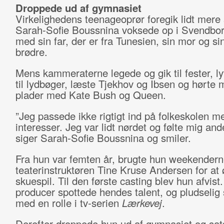
Droppede ud af gymnasiet
Virkelighedens teenageoprør foregik lidt mere s
Sarah-Sofie Boussnina voksede op i Svendb
med sin far, der er fra Tunesien, sin mor og si
brødre.
Mens kammeraterne legede og gik til fester, l
til lydbøger, læste Tjekhov og Ibsen og hørte
plader med Kate Bush og Queen.
”Jeg passede ikke rigtigt ind på folkeskolen m
interesser. Jeg var lidt nørdet og følte mig and
siger Sarah-Sofie Boussnina og smiler.
Fra hun var femten år, brugte hun weekender
teaterinstruktøren Tine Kruse Andersen for at 
skuespil. Til den første casting blev hun afvis
producer spottede hendes talent, og pludselig
med en rolle i tv-serien
Lærkevej
.
Derefter droppede hun ud af gymnasiet og sa