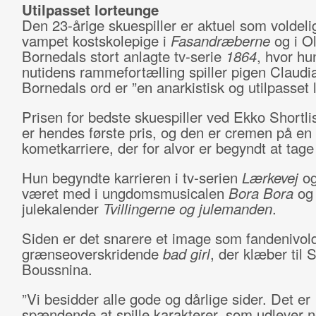
Utilpasset lorteunge
Den 23-årige skuespiller er aktuel som voldeli
vampet kostskolepige i
Fasandræberne
og i O
Bornedals stort anlagte tv-serie
1864
, hvor hun
nutidens rammefortælling spiller pigen Claudi
Bornedals ord er ”en anarkistisk og utilpasset 
Prisen for bedste skuespiller ved Ekko Shortl
er hendes første pris, og den er cremen på en
kometkarriere, der for alvor er begyndt at tage 
Hun begyndte karrieren i tv-serien
Lærkevej
og
været med i ungdomsmusicalen
Bora Bora
og 
julekalender
Tvillingerne og julemanden
.
Siden er det snarere et image som fandenivol
grænseoverskridende
bad girl
, der klæber til 
Boussnina.
”Vi besidder alle gode og dårlige sider. Det er
spændende at spille karakterer, som udlever 