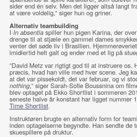
sider end én selv. Men det ligger altså langt fr
at være voldelig,” siger hun og griner.
Alternativ teambuilding
I
In absentia
spiller hun pigen Karina, der over
drenge til at stjæle en gammel dames smykker
venter det søde liv i Brasilien. Hjemmerøveriet
imidlertid helt galt og ender med et lig på stue
”David Metz var rigtigt god til at instruere os.
præcis, hvad han ville med hver scene. Jeg k
at det var pissekoldt, det var februar, og vi sto
nothing
,” siger Sarah-Sofie Boussnina om film
blev optaget på Ekko Shortlist i sommeren 201
seneste halve år konstant har ligget nummer 
Time Shortlist
.
Instruktøren brugte en alternativ form for team
inden optagelserne begyndte. Han sendte de t
skuespillere på druktur.