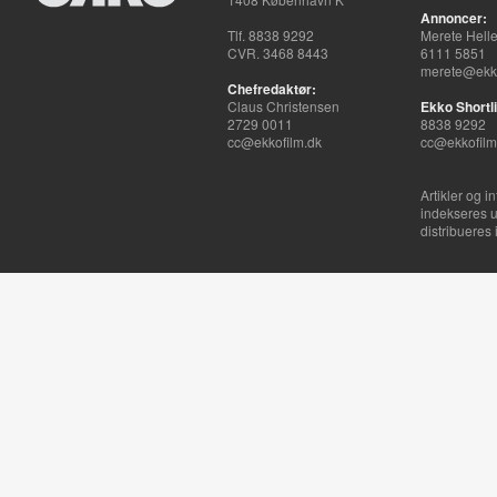
Annoncer:
Tlf. 8838 9292
Merete Hell
CVR. 3468 8443
6111 5851
merete@ekko
Chefredaktør:
Claus Christensen
Ekko Shortli
2729 0011
8838 9292
cc@ekkofilm.dk
cc@ekkofilm
Artikler og i
indekseres u
distribueres