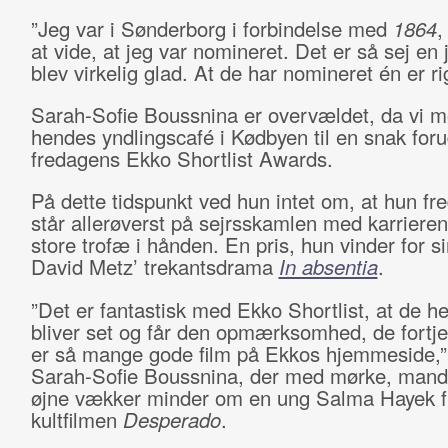
”Jeg var i Sønderborg i forbindelse med
1864
,
at vide, at jeg var nomineret. Det er så sej en 
blev virkelig glad. At de har nomineret én er rig
Sarah-Sofie Boussnina er overvældet, da vi 
hendes yndlingscafé i Kødbyen til en snak foru
fredagens Ekko Shortlist Awards.
På dette tidspunkt ved hun intet om, at hun fr
står allerøverst på sejrsskamlen med karrieren
store trofæ i hånden. En pris, hun vinder for sin
David Metz’ trekantsdrama
In absentia
.
”Det er fantastisk med Ekko Shortlist, at de he
bliver set og får den opmærksomhed, de fortje
er så mange gode film på Ekkos hjemmeside,”
Sarah-Sofie Boussnina, der med mørke, mand
øjne vækker minder om en ung Salma Hayek f
kultfilmen
Desperado
.