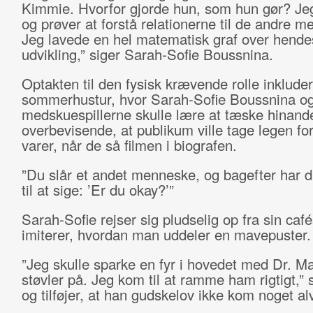
Kimmie. Hvorfor gjorde hun, som hun gør? Jeg
og prøver at forstå relationerne til de andre m
Jeg lavede en hel matematisk graf over hende
udvikling,” siger Sarah-Sofie Boussnina.
Optakten til den fysisk krævende rolle inklude
sommerhustur, hvor Sarah-Sofie Boussnina o
medskuespillerne skulle lære at tæske hinand
overbevisende, at publikum ville tage legen fo
varer, når de så filmen i biografen.
”Du slår et andet menneske, og bagefter har d
til at sige: ’Er du okay?’”
Sarah-Sofie rejser sig pludselig op fra sin café
imiterer, hvordan man uddeler en mavepuster.
”Jeg skulle sparke en fyr i hovedet med Dr. M
støvler på. Jeg kom til at ramme ham rigtigt,” 
og tilføjer, at han gudskelov ikke kom noget alvo