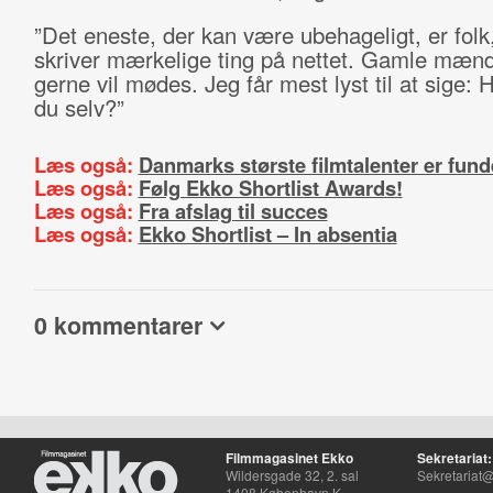
”Det eneste, der kan være ubehageligt, er folk
skriver mærkelige ting på nettet. Gamle mænd
gerne vil mødes. Jeg får mest lyst til at sige: 
du selv?”
Læs også:
Danmarks største filmtalenter er fund
Læs også:
Følg Ekko Shortlist Awards!
Læs også:
Fra afslag til succes
Læs også:
Ekko Shortlist – In absentia
0 kommentarer
Filmmagasinet Ekko
Sekretariat:
Wildersgade 32, 2. sal
Sekretariat@
1408 København K