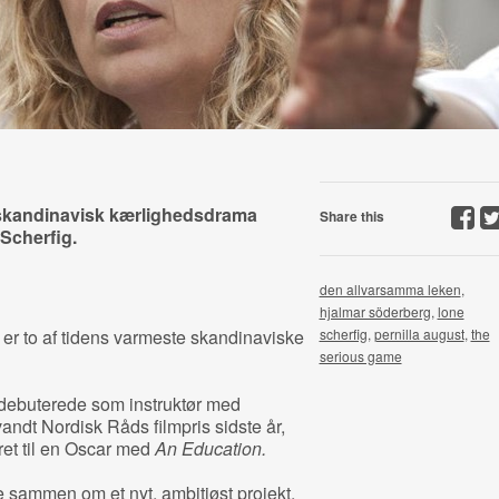
e skandinavisk kærlighedsdrama
Share this
Scherfig.
den allvarsamma leken
,
hjalmar söderberg
,
lone
 er to af tidens varmeste skandinaviske
scherfig
,
pernilla august
,
the
serious game
debuterede som instruktør med
andt Nordisk Råds filmpris sidste år,
et til en Oscar med
An Education.
e sammen om et nyt, ambitiøst projekt,