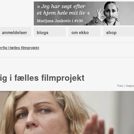
anmeldelser
blogs
om ekko
shop
fig i fælles filmprojekt
g i fælles filmprojekt
Foto | Uoplys