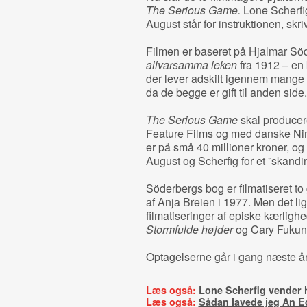
The Serious Game.
Lone Scherfig
August står for instruktionen, skri
Filmen er baseret på Hjalmar Sö
allvarsamma leken
fra 1912 – en 
der lever adskilt igennem mange 
da de begge er gift til anden side.
The Serious Game
skal producer
Feature Films og med danske Ni
er på små 40 millioner kroner, o
August og Scherfig for et ”skand
Söderbergs bog er filmatiseret to
af Anja Breien i 1977. Men det lig
filmatiseringer af episke kærli
Stormfulde højder
og Cary Fuku
Optagelserne går i gang næste år
Læs også:
Lone Scherfig vender 
Læs også:
Sådan lavede jeg An E