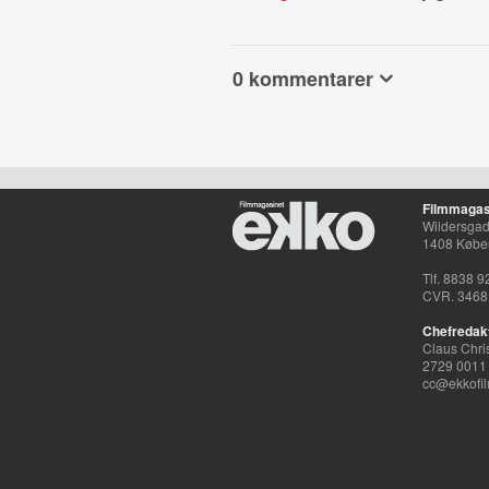
0 kommentarer
Filmmagas
Wildersgade
1408 Købe
Tlf. 8838 9
CVR. 3468
Chefredak
Claus Chri
2729 0011
cc@ekkofil