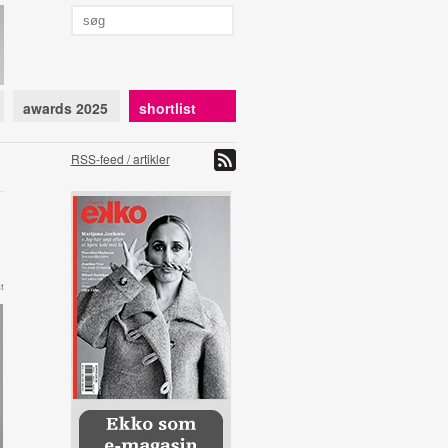
awards 2025
shortlist
RSS-feed / artikler
t