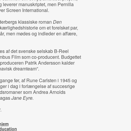
 leverer manuskriptet, men Pernilla
ver Screen International.
derbergs klassiske roman
Den
kærlighedshistorie om et forelsket par,
år, men mødes og indleder en affære,
es af det svenske selskab B-Reel
mbus Film som co-producent. Budgettet
g produceren Patrik Andersson kalder
inavisk dreamteam”.
 gange før, af Rune Carlsten i 1945 og
ger i dag i forlængelse af succesrige
ghedsromaner som Andrea Arnolds
nagas
Jane Eyre.
.
hjem
ducation