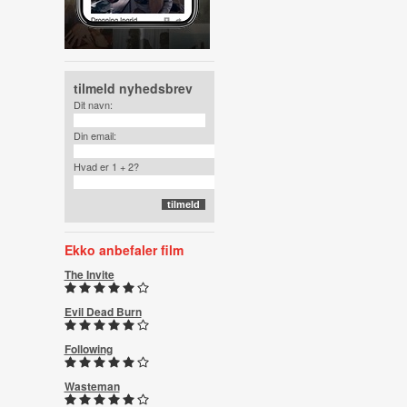
tilmeld nyhedsbrev
Dit navn:
Din email:
Hvad er 1 + 2?
Ekko anbefaler film
The Invite
Evil Dead Burn
Following
Wasteman