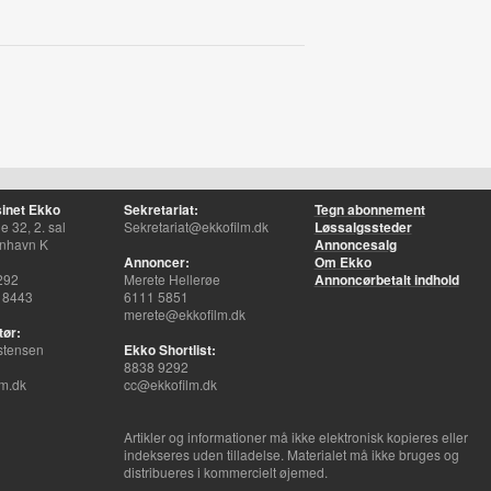
inet Ekko
Sekretariat:
Tegn abonnement
 32, 2. sal
Sekretariat@ekkofilm.dk
Løssalgssteder
nhavn K
Annoncesalg
Annoncer:
Om Ekko
292
Merete Hellerøe
Annoncørbetalt indhold
 8443
6111 5851
merete@ekkofilm.dk
tør:
stensen
Ekko Shortlist:
8838 9292
m.dk
cc@ekkofilm.dk
Artikler og informationer må ikke elektronisk kopieres eller
indekseres uden tilladelse. Materialet må ikke bruges og
distribueres i kommercielt øjemed.