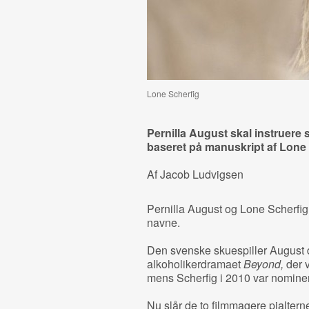
Lone Scherfig
Pernilla August skal instruer
baseret på manuskript af Lone 
Af Jacob Ludvigsen
Pernilla August og Lone Scherfig
navne.
Den svenske skuespiller August 
alkoholikerdramaet
Beyond,
der v
mens Scherfig i 2010 var nominer
Nu slår de to filmmagere pjaltern