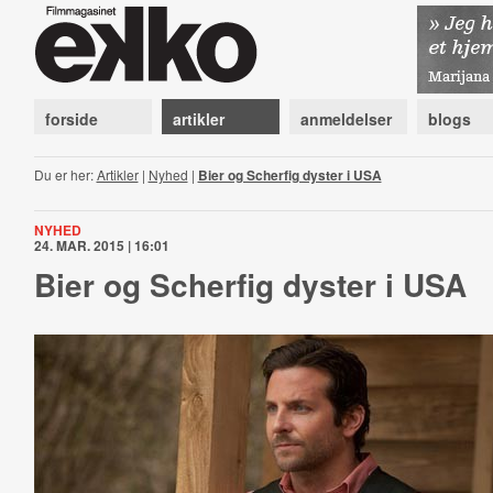
forside
artikler
anmeldelser
blogs
Du er her:
Artikler
|
Nyhed
|
Bier og Scherfig dyster i USA
NYHED
24. MAR. 2015 | 16:01
Bier og Scherfig dyster i USA