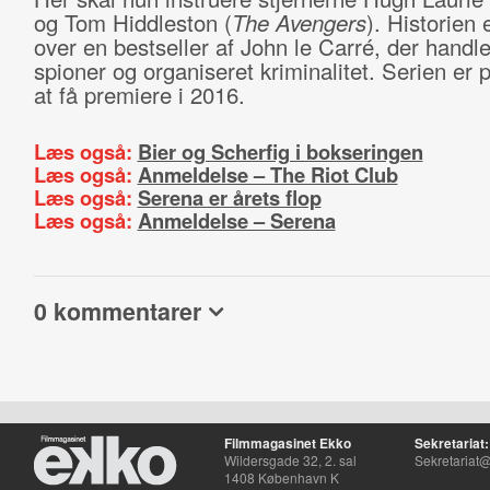
og Tom Hiddleston (
The Avengers
). Historien 
over en bestseller af John le Carré, der handl
spioner og organiseret kriminalitet. Serien er pl
at få premiere i 2016.
Læs også:
Bier og Scherfig i bokseringen
Læs også:
Anmeldelse – The Riot Club
Læs også:
Serena er årets flop
Læs også:
Anmeldelse – Serena
0 kommentarer
Filmmagasinet Ekko
Sekretariat:
Wildersgade 32, 2. sal
Sekretariat@
1408 København K