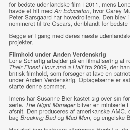
for bedste udenlandske film i 2011, mens Lone
havde et hit med
An Education
, hvor Carey Mu
Peter Sarsgaard har hovedrollerne. Den blev i
nomineret til tre Oscars, deriblandt for bedste 
Begge er i gang med deres næste udenlandsk
projekter.
Filmhold under Anden Verdenskrig
Lone Scherfig arbejder på en filmatisering af
Their Finest Hour and a Half
fra 2009, der han
britisk filmhold, som forsøger at lave en patriot
under Anden Verdenskrig. Optagelserne er sat 
starte denne sommer.
Imens har Susanne Bier kastet sig over sin før
serie.
The Night Manager
bliver en miniserie i
afsnit. Den produceres af amerikanske AMC, d
bag
Breaking Bad
og
Mad Men
, og engelske 
Her skal hun instruere stjernerne Hugh Laurie 