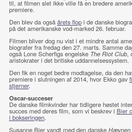
til, at filmen slet ikke ville få en bredere amer
premiere.
Den blev da også
årets flop
i de danske biogr
på det amerikanske vod-marked 26. februar.
Filmen bliver dog nu vist i et mindre antal am
biografer fra fredag den 27. marts. Samme da
også Lone Scherfigs engelske
The Riot Club
,
aristokrater i det britiske uddannelsessystem.
Den fik en noget bedre modtagelse, da den h
premiere i slutningen af 2014, hvor Ekko gav
f
stjerner
.
Oscar-succeser
De danske filmkvinder har tidligere høstet inte
succes med deres film, som vi beskrev i
Bier 
i bokseringen
.
Susanne Bier vandt med den danske
Hævnen