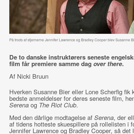
På trods af stjernerne Jennifer Lawrence og Bradley Cooper blev Susanne B
De to danske instruktørers seneste engels
film får premiere samme dag
over there
.
Af Nicki Bruun
Hverken Susanne Bier eller Lone Scherfig fik 
bedste anmeldelser for deres seneste film, he
Serena
og
The Riot Club
.
Med den dårlige modtagelse af
Serena
, der el
af tidens hotteste skuespillere på rollelisten i 
Jennifer Lawrence og Bradley Cooper, så det