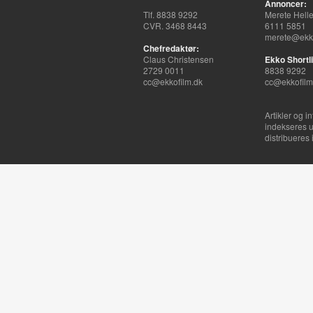
Annoncer:
Tlf. 8838 9292
Merete Hell
CVR. 3468 8443
6111 5851
merete@ekko
Chefredaktør:
Claus Christensen
Ekko Shortli
2729 0011
8838 9292
cc@ekkofilm.dk
cc@ekkofilm
Artikler og i
indekseres u
distribueres