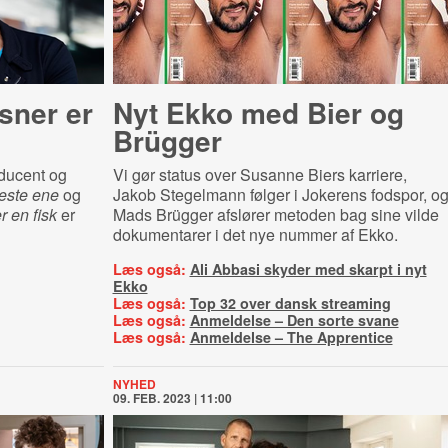
sner er
Nyt Ekko med Bier og
Brügger
ducent og
Vi gør status over Susanne Biers karriere,
este ene
og
Jakob Stegelmann følger i Jokerens fodspor, o
r en fisk
er
Mads Brügger afslører metoden bag sine vilde
dokumentarer i det nye nummer af Ekko.
Læs også:
Ali Abbasi skyder med skarpt i nyt
Ekko
Læs også:
Top 32 over dansk streaming
Læs også:
Anmeldelse – Den sorte svane
Læs også:
Anmeldelse – The Apprentice
NYHED
09. FEB. 2023 | 11:00