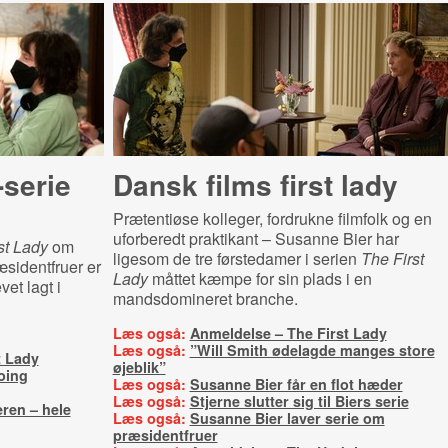
-serie
Dansk films first lady
Prætentiøse kolleger, fordrukne filmfolk og en
uforberedt praktikant – Susanne Bier har
st Lady
om
ligesom de tre førstedamer i serien
The First
æsidentfruer er
Lady
måttet kæmpe for sin plads i en
et lagt i
mandsdomineret branche.
Læs også:
Anmeldelse – The First Lady
Læs også:
”Will Smith ødelagde manges store
t Lady
øjeblik”
oing
Læs også:
Susanne Bier får en flot hæder
Læs også:
Stjerne slutter sig til Biers serie
ren – hele
Læs også:
Susanne Bier laver serie om
præsidentfruer