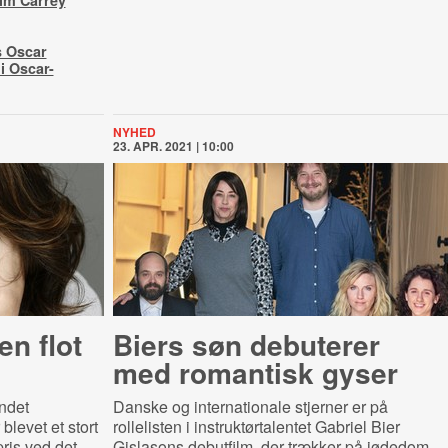
im Carrey
s Oscar
i Oscar-
NYHED
23. APR. 2021 | 10:00
en flot
Biers søn debuterer
med romantisk gyser
ndet
Danske og internationale stjerner er på
blevet et stort
rollelisten i instruktørtalentet Gabriel Bier
ris ved det
Gislasons debutfilm, der trækker på jødedom,