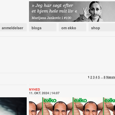
anmeldelser
blogs
om ekko
shop
1
2
3
4
5
...
8
Næst
NYHED
11. OKT. 2024 | 14:07