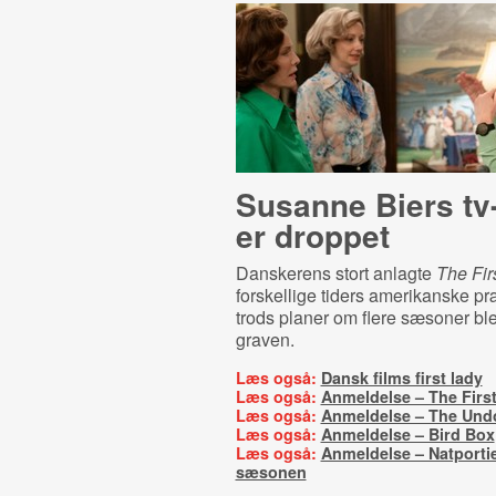
Susanne Biers tv
er droppet
Danskerens stort anlagte
The Fir
forskellige tiders amerikanske pr
trods planer om flere sæsoner blev
graven.
Læs også:
Dansk films first lady
Læs også:
Anmeldelse – The Firs
Læs også:
Anmeldelse – The Und
Læs også:
Anmeldelse – Bird Box
Læs også:
Anmeldelse – Natportie
sæsonen