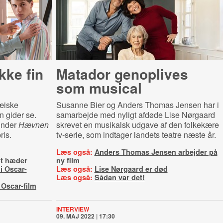
kke fin
Matador genoplives
som musical
æiske
Susanne Bier og Anders Thomas Jensen har i
en gider se.
samarbejde med nyligt afdøde Lise Nørgaard
inder
Hævnen
skrevet en musikalsk udgave af den folkekære
ris.
tv-serie, som indtager landets teatre næste år.
Læs også:
Anders Thomas Jensen arbejder på
ot hæder
ny film
i Oscar-
Læs også:
Lise Nørgaard er død
Læs også:
Sådan var det!
 Oscar-film
INTERVIEW
09. MAJ 2022 | 17:30