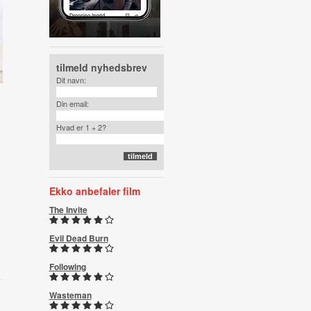
tilmeld nyhedsbrev
Dit navn:
Din email:
Hvad er 1 + 2?
Ekko anbefaler film
The Invite
Evil Dead Burn
Following
Wasteman