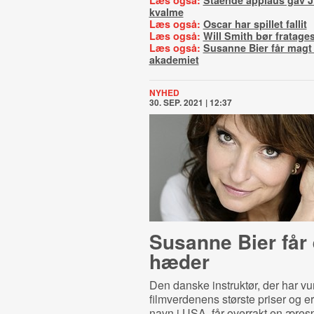
Læs også:
Stående applaus gav J
kvalme
Læs også:
Oscar har spillet fallit
Læs også:
Will Smith bør fratage
Læs også:
Susanne Bier får magt 
akademiet
NYHED
30. SEP. 2021 | 12:37
Susanne Bier får 
hæder
Den danske instruktør, der har vu
filmverdenens største priser og er 
navn i USA, får overrakt en æresp