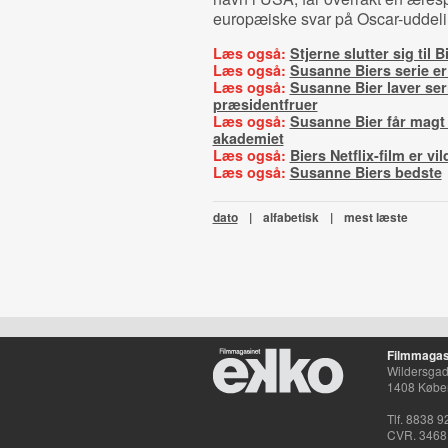
europæiske svar på Oscar-uddel
Læs også:
Stjerne slutter sig til B
Læs også:
Susanne Biers serie er
Læs også:
Susanne Bier laver se
præsidentfruer
Læs også:
Susanne Bier får magt 
akademiet
Læs også:
Biers Netflix-film er vi
Læs også:
Susanne Biers bedste
dato
|
alfabetisk
|
mest læste
Filmmagas
Wildersgade
1408 Købe
Tlf. 8838 9
CVR. 3468