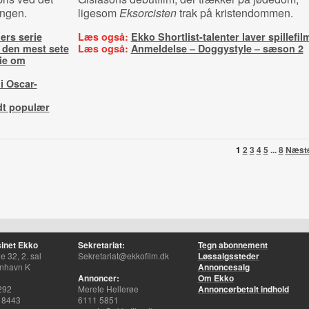
ingen.
ligesom
Eksorcisten
trak på kristendommen.
iers serie
Læs også:
Ekko Shortlist-talenter laver spillefil
 den mest sete
Læs også:
Anmeldelse – Doggystyle – sæson 2
rie om
i Oscar-
ldt populær
1
2
3
4
5
...
8
Næst
inet Ekko
Sekretariat:
Tegn abonnement
 32, 2. sal
Sekretariat@ekkofilm.dk
Løssalgssteder
nhavn K
Annoncesalg
Annoncer:
Om Ekko
292
Merete Hellerøe
Annoncørbetalt indhold
 8443
6111 5851