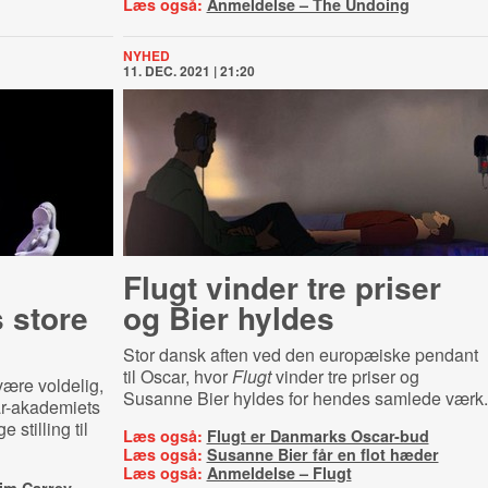
Læs også:
Anmeldelse – The Undoing
NYHED
11. DEC. 2021 | 21:20
Flugt vinder tre priser
 store
og Bier hyldes
Stor dansk aften ved den europæiske pendant
til Oscar, hvor
Flugt
vinder tre priser og
være voldelig,
Susanne Bier hyldes for hendes samlede værk.
ar-akademiets
 stilling til
Læs også:
Flugt er Danmarks Oscar-bud
Læs også:
Susanne Bier får en flot hæder
Læs også:
Anmeldelse – Flugt