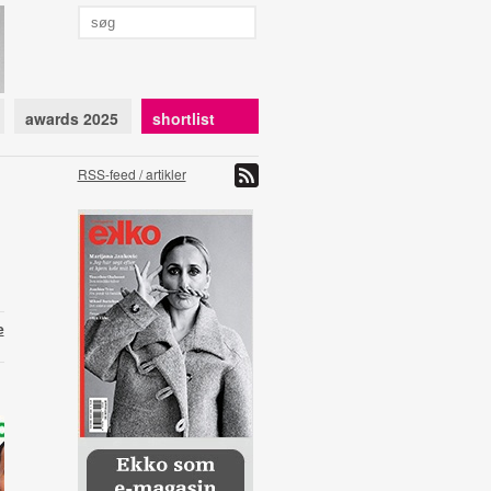
awards 2025
shortlist
RSS-feed / artikler
e