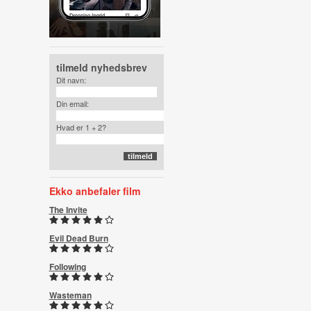
tilmeld nyhedsbrev
Dit navn:
Din email:
Hvad er 1 + 2?
Ekko anbefaler film
The Invite
Evil Dead Burn
Following
Wasteman