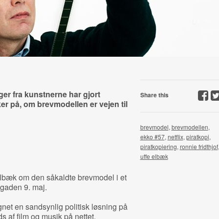
er fra kunstnerne har gjort
Share this
er på, om brevmodellen er vejen til
brevmodel
,
brevmodellen
,
ekko #57
,
netflix
,
piratkopi
,
piratkopiering
,
ronnie fridthjof
uffe elbæk
Elbæk om den såkaldte brevmodel i et
 gaden 9. maj.
net en sandsynlig politisk løsning på
 af film og musik på nettet.