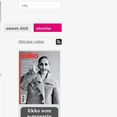
awards 2025
shortlist
RSS-feed / artikler
d