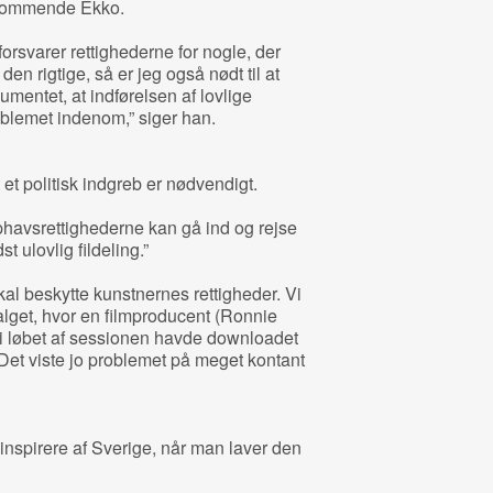
t kommende Ekko.
forsvarer rettighederne for nogle, der
en rigtige, så er jeg også nødt til at
umentet, at indførelsen af lovlige
blemet indenom,” siger han.
et politisk indgreb er nødvendigt.
ophavsrettighederne kan gå ind og rejse
t ulovlig fildeling.”
skal beskytte kunstnernes rettigheder. Vi
alget, hvor en filmproducent (Ronnie
 i løbet af sessionen havde downloadet
 Det viste jo problemet på meget kontant
 inspirere af Sverige, når man laver den