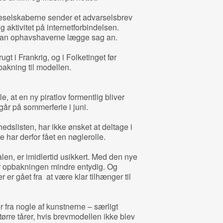
leselskaberne sender et advarselsbrev
ig aktivitet på internetforbindelsen.
 kan ophavshaverne lægge sag an.
t i Frankrig, og i Folketinget før
bakning til modellen.
le, at en ny piratlov formentlig bliver
 går på sommerferie i juni.
edslisten, har ikke ønsket at deltage i
e har derfor fået en nøglerolle.
len, er imidlertid usikkert. Med den nye
 opbakningen mindre entydig. Og
r er gået fra at være klar tilhænger til
r fra nogle af kunstnerne – særligt
tørre tårer, hvis brevmodellen ikke blev