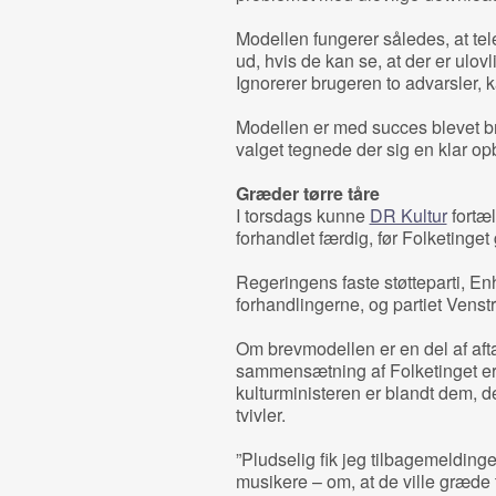
Modellen fungerer således, at te
ud, hvis de kan se, at der er ulovl
Ignorerer brugeren to advarsler,
Modellen er med succes blevet brug
valget tegnede der sig en klar op
Græder tørre tåre
I torsdags kunne
DR Kultur
fortæl
forhandlet færdig, før Folketinget
Regeringens faste støtteparti, Enh
forhandlingerne, og partiet Venstr
Om brevmodellen er en del af afta
sammensætning af Folketinget er
kulturministeren er blandt dem, de
tvivler.
”Pludselig fik jeg tilbagemeldinge
musikere – om, at de ville græde 