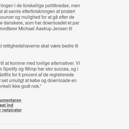
ningen i de forskellige politikredse, men
 at samle efterforskningen af pirateri
sourcer og mulighed for at gå efter de
gte danskere, som har downloadet et par
urordfører Michael Aastrup Jensen til
t rettighedshaverne skal være bedre til
il at komme med lovlige alternativer. Vi
m Spotify og Wimp har stor succes, og i
tflix for ti procent af de registrerede
t set umuligt at købe og downloade en
nkelt ikke godt nok.”
kumentaren
sat ind
 netpirater