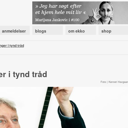
anmeldelser
blogs
om ekko
shop
er i tynd tråd
 i tynd tråd
Foto | Kennet Havgaar