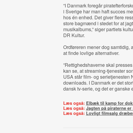
”I Danmark foregår piratefterforsk
i Sverige har man haft succes med
hos én enhed. Det giver flere res
store bagmænd i stedet for at ja
musikalbums,” siger partiets kult
DR Kultur.
Ordføreren mener dog samtidig, a
at finde lovlige alternativer.
”Rettighedshaverne skal presses t
kan se, at streaming-tjenester so
USA står film- og serietjenesten Ne
downloads. I Danmark er det stor
dansk tv-serie, og det er ganske e
Læs også:
Elbæk til kamp for do
Læs også:
Jagten på piraterne er 
Læs også:
Lovligt filmsalg dræber