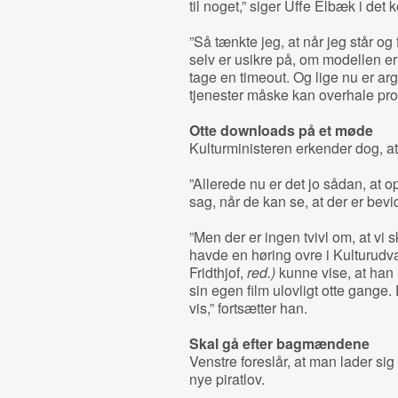
til noget,” siger Uffe Elbæk i de
”Så tænkte jeg, at når jeg står og 
selv er usikre på, om modellen er d
tage en timeout. Og lige nu er arg
tjenester måske kan overhale pro
Otte downloads på et møde
Kulturministeren erkender dog, at 
”Allerede nu er det jo sådan, at 
sag, når de kan se, at der er bevids
”Men der er ingen tvivl om, at vi 
havde en høring ovre i Kulturudv
Fridthjof,
red.)
kunne vise, at han
sin egen film ulovligt otte gange.
vis,” fortsætter han.
Skal gå efter bagmændene
Venstre foreslår, at man lader sig
nye piratlov.