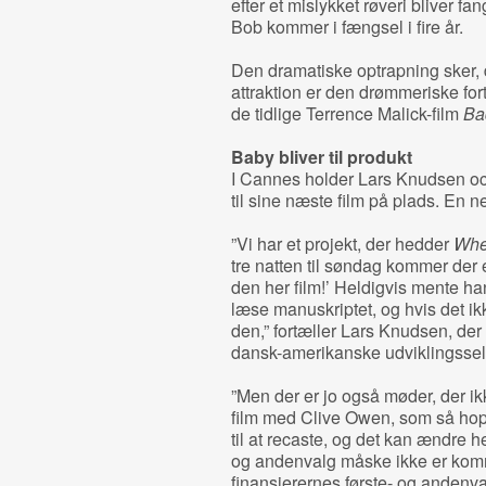
efter et mislykket røveri bliver fang
Bob kommer i fængsel i fire år.
Den dramatiske optrapning sker, 
attraktion er den drømmeriske fort
de tidlige Terrence Malick-film
Ba
Baby bliver til produkt
I Cannes holder Lars Knudsen oce
til sine næste film på plads. En 
”Vi har et projekt, der hedder
When
tre natten til søndag kommer der en
den her film!’ Heldigvis mente ha
læse manuskriptet, og hvis det ikk
den,” fortæller Lars Knudsen, der
dansk-amerikanske udviklingsse
”Men der er jo også møder, der ik
film med Clive Owen, som så hoppe
til at recaste, og det kan ændre he
og andenvalg måske ikke er komm
finansierernes første- og andenval