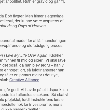
et af politiet. Ruth er gravid og går fri,
da Bob flygter. Men filmens egentlige
ællestil, der kunne være inspireret af
dlands
og
Days of Heaven
.
aner af møder for at få finansieringen
nervepirrende og uforudsigelig proces.
 I Live My Life Over Again
. Klokken
 fyr hen til mig og siger: ’Vi skal lave
n det også, da han blev ædru – han vil
e er noget lort, så fuldfinansierer han
 også er en primus motor i det nye,
lskab
Creative Alliance
.
ke går godt. Vi havde på et tidspunkt en
de fra i allersidste sekund. Så skal vi
le projektet, fordi instruktørens første-
ercielle nok for investorerne, mens
g ikke passer kreativt.”