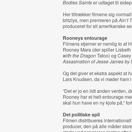
Bodies Saints
er udtaget til side
Her tiltrækker filmene sig normal
blitzlys, men premieren på
Ain’t 
produceret for sit amerikanske se
Rooneys entourage
Filmens stjerner er nemlig to af
Rooney Mara (der spiller Lisbeth
with the Dragon
Tatoo) og Casey 
Assasination of Jesse James by 
Og det giver et ekstra aspekt at h
Lars Knudsen, da vi møder ham i
”Det er jo en lidt anden verden, d
Rooney har et helt entourage med,
skal hun have en ny kjole på,” for
Det politiske spil
Filmen distribueres internationa
producer, den på alle måder stor