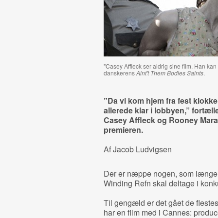
"Casey Affleck ser aldrig sine film. Han ka
danskerens
Aint't Them Bodies Saints
.
”Da vi kom
hjem
fra fest klokk
allerede klar i lobbyen,” fortæ
Casey Affleck og Rooney Mara ti
premieren.
Af Jacob Ludvigsen
Der er næppe nogen, som længere 
Winding Refn skal deltage i konk
Til gengæld er det gået de fleste
har en film med i Cannes: produ