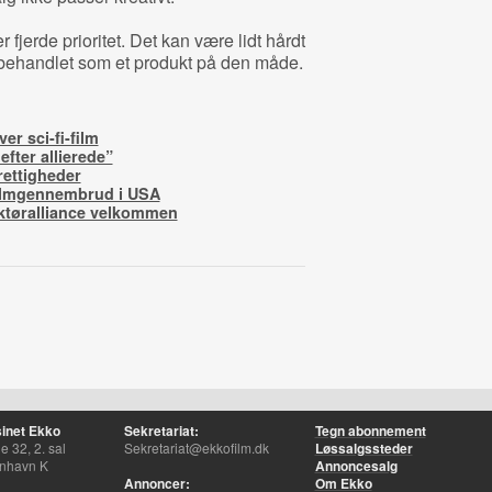
fjerde prioritet. Det kan være lidt hårdt
e behandlet som et produkt på den måde.
er sci-fi-film
fter allierede”
rettigheder
filmgennembrud i USA
uktøralliance velkommen
inet Ekko
Sekretariat:
Tegn abonnement
 32, 2. sal
Sekretariat@ekkofilm.dk
Løssalgssteder
nhavn K
Annoncesalg
Annoncer:
Om Ekko