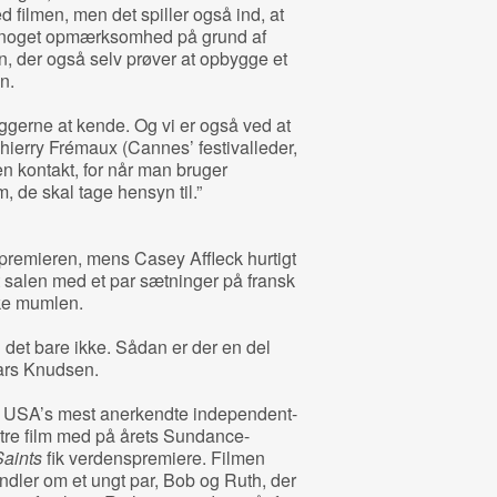
d filmen, men det spiller også ind, at
e noget opmærksomhed på grund af
n, der også selv prøver at opbygge et
n.
ggerne at kende. Og vi er også ved at
hierry Frémaux (Cannes’ festivalleder,
 en kontakt, for når man bruger
, de skal tage hensyn til.”
premieren, mens Casey Affleck hurtigt
t salen med et par sætninger på fransk
ske mumlen.
n det bare ikke. Sådan er der en del
Lars Knudsen.
 af USA’s mest anerkendte independent-
 tre film med på årets Sundance-
aints
fik verdenspremiere. Filmen
ndler om et ungt par, Bob og Ruth, der