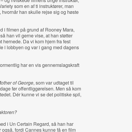
– og hviskede filmens unge instruktør,
Variety som en af ti instruktører, man
t, hvornår han skulle rejse sig og høste
nd i filmen på grund af Rooney Mara,
så han vil gerne vise, at han støtter
t hernede. Da vi kom hjem fra fest
ede i lobbyen og var i gang med dagens
formentlig har en vis gennemslagskraft
other of George
, som var udtaget til
l dage før offentliggørelsen. Men så kom
edet. Dér kunne vi se det politiske spil,
aktoren?
ed i Un Certain Regard, så han har
er også, fordi Cannes kunne få en film