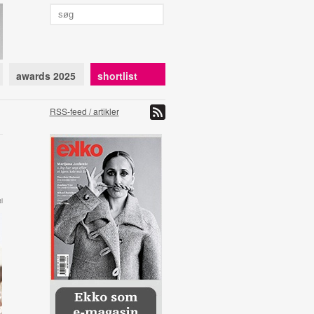
awards 2025
shortlist
RSS-feed / artikler
l