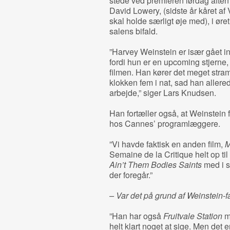
stede ved premieren lørdag aften 
David Lowery, (sidste år kåret af 
skal holde særligt øje med), i øre
salens bifald.
”Harvey Weinstein er især gået i
fordi hun er en upcoming stjerne, 
filmen. Han kører det meget stram
klokken fem i nat, sad han aller
arbejde,” siger Lars Knudsen.
Han fortæller også, at Weinstein 
hos Cannes’ programlæggere.
”Vi havde faktisk en anden film,
M
Semaine de la Critique helt op ti
Ain’t Them Bodies Saints
med i st
der foregår.”
– Var det på grund af Weinstein-f
”Han har også
Fruitvale Station
m
helt klart noget at sige. Men det 