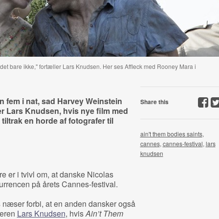
n det bare ikke," fortæller Lars Knudsen. Her ses Affleck med Rooney Mara i
en fem i nat, sad Harvey Weinstein
Share this
ller Lars Knudsen, hvis nye film med
ltrak en horde af fotografer til
ain't them bodies saints
,
cannes
,
cannes-festival
,
lars
knudsen
er i tvivl om, at danske Nicolas
urrencen på årets Cannes-festival.
s næser forbi, at en anden dansker også
ceren
Lars Knudsen
, hvis
Ain’t Them