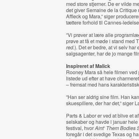
med store stjerner. De er vilde me
det giver Semaine de la Critiqu
Affleck og Mara,” siger producere
tættere forhold til Cannes-ledelse
”Vi prøver at lære alle programlæ
prøve at få et møde i stand med T
red.
). Det er bedre, at vi selv har
salgsagenter, har de jo mange film
Inspireret af Malick
Rooney Mara så hele filmen ved 
listede ud efter at have charmere
– fremsat med hans karakteristi
”Han ser aldrig sine film. Han ka
skuespillere, der har det,” siger 
Parts & Labor er ved at blive et
selskaber og havde i januar hele
festival, hvor
Aint’ Them Bodies S
foregår i det svedige Texas og ha