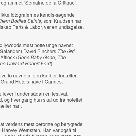
programmet ”Semaine de la Critique”.
t ikke fotografernes kendis-søgende
Them Bodies Saints
, som Knudsen har
lskab Parts & Labor, var en undtagelse.
 Hollywoods mest hotte unge navne:
 Salander i David Finchers
The Girl
Affleck (
Gone Baby Gone, The
the Coward Robert Ford
).
ave to navne af den kaliber, fortæller
 Grand Hotels have i Cannes.
e lever i under sådan en festival.
 og hver gang hun skal ud fra hotellet,
tæller han.
lt af verdens mest berømte og berygtede
e Harvey Weinstein. Han var også til