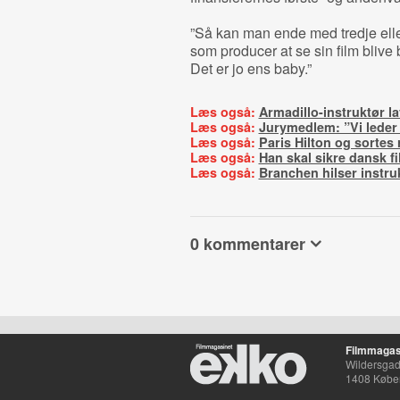
”Så kan man ende med tredje eller 
som producer at se sin film bliv
Det er jo ens baby.”
Læs også:
Armadillo-instruktør lav
Læs også:
Jurymedlem: ”Vi leder e
Læs også:
Paris Hilton og sortes 
Læs også:
Han skal sikre dansk 
Læs også:
Branchen hilser instr
0 kommentarer
Filmmagas
Wildersgade
1408 Købe