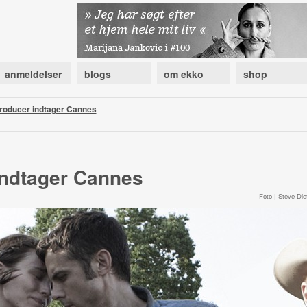
anmeldelser
blogs
om ekko
shop
roducer indtager Cannes
indtager Cannes
Foto | Steve Diet