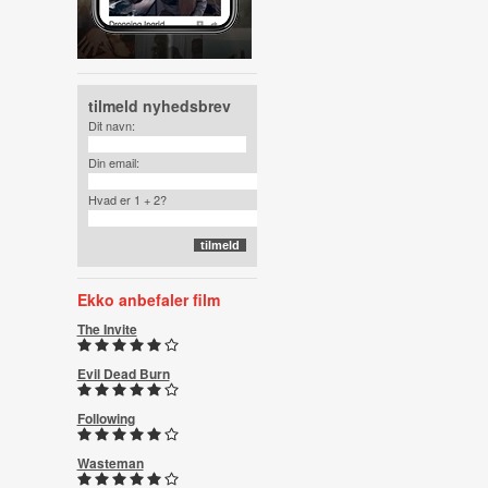
tilmeld nyhedsbrev
Dit navn:
Din email:
Hvad er 1 + 2?
Ekko anbefaler film
The Invite
Evil Dead Burn
Following
Wasteman