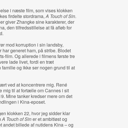
else i næste film, som vises klokken
kes firdelte stordrama,
A Touch of Sin
.
r giver Zhangke sine karakterer, der
, den tilfredsstillelse at få afløb for
d.
ør mod korruption i sin landsby,
 har generet ham, på stribe. Blodet
s-film. Og allerede i filmens første tre
re lade livet, fordi en træt
 familie og ikke ser nogen grund til at
ært ved at koncentrere mig. René
 mig til at fortælle om Cannes i sit
9. Mine tanker kredser mere om det
ndlingen i Kina-eposet.
en klokken 22, hvor jeg sidder klar
m
A Touch of Sin
er et ambitiøst og
t andet billede af nutidens Kina – og