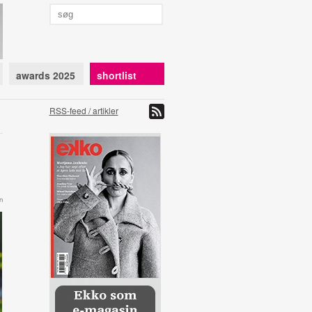
awards 2025
shortlist
RSS-feed / artikler
n