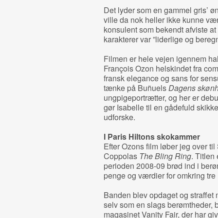
Det lyder som en gammel gris’ ø
ville da nok heller ikke kunne vær
konsulent som bekendt afviste at s
karakterer var ”liderlige og bere
Filmen er hele vejen igennem hal
François Ozon helskindet fra comi
fransk elegance og sans for sensu
tænke på Buñuels
Dagens skøn
ungpigeportrætter, og her er debu
gør Isabelle til en gådefuld skikke
udforske.
I Paris Hiltons skokammer
Efter Ozons film løber jeg over ti
Coppolas
The Bling Ring
. Titlen
perioden 2008-09 brød ind i berø
penge og værdier for omkring tre 
Banden blev opdaget og straffet
selv som en slags berømtheder, bl
magasinet Vanity Fair, der har giv