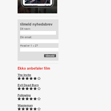
tilmeld nyhedsbrev
Dit navn:
Din email:
Hvad er 1 + 2?
Ekko anbefaler film
The Invite
Evil Dead Burn
Following
Wasteman