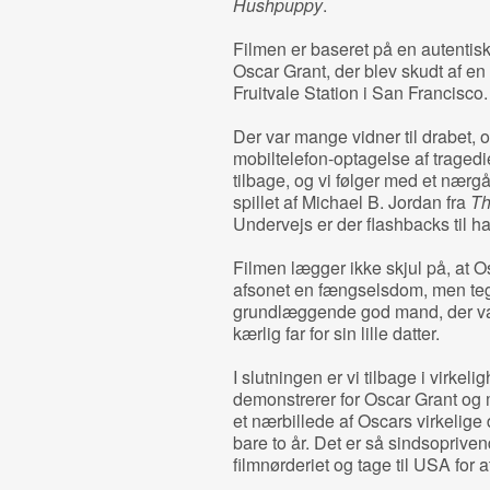
Hushpuppy
.
Filmen er baseret på en autentisk
Oscar Grant, der blev skudt af en 
Fruitvale Station i San Francisco
Der var mange vidner til drabet, 
mobiltelefon-optagelse af tragedi
tilbage, og vi følger med et næ
spillet af Michael B. Jordan fra
Th
Undervejs er der flashbacks til ha
Filmen lægger ikke skjul på, at O
afsonet en fængselsdom, men tegne
grundlæggende god mand, der va
kærlig far for sin lille datter.
I slutningen er vi tilbage i virk
demonstrerer for Oscar Grant og 
et nærbillede af Oscars virkelige 
bare to år. Det er så sindsopriven
filmnørderiet og tage til USA for 