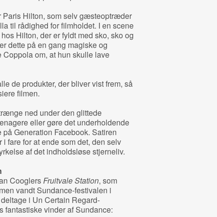
ar Paris Hilton, som selv gæsteoptræder
lla til rådighed for filmholdet. I en scene
os Hilton, der er fyldt med sko, sko og
t er dette på en gang magiske og
e Coppola om, at hun skulle lave
le de produkter, der bliver vist frem, så
iere filmen.
 trænge ned under den glittede
eenagere eller gøre det underholdende
e på Generation Facebook. Satiren
 i fare for at ende som det, den selv
dyrkelse af det indholdsløse stjerneliv.
n
an Cooglers
Fruitvale Station
, som
lmen vandt Sundance-festivalen i
 deltage i Un Certain Regard-
s fantastiske vinder af Sundance: