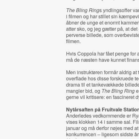
The Bling Ring
s yndlingsoffer v
i filmen og har stillet sin kæmpevi
åbner de unge et enormt kammer h
atter sko, og jeg gætter på, at de
perverse billede, som overbevist
filmen.
Hvis Coppola har fået penge for al
må de næsten have kunnet finans
Men instruktøren formår aldrig at
overflade hos disse forskruede t
drama til et tankevækkede billed
mangler bid, og
The Bling Ring
er
gerne vil kritisere: en fascineret 
Nytårsaften på Fruitvale Statio
Anderledes vedkommende er Ry
vises klokken 14 i samme sal. Fi
januar og må derfor nøjes med at
konkurrencen – ligesom sidste år