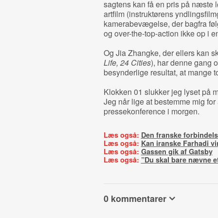
sagtens kan få en pris på næste 
artfilm (instruktørens yndlingsfi
kamerabevægelse, der bagfra følg
og over-the-top-action ikke op i e
Og Jia Zhangke, der ellers kan sk
Life,
24 Cities
), har denne gang op
besynderlige resultat, at mange t
Klokken 01 slukker jeg lyset på m
Jeg når lige at bestemme mig for at
pressekonference i morgen.
Læs også:
Den franske forbindel
Læs også:
Kan iranske Farhadi v
Læs også:
Gassen gik af Gatsby
Læs også:
”Du skal bare nævne 
0 kommentarer