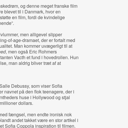
nskedrøm, og denne meget franske film
e blevet til i Danmark, hvor en
tøtte en film, fordi de kvindelige
gnende”.
vlummer, men alligevel slipper
ng-of-age-dramaet, der er fortalt med
alitet. Man kommer uvægerligt til at
hed
, men også Eric Rohmers
tanten Vacth et fund i hovedrollen. Hun
lse, man aldrig bliver træt af at
l Salle Debussy, som viser Sofia
 er navnet på den flok teenagere, der i
mtheders huse i Hollywood og stjal
millioner dollars.
 med fængsel, men endte ironisk nok
andt andet takket være en stor artikel i
et Sofia Coppola inspiration til filmen.