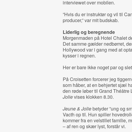
interviewet over mobilen.
”Hvis du er instruktør og vil til C
producer,” var mit budskab.
Liderlig og beregnende
Morgenmaden på Hotel Chalet de L
Det samme gælder nedbørret, der er
Hollywood var i gang med at opta
kysser i regnen.
Her er bare ikke noget par og slet
På Croisetten forcerer jeg tiggern
som håber, at en behjertet sjæl ha
den røde løber til Grand Théâtre
Jolie
vises klokken 8.30.
Jeune & Jolie
betyder ”ung og sm
Vacth op til. Hun spiller hovedrol
kommer fra en velstillet familie, m
– af ren og skær lyst, forstår vi.