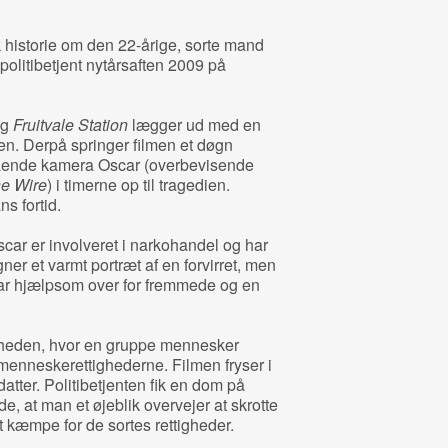
 historie om den 22-årige, sorte mand
politibetjent nytårsaften 2009 på
.
og
Fruitvale Station
lægger ud med en
en. Derpå springer filmen et døgn
rgående kamera Oscar (overbevisende
e Wire
) i timerne op til tragedien.
ns fortid.
scar er involveret i narkohandel og har
r et varmt portræt af en forvirret, men
r hjælpsom over for fremmede og en
eligheden, hvor en gruppe mennesker
menneskerettighederne. Filmen fryser i
datter. Politibetjenten fik en dom på
de, at man et øjeblik overvejer at skrotte
at kæmpe for de sortes rettigheder.