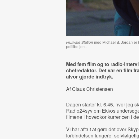
Fruitvale Station
med Michael B. Jordan er ba
politibetjent.
Med fem film og to radio-interv
chefredaktør. Det var en film f
alvor gjorde indtryk.
Af Claus Christensen
Dagen starter kl. 6.45, hvor jeg sk
Radio24syv om Ekkos undersøgelse
filmene i hovedkonkurrencen i de s
Vi har aftalt at gøre det over Sk
forbindelsen fungerer selvfølgelig