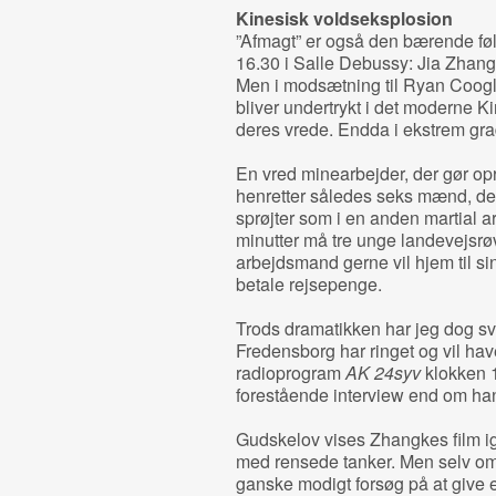
Kinesisk voldseksplosion
”Afmagt” er også den bærende føl
16.30 i Salle Debussy: Jia Zhang
Men i modsætning til Ryan Coogle
bliver undertrykt i det moderne Kina
deres vrede. Endda i ekstrem gra
En vred minearbejder, der gør opr
henretter således seks mænd, der
sprøjter som i en anden martial art
minutter må tre unge landevejsrøve
arbejdsmand gerne vil hjem til sin
betale rejsepenge.
Trods dramatikken har jeg dog sv
Fredensborg har ringet og vil have
radioprogram
AK 24syv
klokken 1
forestående interview end om ha
Gudskelov vises Zhangkes film ig
med rensede tanker. Men selv o
ganske modigt forsøg på at give e