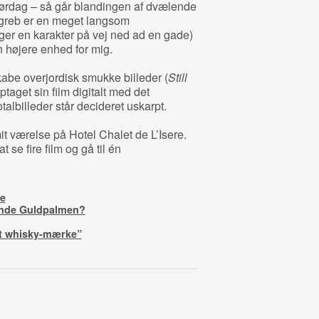
lørdag – så går blandingen af dvælende
lmgreb er en meget langsom
er en karakter på vej ned ad en gade)
n højere enhed for mig.
abe overjordisk smukke billeder (
Still
taget sin film digitalt med det
otalbilleder står decideret uskarpt.
it værelse på Hotel Chalet de L’Isere.
 se fire film og gå til én
se
inde Guldpalmen?
et whisky-mærke”