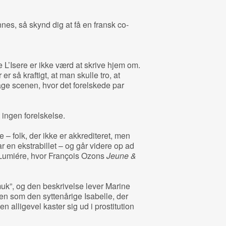
annes, så skynd dig at få en fransk co-
’Isere er ikke værd at skrive hjem om.
 så kraftigt, at man skulle tro, at
ge scenen, hvor det forelskede par
 ingen forelskelse.
e – folk, der ikke er akkrediteret, men
r en ekstrabillet – og går videre op ad
 Lumiére, hvor François Ozons
Jeune &
uk”, og den beskrivelse lever Marine
len som den syttenårige Isabelle, der
en alligevel kaster sig ud i prostitution