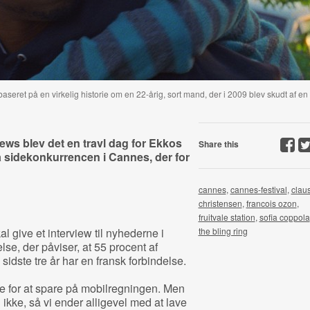
seret på en virkelig historie om en 22-årig, sort mand, der i 2009 blev skudt af en
iews blev det en travl dag for Ekkos
Share this
ra sidekonkurrencen i Cannes, der for
cannes
,
cannes-festival
,
clau
christensen
,
francois ozon
,
fruitvale station
,
sofia coppola
al give et interview til nyhederne i
the bling ring
, der påviser, at 55 procent af
idste tre år har en fransk forbindelse.
ype for at spare på mobilregningen. Men
 ikke, så vi ender alligevel med at lave