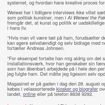
systemet, og hvordan hans kreative proces for
Weiwei har i tidligere interviews ikke villet sæt
som politisk kunstner, men i
Ai Weiwei the Fa
fremgår det, at kunst og politik er uadskillelige
i hans liv.
”Hvis man vil være tæt på ham, forudsætter d
kan agere selvstændigt og selv bidrage med n
fortæller Andreas Johnsen.
”For eksempel fortalte han mig aldrig om det s
installationsværk, hvor han genskaber sin fæn
som han åbenbart arbejdede på i hele den per
jeg fulgte ham. Det måtte jeg ligesom selv op
Magasinet er på gaden i dag den 28. august o
købes i velassorterede
kiosker og biografer
ove
landet,
online
eller på telefon 8838 9292.