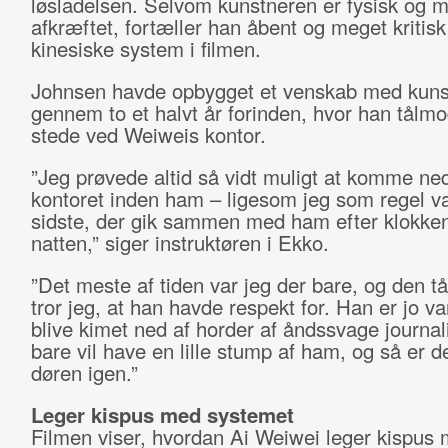
løsladelsen. Selvom kunstneren er fysisk og m
afkræftet, fortæller han åbent og meget kritis
kinesiske system i filmen.
Johnsen havde opbygget et venskab med kuns
gennem to et halvt år forinden, hvor han tålmod
stede ved Weiweis kontor.
”Jeg prøvede altid så vidt muligt at komme ne
kontoret inden ham – ligesom jeg som regel v
sidste, der gik sammen med ham efter klokke
natten,” siger instruktøren i Ekko.
”Det meste af tiden var jeg der bare, og den 
tror jeg, at han havde respekt for. Han er jo van
blive kimet ned af horder af åndssvage journal
bare vil have en lille stump af ham, og så er d
døren igen.”
Leger kispus med systemet
Filmen viser, hvordan Ai Weiwei leger kispus