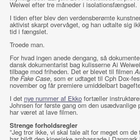
Weiwei efter tre måneder i isolationsfængsel.
I tiden efter blev den verdensberømte kunstne
aktivist skarpt overvåget, og han udtalte sig i
tid i fængslet.
Troede man.
For hvad ingen anede dengang, så dokumente
dansk dokumentarist bag kulisserne Ai Weiwei
tilbage mod friheden. Det er blevet til filmen
A
the Fake Case
, som er udtaget til Cph Dox-fest
november og får premiere umiddelbart bagefte
I det
nye nummer af Ekko
fortæller instruktør
Johnsen for første gang om den usædvanlige p
har været at lave filmen.
Strenge forholdsregler
”Jeg tror ikke, vi skal tale alt for meget om de 
har bildt den kinesiske ambassade i Danmark i