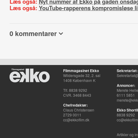
Læs også:
Nyt nummer af Ekko på gaden onsda
Læs også:
YouTube-rapperens kompromisløse li
0 kommentarer
Filmmagasinet Ekko
Sekretariat:
Wildersgade 32, 2. sal
Sekretariat@
1408 København K
Annoncer:
Tlf. 8838 9292
Merete Hell
CVR. 3468 8443
6111 5851
merete@ekko
Chefredaktør:
Claus Christensen
Ekko Shortli
2729 0011
8838 9292
cc@ekkofilm.dk
cc@ekkofilm
Artikler og i