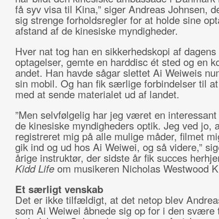
få syv visa til Kina,” siger Andreas Johnsen, d
sig strenge forholdsregler for at holde sine op
afstand af de kinesiske myndigheder.
Hver nat tog han en sikkerhedskopi af dagens
optagelser, gemte en harddisc ét sted og en ko
andet. Han havde sågar slettet Ai Weiweis nu
sin mobil. Og han fik særlige forbindelser til a
med at sende materialet ud af landet.
”Men selvfølgelig har jeg været en interessant 
de kinesiske myndigheders optik. Jeg ved jo, a
registreret mig på alle mulige måder, filmet mi
gik ind og ud hos Ai Weiwei, og så videre,” si
årige instruktør, der sidste år fik succes her
Kidd Life
om musikeren Nicholas Westwood K
Et særligt venskab
Det er ikke tilfældigt, at det netop blev Andre
som Ai Weiwei åbnede sig op for i den svære t