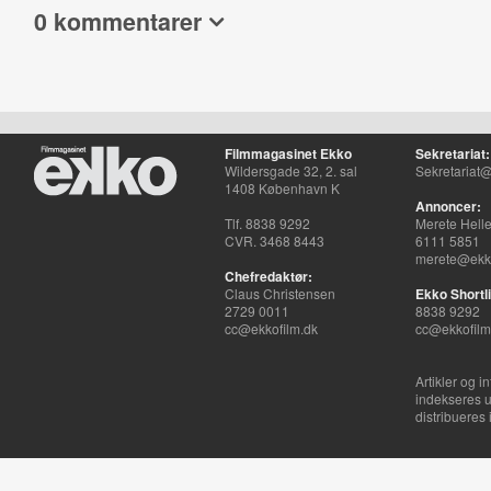
0 kommentarer
Filmmagasinet Ekko
Sekretariat:
Wildersgade 32, 2. sal
Sekretariat@
1408 København K
Annoncer:
Tlf. 8838 9292
Merete Hell
CVR. 3468 8443
6111 5851
merete@ekko
Chefredaktør:
Claus Christensen
Ekko Shortli
2729 0011
8838 9292
cc@ekkofilm.dk
cc@ekkofilm
Artikler og i
indekseres u
distribueres