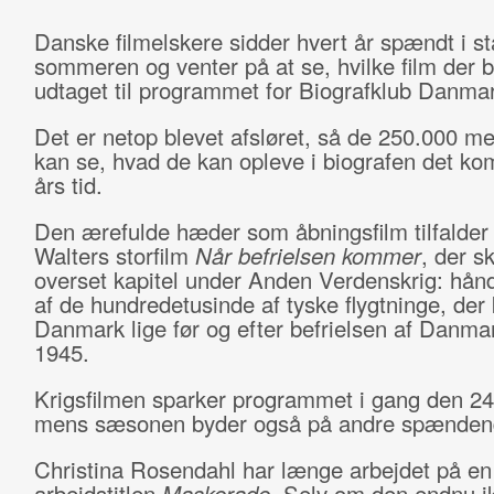
Danske filmelskere sidder hvert år spændt i st
sommeren og venter på at se, hvilke film der b
udtaget til programmet for Biografklub Danmar
Det er netop blevet afsløret, så de 250.000 
kan se, hvad de kan opleve i biografen det 
års tid.
Den ærefulde hæder som åbningsfilm tilfalder
Walters storfilm
Når befrielsen kommer
, der sk
overset kapitel under Anden Verdenskrig: hån
af de hundredetusinde af tyske flygtninge, der 
Danmark lige før og efter befrielsen af Danmar
1945.
Krigsfilmen sparker programmet i gang den 24
mens sæsonen byder også på andre spændend
Christina Rosendahl har længe arbejdet på en
arbejdstitlen
Maskerade
. Selv om den endnu i