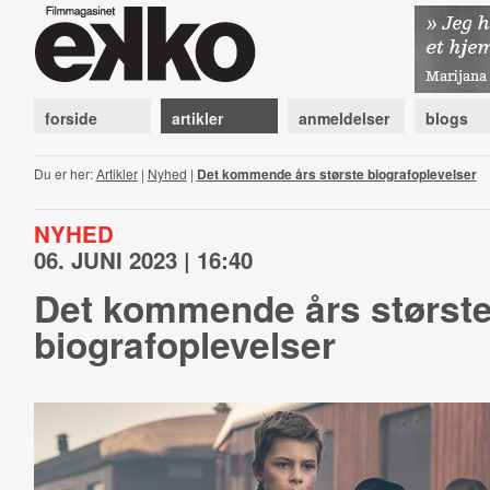
forside
artikler
anmeldelser
blogs
Du er her:
Artikler
|
Nyhed
|
Det kommende års største biografoplevelser
NYHED
06. JUNI 2023 | 16:40
Det kommende års størst
biografoplevelser