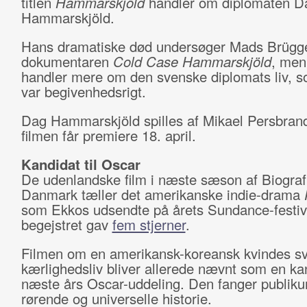
titlen
Hammarskjöld
handler om diplomaten D
Hammarskjöld.
Hans dramatiske død undersøger Mads Brügge
dokumentaren
Cold Case Hammarskjöld
, men
handler mere om den svenske diplomats liv, 
var begivenhedsrigt.
Dag Hammarskjöld spilles af Mikael Persbran
filmen får premiere 18. april.
Kandidat til Oscar
De udenlandske film i næste sæson af Biograf
Danmark tæller det amerikanske indie-drama
som Ekkos udsendte på årets Sundance-festiv
begejstret gav
fem stjerner
.
Filmen om en amerikansk-koreansk kvindes s
kærlighedsliv bliver allerede nævnt som en kan
næste års Oscar-uddeling. Den fanger publik
rørende og universelle historie.