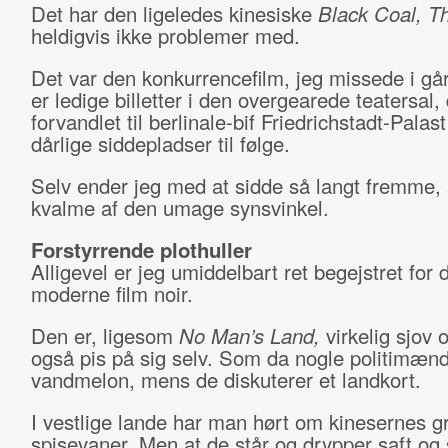
Det har den ligeledes kinesiske
Black Coal, Th
heldigvis ikke problemer med.
Det var den konkurrencefilm, jeg missede i gå
er ledige billetter i den overgearede teatersal, 
forvandlet til berlinale-bif Friedrichstadt-Palas
dårlige siddepladser til følge.
Selv ender jeg med at sidde så langt fremme, a
kvalme af den umage synsvinkel.
Forstyrrende plothuller
Alligevel er jeg umiddelbart ret begejstret for
moderne film noir.
Den er, ligesom
No Man’s Land,
virkelig sjov 
også pis på sig selv. Som da nogle politimænd
vandmelon, mens de diskuterer et landkort.
I vestlige lande har man hørt om kinesernes 
spisevaner. Men at de står og drypper saft og 