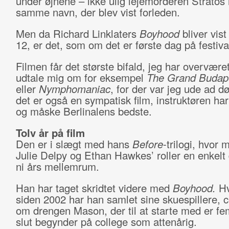
under øjnene – ikke ulig lejemorderen Stratos i
samme navn, der blev vist forleden.
Men da Richard Linklaters
Boyhood
bliver vist
12, er det, som om det er første dag på festiva
Filmen får det største bifald, jeg har overvære
udtale mig om for eksempel
The Grand Budape
eller
Nymphomaniac
, for der var jeg ude ad d
det er også en sympatisk film, instruktøren ha
og måske Berlinalens bedste.
Tolv år på film
Den er i slægt med hans
Before
-trilogi, hvor 
Julie Delpy og Ethan Hawkes’ roller en enkel
ni års mellemrum.
Han har taget skridtet videre med
Boyhood.
Hv
siden 2002 har han samlet sine skuespillere, c
om drengen Mason, der til at starte med er fem
slut begynder på college som attenårig.