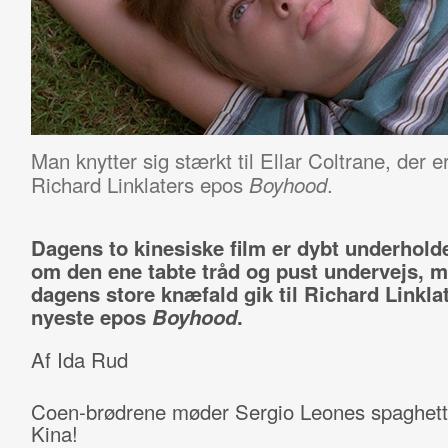
Man knytter sig stærkt til Ellar Coltrane, der e
Richard Linklaters epos
.
Boyhood
Dagens to kinesiske film er dybt underhold
om den ene tabte tråd og pust undervejs, 
dagens store knæfald gik til Richard Linkla
nyeste epos
Boyhood
.
Af Ida Rud
Coen-brødrene møder Sergio Leones spaghetti
Kina!