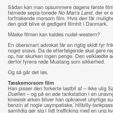
Sådan kan man opsummere dagens første film
falmede sepia-tonede
No Man’s Land
, der er 
forfriskende morsom film. Hvis den får muligh
den godt blive et gedigent filmhit i Danmark.
Måske filmen kan kaldes nudel-western?
En übersmart advokat får en rigtig skidt fyr fri
noget snavs. Da de efterfølgende skal gøre r
op, har skurken ingen penge. Den velklædte a
derfor fyrens røde Mustang som sikkerhed.
Og så går det løs.
Tæskemorsom film
Han pisser den forkerte lastbil af – ikke ulig S
Duellen
– og på en øde tankstation i en unavn
kinesisk ørken bliver han opkrævet uhyrlige s
benzin af nogle usympatiske, hillbilly-tankpass
samtidig gør sig i lidt trafficking med en ung k