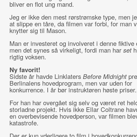
bliver en flot ung mand.
Jeg er ikke den mest rørstrømske type, men je
at slippe en tåre, da filmen var forbi, for man v
knytter sig til Mason.
Man er investeret og involveret i denne fiktive
men det synes så virkeligt, fordi man har
set
h
rigtig voksen.
Ny favorit!
Sidste år havde Linklaters
Before Midnight
pre
Berlinalens hovedprogram, men var uden for
konkurrence. I år bør instruktøren høste priser.
For han har overgået sig selv og været ret hel
storladne projekt. Hvis ikke Ellar Coltrane ha
en overbevisende hovedperson, var filmen ble
katastrofe.
Der er kun yderligere to film i hovedkonkurren