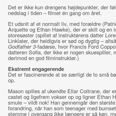
Det er ikke kun drengens højdepunkter, der fø
nedslag i tiden – filmet én gang om året.
Et udsnit af et normalt liv, med forældre (Patri
Arquette og Ethan Hawke), der er skilt og en i
storesøster (spillet af instruktørens datter Lore
Linklater, der heldigvis er sød og dygtig – alts
Godfather 3
-fadæse, hvor Francis Ford Coppo
datteren Sofia, der ikke er nogen skuespiller,
derimod en god filminstruktør.)
Ekstremt engagerende
Det er fascinerende at se særligt de to små b
op.
Mason spilles af ukendte Ellar Coltrane, der er
castet og ligefrem vokser op og ligner Ethan
smule – vildt nok! Han gennemgår den største
forandring, når han som teenager med bumset
stemme i overgang ikke længere er så køn, m