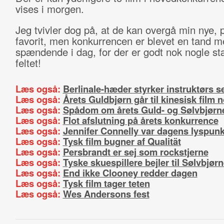
vises i morgen.
Jeg tvivler dog på, at de kan overgå min nye, 
favorit, men konkurrencen er blevet en tand m
spændende i dag, for der er godt nok nogle stæ
feltet!
Læs også:
Berlinale-hæder styrker instruktørs sel
Læs også:
Årets Guldbjørn går til kinesisk film n
Læs også:
Spådom om årets Guld- og Sølvbjørn
Læs også:
Flot afslutning på årets konkurrence
Læs også:
Jennifer Connelly var dagens lyspunk
Læs også:
Tysk film bugner af Qualität
Læs også:
Persbrandt er sej som rockstjerne
Læs også:
Tyske skuespillere bejler til Sølvbjør
Læs også:
End ikke Clooney redder dagen
Læs også:
Tysk film tager teten
Læs også:
Wes Andersons fest