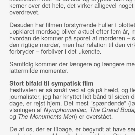
kerner over det hele, det virker alligevel noget
overdrevet.
Desuden har filmen forstyrrende huller i plotte
uopklaret mordsag bliver aktuel efter fem år, 
hvordan de kommer på sporet af morderen – s
den rigtige morder, men har relation til den vir
forbryder – forbliver i det ukendte.
Samtidig kommer der længere og længere me
lattermilde momenter.
Stort bifald til sympatisk film
Festivalen er så småt ved at gå på hæld, og fl
journalister, jeg har knyttet lidt bånd til siden 
dage, er rejst hjem. Det mest ”spændende” (l
visningen af
Nymphomaniac
,
The Grand Budap
og
The Monuments Men
) er overstået.
De af os, der er tilbage, er begyndt at have se