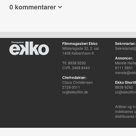
0 kommentarer
Filmmagasinet Ekko
Sekretariat:
Wildersgade 32, 2. sal
Sekretariat@
1408 København K
Annoncer:
Tlf. 8838 9292
Merete Hell
CVR. 3468 8443
6111 5851
merete@ekko
Chefredaktør:
Claus Christensen
Ekko Shortli
2729 0011
8838 9292
cc@ekkofilm.dk
cc@ekkofilm
Artikler og i
indekseres u
distribueres