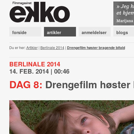
forside
artikler
anmeldelser
blogs
Du er her:
Artikler
|
Berlinale 2014
|
Drengefilm høster bragende bifald
BERLINALE 2014
14. FEB. 2014 | 00:46
DAG 8:
Drengefilm høster 