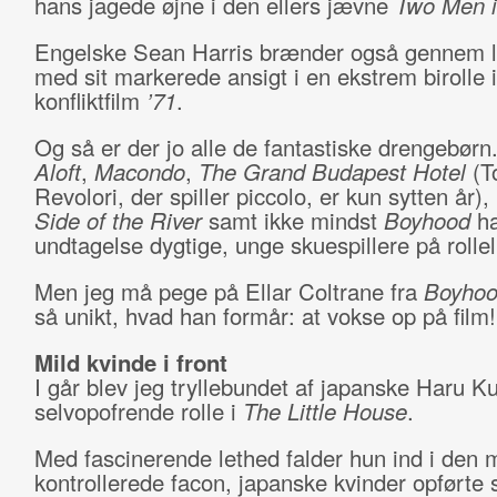
hans jagede øjne i den ellers jævne
Two Men i
Engelske Sean Harris brænder også gennem 
med sit markerede ansigt i en ekstrem birolle i
konfliktfilm
’71
.
Og så er der jo alle de fantastiske drengebørn
Aloft
,
Macondo
,
The Grand Budapest Hotel
(T
Revolori, der spiller piccolo, er kun sytten år),
Side of the River
samt ikke mindst
Boyhood
ha
undtagelse dygtige, unge skuespillere på rollel
Men jeg må pege på Ellar Coltrane fra
Boyho
så unikt, hvad han formår: at vokse op på film!
Mild kvinde i front
I går blev jeg tryllebundet af japanske Haru K
selvopofrende rolle i
The Little House
.
Med fascinerende lethed falder hun ind i den 
kontrollerede facon, japanske kvinder opførte s