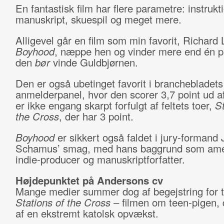
En fantastisk film har flere parametre: instrukt
manuskript, skuespil og meget mere.
Alligevel går en film som min favorit, Richard 
Boyhood
, næppe hen og vinder mere end én p
den
bør
vinde Guldbjørnen.
Den er også ubetinget favorit i branchebladet
anmelderpanel, hvor den scorer 3,7 point ud af
er ikke engang skarpt forfulgt af feltets toer,
St
the Cross
, der har 3 point.
Boyhood
er sikkert også faldet i jury-formand 
Schamus’ smag, med hans baggrund som ame
indie-producer og manuskriptforfatter.
Højdepunktet på Andersons cv
Mange medier summer dog af begejstring for 
Stations of the Cross
– filmen om teen-pigen, 
af en ekstremt katolsk opvækst.