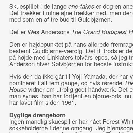
Skuespillet i de lange
one-takes
er dog en anel
Det trækker i mine øjne trækker ned, men de
med som en af tre bud til Guldbjørnen.
Det er Wes Andersons
The Grand Budapest H
Den er højdepunktet på hans allerede fremrag
bestemt Guldbjørne-værdig. Det til trods er de
på højde med Linklaters tolvårs-epos, så jeg tr
Anderson hiver Sølvbjørnen for bedste instruk
Hvis den da ikke går til Yoji Yamada, der har 
nomineret i alt fem gange, og hvis rørende
The
House
vidner om utrolig godt håndværk. Det er 
man synes, han har fortjent en bjørne-pris, nu
har lavet film siden 1961.
Dygtige drengebørn
Ingen mandlig skuespiller har nået Forest Whit
sokkeholderne i denne omgang. Jeg hjemsøges