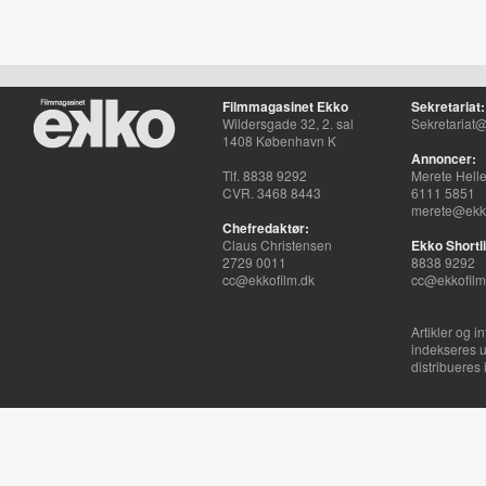
Filmmagasinet Ekko
Sekretariat:
Wildersgade 32, 2. sal
Sekretariat@
1408 København K
Annoncer:
Tlf. 8838 9292
Merete Hell
CVR. 3468 8443
6111 5851
merete@ekko
Chefredaktør:
Claus Christensen
Ekko Shortli
2729 0011
8838 9292
cc@ekkofilm.dk
cc@ekkofilm
Artikler og i
indekseres u
distribueres