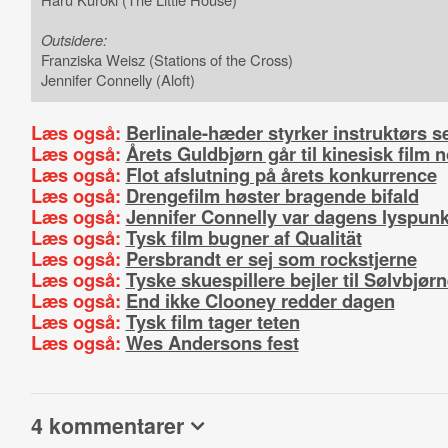
Outsidere:
Franziska Weisz (Stations of the Cross)
Jennifer Connelly (Aloft)
Læs også:
Berlinale-hæder styrker instruktørs sel
Læs også:
Årets Guldbjørn går til kinesisk film n
Læs også:
Flot afslutning på årets konkurrence
Læs også:
Drengefilm høster bragende bifald
Læs også:
Jennifer Connelly var dagens lyspunk
Læs også:
Tysk film bugner af Qualität
Læs også:
Persbrandt er sej som rockstjerne
Læs også:
Tyske skuespillere bejler til Sølvbjør
Læs også:
End ikke Clooney redder dagen
Læs også:
Tysk film tager teten
Læs også:
Wes Andersons fest
4 kommentarer