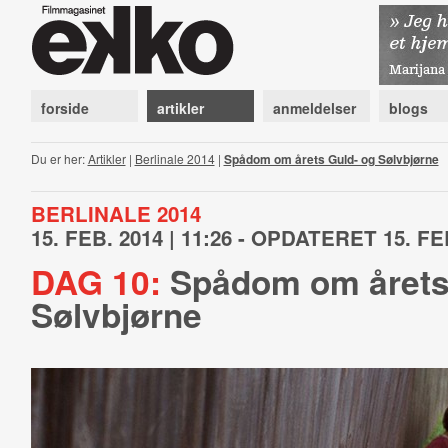
forside
artikler
anmeldelser
blogs
Du er her:
Artikler
|
Berlinale 2014
|
Spådom om årets Guld- og Sølvbjørne
BERLINALE 2014
15. FEB. 2014 | 11:26 - OPDATERET 15. FEB
DAG 10:
Spådom om årets
Sølvbjørne