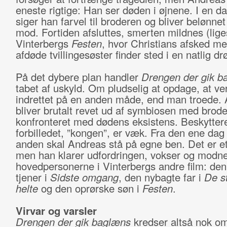
eneste rigtige: Han ser døden i øjnene. I en 
siger han farvel til broderen og bliver belønnet 
mod. Fortiden afsluttes, smerten mildnes (lig
Vinterbergs
Festen
, hvor Christians afsked me
afdøde tvillingesøster finder sted i en natlig dr
På det dybere plan handler
Drengen der gik b
tabet af uskyld. Om pludselig at opdage, at ve
indrettet på en anden måde, end man troede.
bliver brutalt revet ud af symbiosen med brod
konfronteret med dødens eksistens. Beskytter
forbilledet, ”kongen”, er væk. Fra den ene dag 
anden skal Andreas stå på egne ben. Det er et
men han klarer udfordringen, vokser og modn
hovedpersonerne i Vinterbergs andre film: de
tjener i
Sidste omgang
, den nybagte far i
De s
helte
og den oprørske søn i
Festen
.
Virvar og varsler
Drengen der gik baglæns
kredser altså nok om