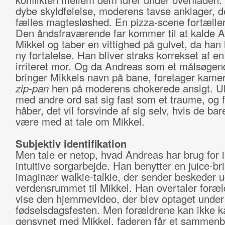
dybe skyldfølelse, moderens tavse anklager, d
fælles magtesløshed. En pizza-scene fortæller
Den åndsfraværende far kommer til at kalde A
Mikkel og taber en vittighed på gulvet, da han 
ny fortalelse. Han bliver straks korrekset af en
irriteret mor. Og da Andreas som et målsøgend
bringer Mikkels navn på bane, foretager kame
zip-pan
hen på moderens chokerede ansigt. U
med andre ord sat sig fast som et traume, og 
håber, det vil forsvinde af sig selv, hvis de bar
være med at tale om Mikkel.
Subjektiv identifikation
Men tale er netop, hvad Andreas har brug for i 
intuitive sorgarbejde. Han benytter en juice-b
imaginær walkie-talkie, der sender beskeder u
verdensrummet til Mikkel. Han overtaler foræld
vise den hjemmevideo, der blev optaget under
fødselsdagsfesten. Men forældrene kan ikke k
gensynet med Mikkel, faderen får et sammenb