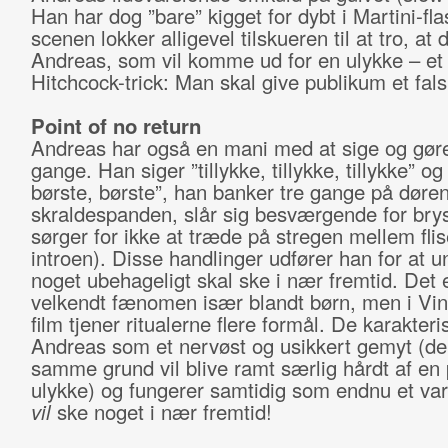
Han har dog ”bare” kigget for dybt i Martini-fl
scenen lokker alligevel tilskueren til at tro, at 
Andreas, som vil komme ud for en ulykke – e
Hitchcock-trick: Man skal give publikum et fals
Point of no return
Andreas har også en mani med at sige og gøre 
gange. Han siger ”tillykke, tillykke, tillykke” og
børste, børste”, han banker tre gange på døre
skraldespanden, slår sig besværgende for brys
sørger for ikke at træde på stregen mellem flise
introen). Disse handlinger udfører han for at u
noget ubehageligt skal ske i nær fremtid. Det e
velkendt fænomen især blandt børn, men i Vin
film tjener ritualerne flere formål. De karakteri
Andreas som et nervøst og usikkert gemyt (de
samme grund vil blive ramt særlig hårdt af en 
ulykke) og fungerer samtidig som endnu et var
vil
ske noget i nær fremtid!