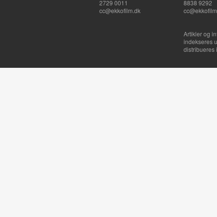
2729 0011
8838 9292
cc@ekkofilm.dk
cc@ekkofilm
Artikler og i
indekseres u
distribueres