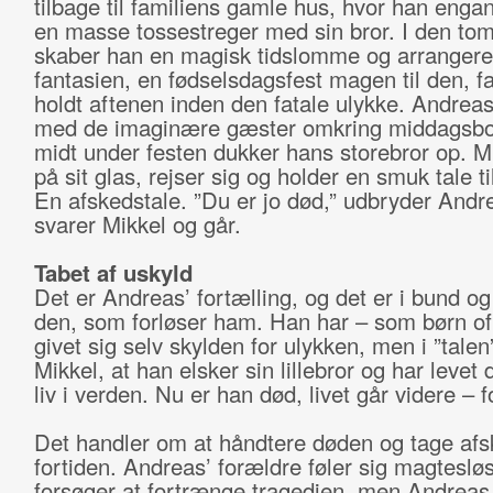
tilbage til familiens gamle hus, hvor han enga
en masse tossestreger med sin bror. I den tom
skaber han en magisk tidslomme og arrangerer
fantasien, en fødselsdagsfest magen til den, f
holdt aftenen inden den fatale ulykke. Andreas
med de imaginære gæster omkring middagsbo
midt under festen dukker hans storebror op. Mi
på sit glas, rejser sig og holder en smuk tale t
En afskedstale. ”Du er jo død,” udbryder Andre
svarer Mikkel og går.
Tabet af uskyld
Det er Andreas’ fortælling, og det er i bund o
den, som forløser ham. Han har – som børn of
givet sig selv skylden for ulykken, men i ”talen”
Mikkel, at han elsker sin lillebror og har levet
liv i verden. Nu er han død, livet går videre – 
Det handler om at håndtere døden og tage af
fortiden. Andreas’ forældre føler sig magteslø
forsøger at fortrænge tragedien, men Andreas