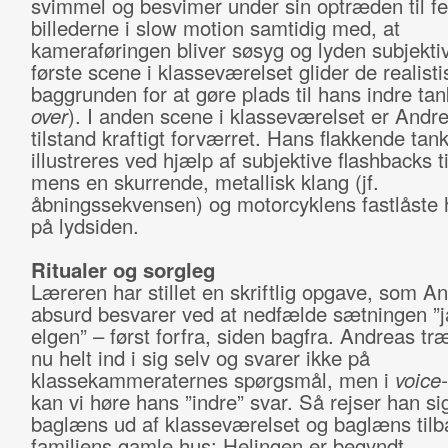
svimmel og besvimer under sin optræden til fe
billederne i slow motion samtidig med, at
kameraføringen bliver søsyg og lyden subjektiv
første scene i klasseværelset glider de realisti
baggrunden for at gøre plads til hans indre tan
over
). I anden scene i klasseværelset er Andre
tilstand kraftigt forværret. Hans flakkende tan
illustreres ved hjælp af subjektive flashbacks ti
mens en skurrende, metallisk klang (jf.
åbningssekvensen) og motorcyklens fastlåste 
på lydsiden.
Ritualer og sorgleg
Læreren har stillet en skriftlig opgave, som A
absurd besvarer ved at nedfælde sætningen ”ja
elgen” – først forfra, siden bagfra. Andreas tr
nu helt ind i sig selv og svarer ikke på
klassekammeraternes spørgsmål, men i
voice
kan vi høre hans ”indre” svar. Så rejser han si
baglæns ud af klasseværelset og baglæns tilba
familiens gamle hus: Helingen er begyndt.