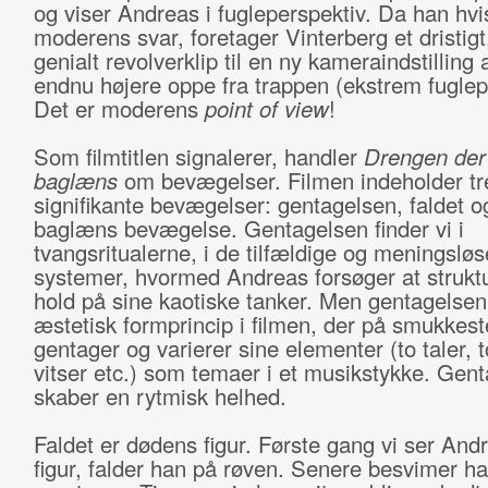
og viser Andreas i fugleperspektiv. Da han hvi
moderens svar, foretager Vinterberg et dristig
genialt revolverklip til en ny kameraindstilling
endnu højere oppe fra trappen (ekstrem fuglep
Det er moderens
point of view
!
Som filmtitlen signalerer, handler
Drengen der
baglæns
om bevægelser. Filmen indeholder tr
signifikante bevægelser: gentagelsen, faldet o
baglæns bevægelse. Gentagelsen finder vi i
tvangsritualerne, i de tilfældige og meningsløs
systemer, hvormed Andreas forsøger at struktu
hold på sine kaotiske tanker. Men gentagelsen
æstetisk formprincip i filmen, der på smukkest
gentager og varierer sine elementer (to taler, to
vitser etc.) som temaer i et musikstykke. Gen
skaber en rytmisk helhed.
Faldet er dødens figur. Første gang vi ser Andr
figur, falder han på røven. Senere besvimer ha