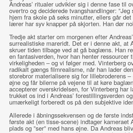
Andreas’ ritualer udvikler sig i denne fase til 
overtro og deciderede tvangshandlinger: ”Jeg 
hjem fra skole på seks minutter, ellers går det 
lærer har syv knapper på skjorten. Han dør nok
Tredje akt starter om morgenen efter Andreas’
surrealistiske mareridt. Det er i denne akt, at
skruer tiden tilbage ved at gå baglæns. Han rej
en fantasiverden, hvor han henter ressourcer ti
virkeligheden – og vi følger med. Vinterberg o
radikalt gængs filmrealisme, når han lader de
storebror materialisere sig for lillebroderens –
øjne og får bilerne på vejene til at køre baglæ
accepterer overskridelsen, for Vinterberg har 
trukket os ind i Andreas’ forestillingsverden og
umærkeligt forberedt os på den subjektive ident
Allerede i åbningssekvensen og de første indsti
første akt (en tisse-scene) indtager kameraet 
plads og ”ser” med hans øjne. Da Andreas bliv