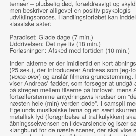
temaer – pludselig død, forældresvigt og skyld
men beskriver alligevel en positiv psykologis
udviklingsproces. Handlingsforløbet kan inddele
klassiske akter:
Paradiset: Glade dage (7 min.)
Uddrivelsen: Det nye liv (18 min.)
Forløsningen: Afsked med fortiden (10 min.)
Inden akterne er der imidlertid en kort åbning
(25 sek.), der introducerer Andreas som jeg-fo
(
voice-over
) og anslår filmens grundstemning. 
viser Andreas’ fødder, som forsøger at undgå 
på stregen mellem fliserne på fortovet, mens 
fortællerstemme antydningsvis kredser om ”d
næsten hele (min) verden døde”. I samspil me
Egelunds musikalske tema og en sært skurre
metallisk lyd (foregribelse af trafikulykken) sk
åbningssekvensen en ildevarslende og især s
klangbund for de næste scener, der skal vise 