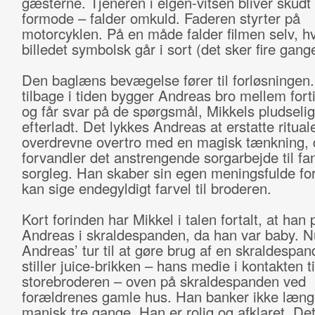
gæsterne. Tjeneren i elgen-vitsen bliver skudt
formode – falder omkuld. Faderen styrter på
motorcyklen. På en måde falder filmen selv, h
billedet symbolsk går i sort (det sker fire gang
Den baglæns bevægelse fører til forløsningen.
tilbage i tiden bygger Andreas bro mellem fort
og får svar på de spørgsmål, Mikkels pludseli
efterladt. Det lykkes Andreas at erstatte ritual
overdrevne overtro med en magisk tænkning, 
forvandler det anstrengende sorgarbejde til fan
sorgleg. Han skaber sin egen meningsfulde for
kan sige endegyldigt farvel til broderen.
Kort forinden har Mikkel i talen fortalt, at han 
Andreas i skraldespanden, da han var baby. N
Andreas’ tur til at gøre brug af en skraldespa
stiller juice-brikken – hans medie i kontakten ti
storebroderen – oven på skraldespanden ved
forældrenes gamle hus. Han banker ikke læng
manisk tre gange. Han er rolig og afklaret. Det