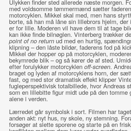
Ulykken finder sted allerede næste morgen. Fo
med voldsomme tømmermænd sætter faderen 
motorcyklen. Mikkel skal med, men hans styrt
borte, så han må låne sin lillebrors hjelm, der 
er for lille. Moderen vil have dem til at tage b
kan ikke finde bilnøglen. Vinterberg trækker de
point of no return
ud med en hurtig, spændin
klipning – den låste bildør, faderens fod på kic
Mikkel der hopper op på motorcyklen, modere
bekymrede blik – og så kører de af sted. Umid
efter forulykker motorcyklen
off-screen
. Andre
braget og lyden af motorcyklens horn, der sætt
fast, og med stor dramatisk effekt klipper Vinte
fugleperspektivisk totalbillede, hvor Andreas st
som en lillebitte figur midt ude på den tomme 
alene i verden.
Lærredet går symbolsk i sort. Filmen har taget
anden akt: nyt hus, ny skole, ny stemning. Fo
forsøger at slette sporene og starte på en fris
konflikten mellem dem lurer under overfladen.