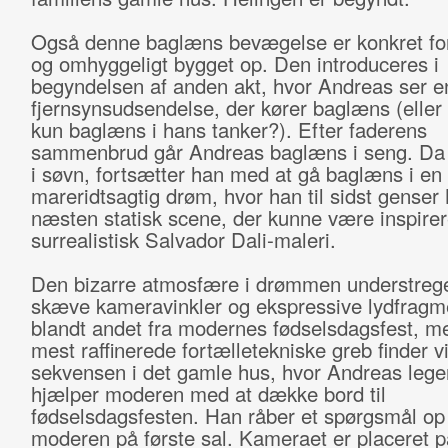
Også denne baglæns bevægelse er konkret fo
og omhyggeligt bygget op. Den introduceres i
begyndelsen af anden akt, hvor Andreas ser e
fjernsynsudsendelse, der kører baglæns (eller
kun baglæns i hans tanker?). Efter faderens
sammenbrud går Andreas baglæns i seng. Da 
i søvn, fortsætter han med at gå baglæns i en
mareridtsagtig drøm, hvor han til sidst genser 
næsten statisk scene, der kunne være inspirere
surrealistisk Salvador Dali-maleri.
Den bizarre atmosfære i drømmen understrege
skæve kameravinkler og ekspressive lydfragm
blandt andet fra modernes fødselsdagsfest, m
mest raffinerede fortælletekniske greb finder vi
sekvensen i det gamle hus, hvor Andreas leger
hjælper moderen med at dække bord til
fødselsdagsfesten. Han råber et spørgsmål op 
moderen på første sal. Kameraet er placeret p