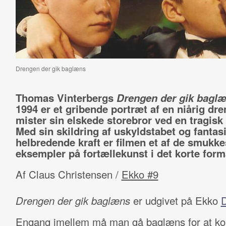
Drengen der gik baglæns
Thomas Vinterbergs
Drengen der gik bagl
1994 er et gribende portræt af en niårig dr
mister sin elskede storebror ved en tragisk
Med sin skildring af uskyldstabet og fantas
helbredende kraft er filmen et af de smukke
eksempler på fortællekunst i det korte form
Af Claus Christensen /
Ekko #9
Drengen der gik baglæns
er udgivet på Ekko
Engang imellem må man gå baglæns for at 