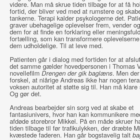
videre. Man må skrue tiden tilbage for at få h
fortid, der bliver ved med at rumstere og skab
tankerne. Terapi kalder psykologerne det. Pati
graver ubehagelige oplevelser frem, vender og
dem for at finde en forklaring eller meningsful
fortælling, som kan transformere oplevelserne
dem udholdelige. Til at leve med.
Patienten går i dialog med fortiden for at afslu
det samme gælder hovedpersonen i Thomas V
novellefilm
Drengen der gik baglæns
. Men der
forskel, at niårige Andreas ikke har nogen tera
voksen autoritet at støtte sig til. Han må klare 
Og gør det.
Andreas bearbejder sin sorg ved at skabe et
fantasiunivers, hvor han kan kommunikere me
afdøde storebror Mikkel. På en måde skruer h
tiden tilbage til før trafikulykken, der dræbte M
kvæstede faderen. Han går bogstavelig talt
ba