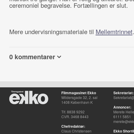
ceremoniel begravelse. Fortællingen er slut.
Mere undervisningsmateriale til
Mellemtrinnet
0 kommentarer
Filmmagasinet Ekko
Sekretariat:
Wildersgade 32, 2. sal
Sekretariat@
1408 København K
Annoncer:
Tlf. 8838 9292
Merete Hell
CVR. 3468 8443
6111 5851
merete@ekko
Chefredaktør:
Claus Christensen
Ekko Shortli