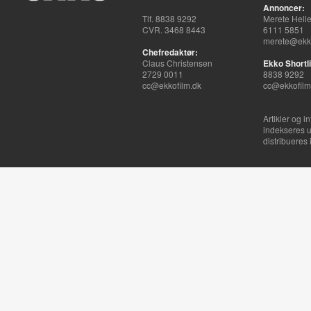
Annoncer:
Tlf. 8838 9292
Merete Hell
CVR. 3468 8443
6111 5851
merete@ekko
Chefredaktør:
Claus Christensen
Ekko Shortli
2729 0011
8838 9292
cc@ekkofilm.dk
cc@ekkofilm
Artikler og i
indekseres u
distribueres