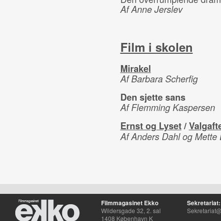
Af Anne Jerslev
Film i skolen
Mirakel
Af Barbara Scherfig
Den sjette sans
Af Flemming Kaspersen
Ernst og Lyset
/
Valgaft
Af Anders Dahl og Mett
Filmmagasinet Ekko
Sekretariat:
Wildersgade 32, 2. sal
Sekretariat@
1408 København K