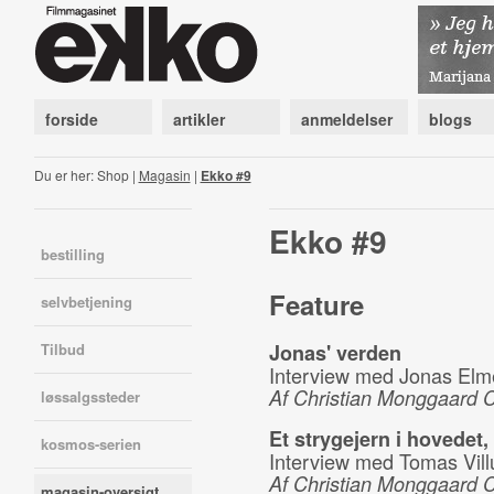
forside
artikler
anmeldelser
blogs
Du er her: Shop |
Magasin
|
Ekko #9
Ekko #9
bestilling
Feature
selvbetjening
Tilbud
Jonas' verden
Interview med Jonas Elm
Af Christian Monggaard 
løssalgssteder
Et strygejern i hovedet, 
kosmos-serien
Interview med Tomas Vil
Af Christian Monggaard 
magasin-oversigt