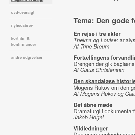
dvd-oversigt
Tema: Den gode f
nyhedsbrev
En rejse i tre akter
kortfilm &
: analy
Thelma og Louise
konfirmander
Af Trine Breum
Fortællingens forvandli
andre udgivelser
Drengen der gik baglæns
Af Claus Christensen
Den skandaløse histori
Mogens Rukov om den god
Af Mogens Rukov og Clau
Det åbne møde
Dramaturgi i dokumentarf
Jakob Høgel
Vildledninger
Den overrumplende dram