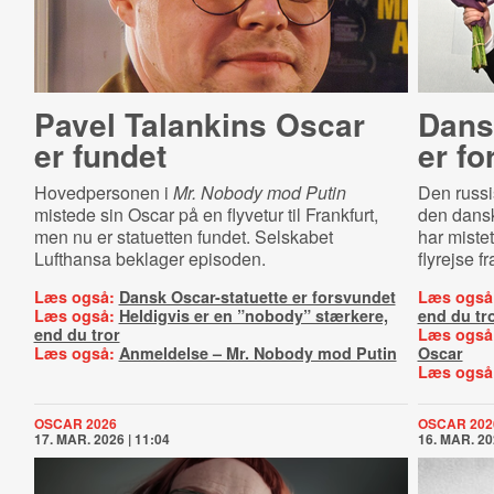
Pavel Talankins Oscar
Dansk
er fundet
er fo
Hovedpersonen i
Mr. Nobody mod Putin
Den russi
mistede sin Oscar på en flyvetur til Frankfurt,
den dans
men nu er statuetten fundet. Selskabet
har miste
Lufthansa beklager episoden.
flyrejse f
Læs også:
Dansk Oscar-statuette er forsvundet
Læs også
Læs også:
Heldigvis er en ”nobody” stærkere,
end du tr
end du tror
Læs også
Læs også:
Anmeldelse – Mr. Nobody mod Putin
Oscar
Læs også
OSCAR 2026
OSCAR 202
17. MAR. 2026 | 11:04
16. MAR. 20