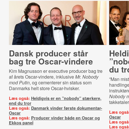
Dansk producer står
Heldi
bag tre Oscar-vindere
”nob
du tr
Kim Magnusson er executive producer bag tre
af årets Oscar-vindere, inklusive
Mr. Nobody
”Man mist
mod Putin
, og cementerer sin status som
handlinge
Danmarks helt store Oscar-hvisker.
instruktø
Nobody m
Læs også:
Heldigvis er en ”nobody” stærkere,
takketaler
end du tror
Læs også:
Danmark vinder første dokumentar-
Læs også
Oscar
Oscar
Læs også:
Producer vinder både en Oscar og
Læs også
Ekkos panel
Læs også