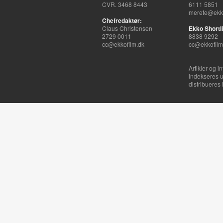
CVR. 3468 8443
6111 5851
merete@ekko
Chefredaktør:
Claus Christensen
Ekko Shortli
2729 0011
8838 9292
cc@ekkofilm.dk
cc@ekkofilm
Artikler og i
indekseres u
distribueres