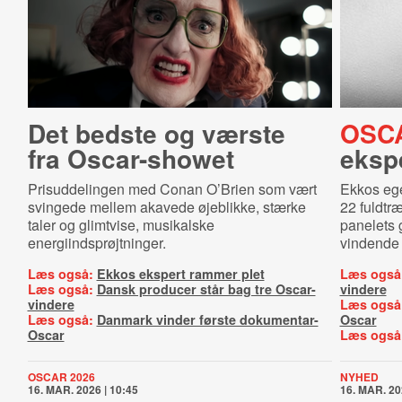
Det bedste og værste
OSC
fra Oscar-showet
eksp
Prisuddelingen med Conan O’Brien som vært
Ekkos eg
svingede mellem akavede øjeblikke, stærke
22 fuldtr
taler og glimtvise, musikalske
panelets 
energiindsprøjtninger.
vindende
Læs også:
Ekkos ekspert rammer plet
Læs også
Læs også:
Dansk producer står bag tre Oscar-
vindere
vindere
Læs også
Læs også:
Danmark vinder første dokumentar-
Oscar
Oscar
Læs også
OSCAR 2026
NYHED
16. MAR. 2026 | 10:45
16. MAR. 20