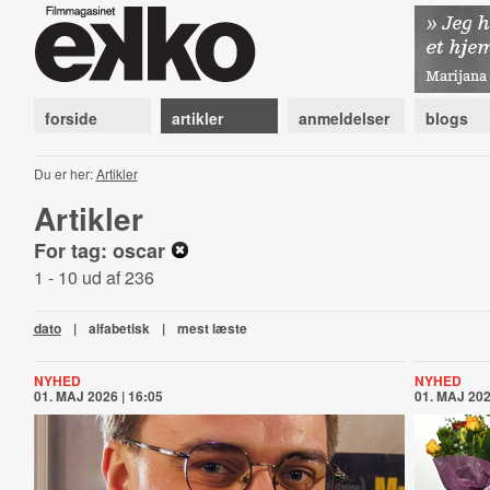
forside
artikler
anmeldelser
blogs
Du er her:
Artikler
Artikler
For tag: oscar
1 - 10 ud af 236
dato
|
alfabetisk
|
mest læste
NYHED
NYHED
01. MAJ 2026 | 16:05
01. MAJ 202