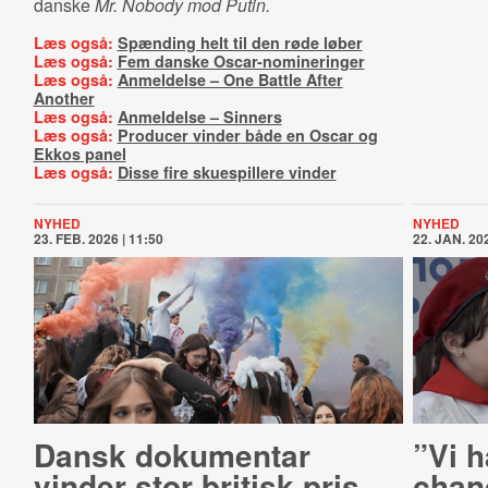
danske
Mr. Nobody mod Putin.
Læs også:
Spænding helt til den røde løber
Læs også:
Fem danske Oscar-nomineringer
Læs også:
Anmeldelse – One Battle After
Another
Læs også:
Anmeldelse – Sinners
Læs også:
Producer vinder både en Oscar og
Ekkos panel
Læs også:
Disse fire skuespillere vinder
NYHED
NYHED
23. FEB. 2026 | 11:50
22. JAN. 202
Dansk dokumentar
”Vi h
vinder stor britisk pris
chan