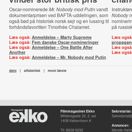
Oscar-nominerede
Mr. Nobody mod Putin
vandt
Instruktø
dokumentarprisen ved BAFTA-uddelingen, som
Nobody m
også bød på historisk norsk sejr og en lussing til
nominerin
forhåndsfavoritten Timothée Chalamet.
på russisk
Læs også:
Anmeldelse – Marty Supreme
Læs også
Læs også:
Fem danske Oscar-nomineringer
propagan
Læs også:
Anmeldelse – One Battle After
Læs også
Another
Læs også
Læs også:
Anmeldelse – Mr. Nobody mod Putin
dato
|
alfabetisk
|
mest læste
Filmmagasinet Ekko
Sekretariat:
Wildersgade 32, 2. sal
Sekretariat@
1408 København K
Annoncer:
Tlf. 8838 9292
Merete Hell