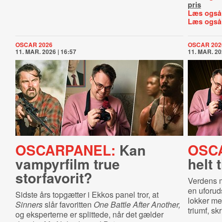
pris
Læs også
Læs også
OSCAR 2026
OSCAR 202
11. MAR. 2026 | 16:57
11. MAR. 20
OSCARPANEL:
Kan
OSC
vampyrfilm true
helt 
storfavorit?
Verdens m
en uforuds
Sidste års topgætter i Ekkos panel tror, at
lokker me
Sinners
slår favoritten
One Battle After Another,
triumf, sk
og eksperterne er splittede, når det gælder