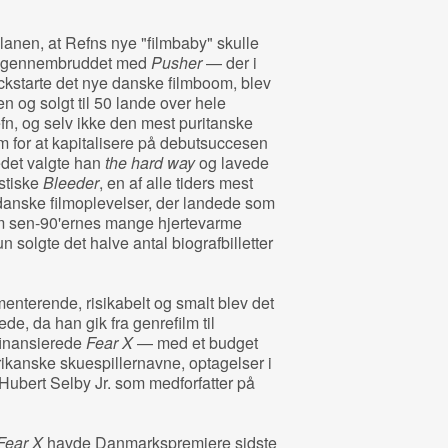
planen, at Refns nye "filmbaby" skulle
er gennembruddet med
Pusher
— der i
kickstarte det nye danske filmboom, blev
n og solgt til 50 lande over hele
fn, og selv ikke den mest puritanske
 for at kapitalisere på debutsuccesen
edet valgte han
the hard way
og lavede
stiske
Bleeder
, en af alle tiders mest
danske filmoplevelser, der landede som
m sen-90'ernes mange hjertevarme
solgte det halve antal biografbilletter
nterende, risikabelt og smalt blev det
de, da han gik fra genrefilm til
finansierede
Fear X
— med et budget
rikanske skuespillernavne, optagelser i
Hubert Selby Jr. som medforfatter på
Fear X
havde Danmarkspremiere sidste