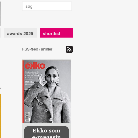
awards 2025
shortlist
RSS-feed / artikler
l