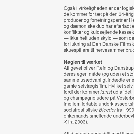
Også i virkeligheden er der logis
de kommer for tæt på den 34-årig
producer og forretningspartner 
og dæmoniske duo har efterladt et
konflikter og kuldsejlende kassekr
— ikke helt uden skyld — som d
for lukning af Den Danske Filmsk
skuespillere til nervesammenbrud
Nøglen til værket
Alligevel bliver Refn og Danstrup
deres egen måde (og uden et stor
samme usædvanligt indædte ener
gamle selvtægtsfilm. Hvilket selv
fordi der kommer
kunst
ud af det,
og champagneludere på Vesterbr
imellem fortabte underklasseeksi
socialrealistiske
Bleeder
fra 1999
enkemands smeltende underbevids
X
fra 2003).
Altid er der denne drift mod tilv