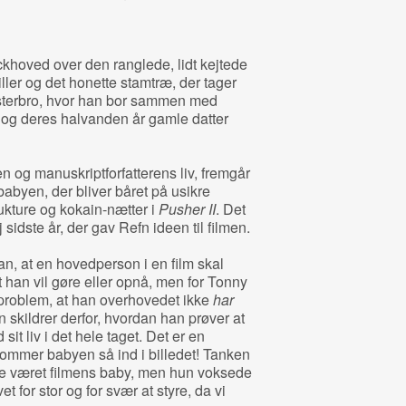
ckhoved over den ranglede, lidt kejtede
ller og det honette stamtræ, der tager
sterbro, hvor han bor sammen med
 og deres halvanden år gamle datter
en og manuskriptforfatterens liv, fremgår
byen, der bliver båret på usikre
kture og kokain-nætter i
Pusher II
. Det
sidste år, der gav Refn ideen til filmen.
n, at en hovedperson i en film skal
et han vil gøre eller opnå, men for Tonny
problem, at han overhovedet ikke
har
n skildrer derfor, hvordan han prøver at
it liv i det hele taget. Det er en
ommer babyen så ind i billedet! Tanken
ave været filmens baby, men hun voksede
et for stor og for svær at styre, da vi