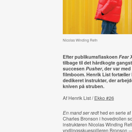
Nicolas Winding Refn
Efter publikumsfiaskoen
Fear 
tilbage til det hårdkogte gang
succesen
Pusher
, der var med 
filmboom. Henrik List fortæller
dedikeret instruktør, der arb
kniven på struben.
Af Henrik List /
Ekko #26
En mand ser rødt
hed en serie af
Charles Bronson i hovedrollen 
instruktøren Nicolas Winding Ref
yndlingsskuespilleren Bronson — 