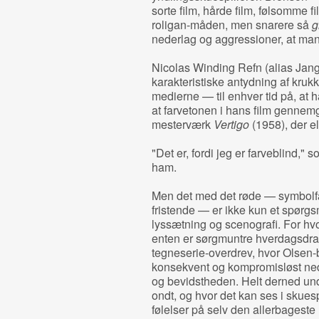
sorte film, hårde film, følsomme fi
roligan-måden, men snarere så
g
nederlag og aggressioner, at ma
Nicolas Winding Refn (alias Jan
karakteristiske antydning af krukke
medierne — til enhver tid på, at 
at farvetonen i hans film gennem
mesterværk
Vertigo
(1958), der el
"Det er, fordi jeg er farveblind," 
ham.
Men det med det røde — symbolfarv
fristende — er ikke kun et spørgs
lyssætning og scenografi. For hv
enten er sørgmuntre hverdagsdra
tegneserie-overdrev, hvor Olsen
konsekvent og kompromisløst ned 
og bevidstheden. Helt derned und
ondt, og hvor det kan ses i skues
følelser på selv den allerbageste