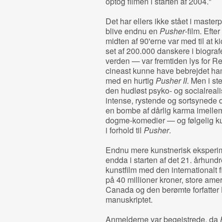
optog filmen i starten af 2004."
Det har ellers ikke stået i master
blive endnu en
Pusher
-film. Eft
midten af 90'erne var med til at 
set af 200.000 danskere i biografe
verden — var fremtiden lys for Re
cineast kunne have bebrejdet ham
med en hurtig
Pusher II
. Men i st
den hudløst psyko- og socialreali
intense, rystende og sortsynede 
en bombe af dårlig karma imelle
dogme-komedier — og følgelig kun 
i forhold til
Pusher
.
Endnu mere kunstnerisk eksperime
endda i starten af det 21. århundre
kunstfilm med den internationalt 
på 40 millioner kroner, store ame
Canada og den berømte forfatter 
manuskriptet.
Anmelderne var begejstrede, da