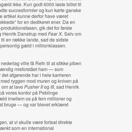
gæld ikke. Kun godt 6000 løste billet til
 kendte succesformler og kun kørte ganske
e artikel
kunne
derfor have været
ækkede" for en dedikeret ener. Da en
-produktionsfasen, gik det for første
og Henrik Danstrup med
Fear X
. Selv om
 til en række lande, sad de sidste
ersonlig gæld i millionklassen.
ederlag ville få Refn til at stikke piben
stændig misforstået ham — som
et afgørende har i hele karrieren
st med ryggen mod muren og kniven på
n om at lave
Pusher II
og
III
, sad Henrik
på vores kontor på Peblinge
ld imellem os på fem millioner og
 at bruge — og var blevet erklæret
n, at vi skulle være fortsat direkte
 tænkt som en international