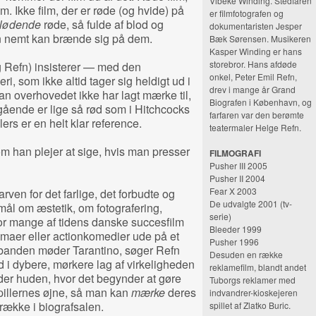
Vibeke Winding. Stedfaren
lm. Ikke film, der er røde (og hvide) på
er filmfotografen og
lødende
røde, så fulde af blod og
dokumentaristen Jesper
n nemt kan brænde sig på dem.
Bæk Sørensen. Musikeren
Kasper Winding er hans
storebror. Hans afdøde
g Refn) insisterer — med den
onkel, Peter Emil Refn,
ri, som ikke altid tager sig heldigt ud i
drev i mange år Grand
han overhovedet ikke har lagt mærke til,
Biografen i København, og
gående er lige så rød som i Hitchcocks
farfaren var den berømte
lers er en helt klar reference.
teatermaler Helge Refn.
som han plejer at sige, hvis man presser
FILMOGRAFI
Pusher III 2005
Pusher II 2004
Fear X 2003
en for det farlige, det forbudte og
De udvalgte 2001 (tv-
mål om æstetik, om fotografering,
serie)
or mange af tidens danske succesfilm
Bleeder 1999
maer eller actionkomedier ude på et
Pusher 1996
-banden møder Tarantino, søger Refn
Desuden en række
i dybere, mørkere lag af virkeligheden
reklamefilm, blandt andet
er huden, hvor det begynder at gøre
Tuborgs reklamer med
pillernes øjne, så man kan
mærke
deres
indvandrer-kioskejeren
 række i biografsalen.
spillet af Zlatko Buric.