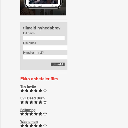
tilmeld nyhedsbrev
Dit navn:
Din email:
Hvad er 1 + 2?
Ekko anbefaler film
The Invite
Evil Dead Burn
Following
Wasteman