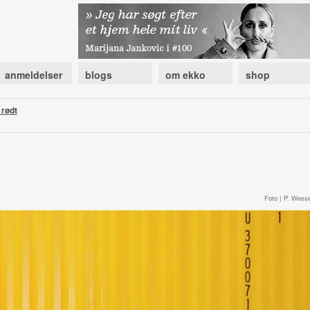
anmeldelser
blogs
om ekko
shop
rødt
Foto | P. Wesse