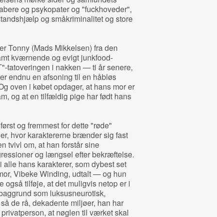
abere og psykopater og "fuckhoveder",
standshjælp og småkriminalitet og store
lger Tonny (Mads Mikkelsen) fra den
amt kværnende og evigt junkfood-
tatoveringen i nakken — ti år senere,
er endnu en afsoning til en håbløs
g oven i købet opdager, at hans mor er
am, og at en tilfældig pige har født hans
 først og fremmest for dette "røde"
r, hvor karaktererne brænder sig fast
 tvivl om, at han forstår sine
essioner og længsel efter bekræftelse.
i alle hans karakterer, som dybest set
 mor, Vibeke Winding, udtalt — og hun
gså tilføje, at det muligvis netop er i
baggrund som luksusneurotisk,
å de rå, dekadente miljøer, han har
rivatperson, at nøglen til værket skal