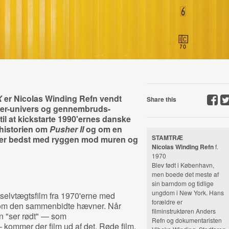
X
er Nicolas Winding Refn vendt
Share this
ster-univers og gennembruds-
til at kickstarte 1990'ernes danske
 historien om
Pusher II
og om en
STAMTRÆ
ejder bedst med ryggen mod muren og
Nicolas Winding Refn
f.
1970
Blev født i København,
men boede det meste af
sin barndom og tidlige
ungdom i New York. Hans
 selvtægtsfilm fra 1970'erne med
forældre er
som den sammenbidte hævner. Når
filminstruktøren Anders
n "ser rødt" — som
Refn og dokumentaristen
kommer der film ud af det. Røde film,