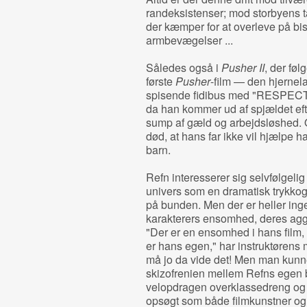
randeksistenser; mod storbyens t
der kæmper for at overleve på bi
armbevægelser ...
Således også i
Pusher II
, der fø
første
Pusher
-film — den hjernel
spisende fidibus med "RESPECT"-
da han kommer ud af spjældet eft
sump af gæld og arbejdsløshed. O
død, at hans far ikke vil hjælpe h
barn.
Refn interesserer sig selvfølgelig
univers som en dramatisk trykkoge
på bunden. Men der er heller ingen
karakterers ensomhed, deres aggr
"Der er en ensomhed i hans film, 
er hans egen," har instruktørens
må jo da vide det! Men man kunne o
skizofrenien mellem Refns egen 
velopdragen overklassedreng og s
opsøgt som både filmkunstner og p