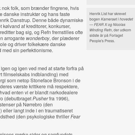
k nok folk, som brænder fingrene, hvis
e danske instruktør og hans faste
Henrik List har skrevet
bogen
Kameraet i hovedet
Henrik Danstrup. Denne både dynamiske
—
FEAR X og Nicolas
 kølvand af kreditorer, konkurser,
Winding Refn
, der udkom
editter bag sig, og Refn fremstilles ofte
sidste år på Forlaget
en arrogante
wonderboy
, der plæderer
People's Press.
ole og driver folkekære danske
 med sin perfektionisme.
 igen og igen ved med at starte forfra på
t filmselskabs indblanding) med
gi som netop Stoneface Bronson i de
 deres værste kritikere må respektere,
 hvad enten vi er blandt narkodealere
o (debutbraget
Pusher
fra 1996),
stenser på Nørrebro (den
) eller langt inde i en traumatiseret
thed (den psykologiske thriller
Fear
ærelsens mørke sider og samfundets