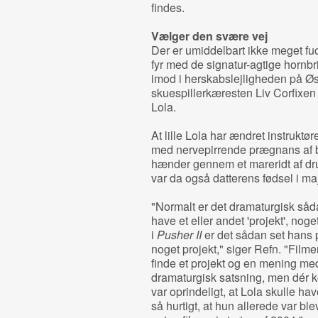
findes.
Vælger den svære vej
Der er umiddelbart ikke meget fu
fyr med de signatur-agtige hornbri
imod i herskabslejligheden på Ø
skuespillerkæresten Liv Corfixen
Lola.
At lille Lola har ændret instruktør
med nervepirrende prægnans af ba
hænder gennem et mareridt af dru
var da også datterens fødsel i maj 
"Normalt er det dramaturgisk såda
have et eller andet 'projekt', nog
i
Pusher II
er det sådan set hans 
noget projekt," siger Refn. "Filme
finde et projekt og en mening med s
dramaturgisk satsning, men dér k
var oprindeligt, at Lola skulle h
så hurtigt, at hun allerede var blev