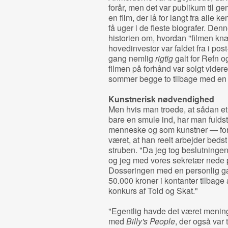
forår, men det var publikum til gen
en film, der lå for langt fra alle
få uger i de fleste biografer. Denn
historien om, hvordan "filmen kn
hovedinvestor var faldet fra i post
gang nemlig
rigtig
galt for Refn 
filmen på forhånd var solgt videre
sommer begge to tilbage med en p
Kunstnerisk nødvendighed
Men hvis man troede, at sådan et n
bare en smule ind, har man fuld
menneske og som kunstner — for d
været, at han reelt arbejder bed
struben. "Da jeg tog beslutninge
og jeg med vores sekretær nede 
Dosseringen med en personlig gæ
50.000 kroner i kontanter tilbage
konkurs af Told og Skat."
"Egentlig havde det været meninge
med
Billy's People
, der også var