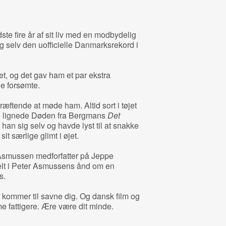
 fire år af sit liv med en modbydelig
g selv den uofficielle Danmarksrekord i
t, og det gav ham et par ekstra
e forsømte.
ræftende at møde ham. Altid sort i tøjet
an lignede Døden fra Bergmans
Det
han sig selv og havde lyst til at snakke
t særlige glimt i øjet.
r Asmussen medforfatter på Jeppe
elt i Peter Asmussens ånd om en
s.
kommer til savne dig. Og dansk film og
e fattigere. Ære være dit minde.