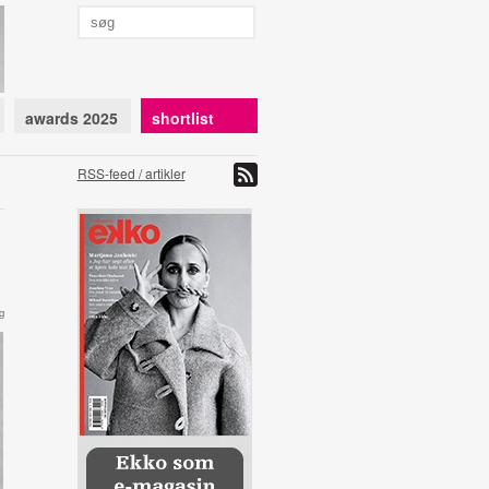
awards 2025
shortlist
RSS-feed / artikler
g