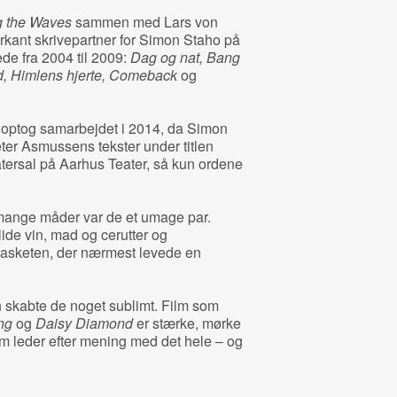
g the Waves
sammen med Lars von
rkant skrivepartner for Simon Staho på
ede fra 2004 til 2009:
Dag og nat, Bang
, Himlens hjerte, Comeback
og
noptog samarbejdet i 2014, da Simon
ter Asmussens tekster under titlen
atersal på Aarhus Teater, så kun ordene
ange måder var de et umage par.
lide vin, mad og cerutter og
asketen, der nærmest levede en
skabte de noget sublimt. Film som
ng
og
Daisy Diamond
er stærke, mørke
m leder efter mening med det hele – og