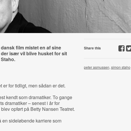
ansk film mistet en af sine
Share this
er især vil blive husket for sit
 Staho.
peter asmussen
,
simon staho
er for tidligt, men sådan er det.
mest kendt som dramatiker. To gange
s dramatiker – senest i år for
r blev opført på Betty Nansen Teatret.
en sideløbende karriere som