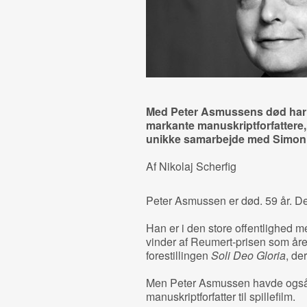
Med Peter Asmussens død har d
markante manuskriptforfattere, d
unikke samarbejde med Simon
Af Nikolaj Scherfig
Peter Asmussen er død. 59 år. Det 
Han er i den store offentlighed 
vinder af Reumert-prisen som året
forestillingen
Soli Deo Gloria
, de
Men Peter Asmussen havde også 
manuskriptforfatter til spillefilm.