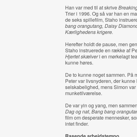
Han var med til at skrive
Breakin
Trier i 1996. Og så var han en ma
de seks spillefilm, Staho instruer
bang orangutang, Daisy Diamond
Kærlighedens krigere.
Herefter holdt de pause, men ge
Staho instruerede en række af Pe
Hjertet skælver
i en mørkelagt te
kunne høres.
De to kunne noget sammen. På m
Peter var livsnyderen, der kunne 
selskabelighed, mens Simon var 
munketilværelse.
De var yin og yang, men sammen 
Dag og nat
,
Bang bang oranguta
film om desperate mennesker, so
intet finder.
Rasende arbejdstempo