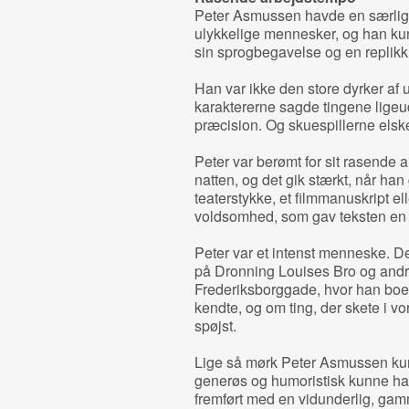
Peter Asmussen havde en særlig e
ulykkelige mennesker, og han k
sin sprogbegavelse og en replikk
Han var ikke den store dyrker af 
karaktererne sagde tingene ligeu
præcision. Og skuespillerne els
Peter var berømt for sit rasende
natten, og det gik stærkt, når han 
teaterstykke, et filmmanuskript e
voldsomhed, som gav teksten en sæ
Peter var et intenst menneske. De
på Dronning Louises Bro og andre
Frederiksborggade, hvor han boede.
kendte, og om ting, der skete i v
spøjst.
Lige så mørk Peter Asmussen kunne
generøs og humoristisk kunne ha
fremført med en vidunderlig, ga