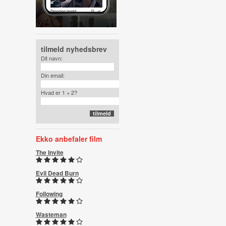
tilmeld nyhedsbrev
Dit navn:
Din email:
Hvad er 1 + 2?
Ekko anbefaler film
The Invite
Evil Dead Burn
Following
Wasteman