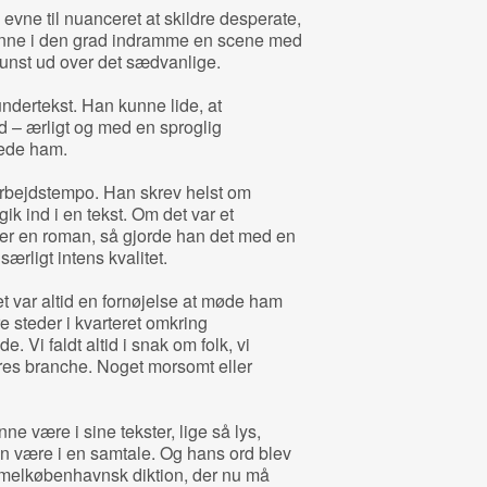
vne til nuanceret at skildre desperate,
unne i den grad indramme en scene med
unst ud over det sædvanlige.
undertekst. Han kunne lide, at
d – ærligt og med en sproglig
kede ham.
 arbejdstempo. Han skrev helst om
gik ind i en tekst. Om det var et
ller en roman, så gjorde han det med en
rligt intens kvalitet.
t var altid en fornøjelse at møde ham
 steder i kvarteret omkring
 Vi faldt altid i snak om folk, vi
ores branche. Noget morsomt eller
 være i sine tekster, lige så lys,
n være i en samtale. Og hans ord blev
mmelkøbenhavnsk diktion, der nu må