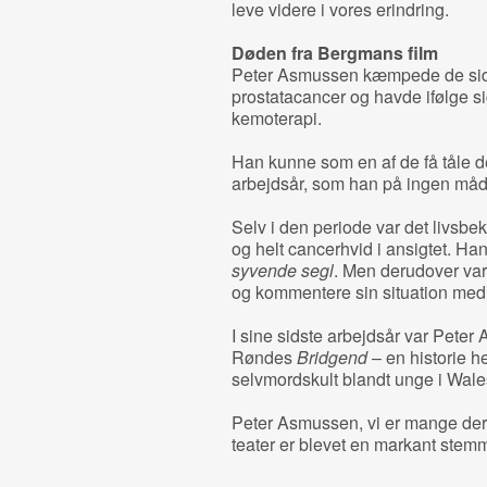
leve videre i vores erindring.
Døden fra Bergmans film
Peter Asmussen kæmpede de sidste
prostatacancer og havde ifølge si
kemoterapi.
Han kunne som en af de få tåle de
arbejdsår, som han på ingen måd
Selv i den periode var det livsbek
og helt cancerhvid i ansigtet. H
syvende segl
. Men derudover var 
og kommentere sin situation med si
I sine sidste arbejdsår var Pete
Røndes
Bridgend
– en historie h
selvmordskult blandt unge i Wale
Peter Asmussen, vi er mange der 
teater er blevet en markant stemm