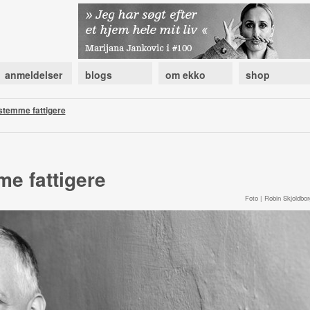
anmeldelser
blogs
om ekko
shop
stemme fattigere
e fattigere
Foto | Robin Skjoldbor