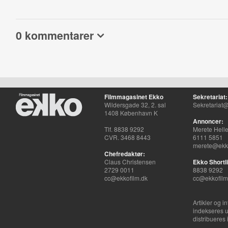
0 kommentarer
Filmmagasinet Ekko
Sekretariat:
Wildersgade 32, 2. sal
Sekretariat@
1408 København K
Annoncer:
Tlf. 8838 9292
Merete Hell
CVR. 3468 8443
6111 5851
merete@ekko
Chefredaktør:
Claus Christensen
Ekko Shortli
2729 0011
8838 9292
cc@ekkofilm.dk
cc@ekkofilm
Artikler og i
indekseres u
distribueres