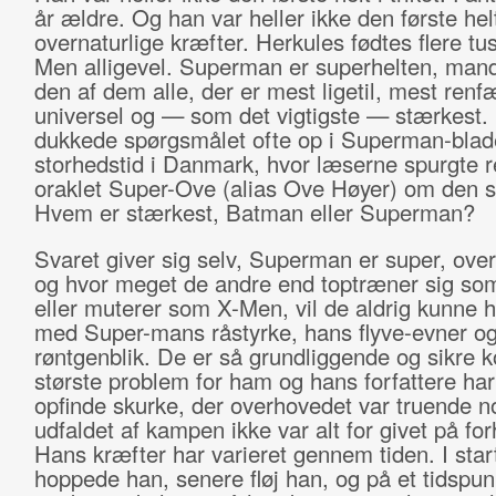
år ældre. Og han var heller ikke den første he
overnaturlige kræfter. Herkules fødtes flere tus
Men alligevel. Superman er superhelten, mande
den af dem alle, der er mest ligetil, mest renf
universel og — som det vigtigste — stærkest. 
dukkede spørgsmålet ofte op i Superman-blad
storhedstid i Danmark, hvor læserne spurgte r
oraklet Super-Ove (alias Ove Høyer) om den sl
Hvem er stærkest, Batman eller Superman?
Svaret giver sig selv, Superman er super, over
og hvor meget de andre end toptræner sig s
eller muterer som X-Men, vil de aldrig kunne 
med Super-mans råstyrke, hans flyve-evner o
røntgenblik. De er så grundliggende og sikre ko
største problem for ham og hans forfattere har
opfinde skurke, der overhovedet var truende n
udfaldet af kampen ikke var alt for givet på fo
Hans kræfter har varieret gennem tiden. I star
hoppede han, senere fløj han, og på et tidspun