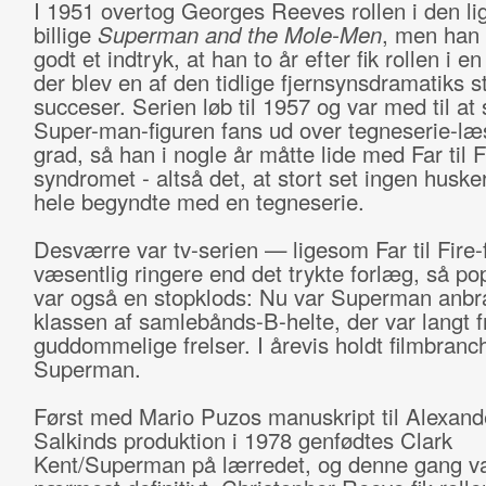
I 1951 overtog Georges Reeves rollen i den li
billige
Superman and the Mole-Men
, men han 
godt et indtryk, at han to år efter fik rollen i en
der blev en af den tidlige fjernsynsdramatiks s
succeser. Serien løb til 1957 og var med til at 
Super-man-figuren fans ud over tegneserie-læ
grad, så han i nogle år måtte lide med Far til F
syndromet - altså det, at stort set ingen husker
hele begyndte med en tegneserie.
Desværre var tv-serien — ligesom Far til Fire
væsentlig ringere end det trykte forlæg, så pop
var også en stopklods: Nu var Superman anbra
klassen af samlebånds-B-helte, der var langt f
guddommelige frelser. I årevis holdt filmbranch
Superman.
Først med Mario Puzos manuskript til Alexande
Salkinds produktion i 1978 genfødtes Clark
Kent/Superman på lærredet, og denne gang va