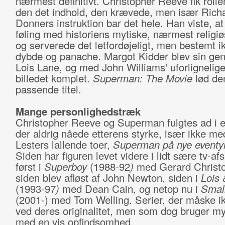
nærmest definitivt. Christopher Reeve fik roll
den det indhold, den krævede, men især Rich
Donners instruktion bar det hele. Han viste, a
føling med historiens mytiske, nærmest religi
og serverede det letfordøjeligt, men bestemt i
dybde og panache. Margot Kidder blev sin gen
Lois Lane, og med John Williams' uforlignelig
billedet komplet.
Superman: The Movie
lød de
passende titel.
Mange personlighedstræk
Christopher Reeve og Superman fulgtes ad i et
der aldrig nåede etterens styrke, især ikke m
Lesters lallende toer,
Superman på nye eventy
Siden har figuren levet videre i lidt sære tv-af
først i
Superboy
(1988-92
)
med Gerard Christo
siden blev afløst af John Newton, siden i
Lois 
(1993-97
)
med Dean Cain, og netop nu i
Small
(2001-) med Tom Welling. Serier, der måske ik
ved deres originalitet, men som dog bruger my
med en vis opfindsomhed.