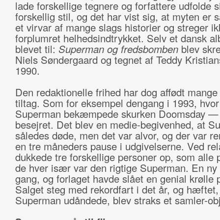
lade forskellige tegnere og forfattere udfolde si
forskellig stil, og det har vist sig, at myten er 
et virvar af mange slags historier og streger i
forplumret helhedsindtrykket. Selv et dansk a
blevet til:
Superman og fredsbomben
blev skre
Niels Søndergaard og tegnet af Teddy Kristian
1990.
Den redaktionelle frihed har dog affødt mang
tiltag. Som for eksempel dengang i 1993, hvor
Superman bekæmpede skurken Doomsday — 
besejret. Det blev en medie-begivenhed, at 
således døde, men det var alvor, og der var ren
en tre måneders pause i udgivelserne. Ved re
dukkede tre forskellige personer op, som alle 
de hver især var den rigtige Superman. En ny
gang, og forlaget havde slået en genial krølle 
Salget steg med rekordfart i det år, og hæftet,
Superman udåndede, blev straks et samler-obj