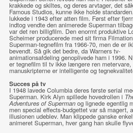
krakkede og skiltes, og deres arvtager, det så
Famous Studios, kunne ikke holde standarden
lukkede i 1943 efter atten film. Først efter fjer
indtog vendte den animerede Superman tilba
var det ren billigfilm. Den enormt produktive L
Scheimer producerede med sit firma Filmation
Superman-tegnefilm fra 1966-70, men de er i
bevendt. Så gik det bedre, da Warners tv-
animationsafdeling genoplivede ham i 1996. 
er tegnefilm til tv ikke længere ren metervare,
manuskripterne er intelligente og tegnekvalite
Succes på tv
I 1948 lavede Columbia deres første serial me
Superman. Kirk Alyn spillede hovedrollen i
Th
Adventures of Superman
og lignede egentlig 
men special effects-budgettet var så magert, a
illusionen udeblev. Man klippede ganske enkelt
animeret Superman, hver gang han skulle flyv