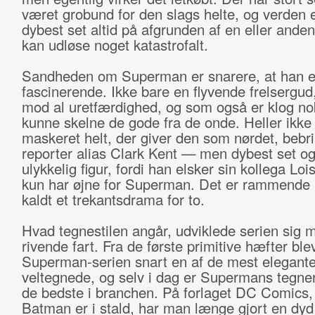
været grobund for den slags helte, og verden e
dybest set altid på afgrunden af en eller anden
kan udløse noget katastrofalt.
Sandheden om Superman er snarere, at han er
fascinerende. Ikke bare en flyvende frelsergud,
mod al uretfærdighed, og som også er klog nok 
kunne skelne de gode fra de onde. Heller ikke
maskeret helt, der giver den som nørdet, bebril
reporter alias Clark Kent — men dybest set o
ulykkelig figur, fordi han elsker sin kollega Loi
kun har øjne for Superman. Det er rammende 
kaldt et trekantsdrama for to.
Hvad tegnestilen angår, udviklede serien sig 
rivende fart. Fra de første primitive hæfter ble
Superman-serien snart en af de mest elegant
veltegnede, og selv i dag er Supermans tegne
de bedste i branchen. På forlaget DC Comics,
Batman er i stald, har man længe gjort en dyd 