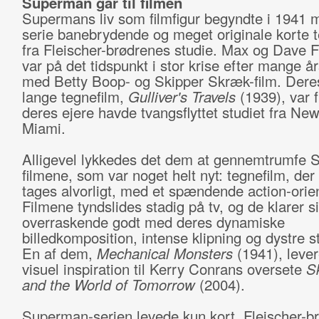
Superman går til filmen
Supermans liv som filmfigur begyndte i 1941 
serie banebrydende og meget originale korte t
fra Fleischer-brødrenes studie. Max og Dave F
var på det tidspunkt i stor krise efter mange å
med Betty Boop- og Skipper Skræk-film. Deres
lange tegnefilm,
Gulliver's Travels
(1939), var 
deres ejere havde tvangsflyttet studiet fra New 
Miami.
Alligevel lykkedes det dem at gennemtrumfe
filmene, som var noget helt nyt: tegnefilm, der 
tages alvorligt, med et spændende action-orien
Filmene tyndslides stadig på tv, og de klarer s
overraskende godt med deres dynamiske
billedkomposition, intense klipning og dystre 
En af dem,
Mechanical Monsters
(1941), leve
visuel inspiration til Kerry Conrans oversete
S
and the World of Tomorrow
(2004).
Superman-serien levede kun kort. Fleischer-b