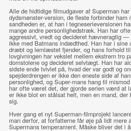
Alle de hidtidige filmudgaver af Superman har
dydsmønster-version, de fleste forbinder ham
sandheden er, at han i tegneserieversionen ha
mange andre personlighedstræk. Han har ofte
aggressivt, vredt og decideret hævneragtig —
ikke med Batmans indædthed. Han har i sine
dræbt og lemlæstet fjender, og hans forhold til
lovgivningen har vekslet mellem ekstrem tro p
domstolene og decideret selvtægt. Han har ald
sidste ende tvivlet på, hvad der var godt og o
spejderdrengen er ikke den eneste side af han
personlighed, og Super-mans hang til mismod
har ofte været det, der gjorde serien værd at
er ikke blot en stålsat helt, men en mand, der
sig.
Hver gang et nyt Superman-filmprojekt lancer
man derfor, at forfatterne får øje på lidt mere a
Supermans temperament. Måske bliver det i å