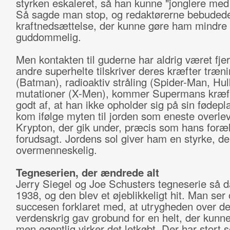
styrken eskaleret, så han kunne "jonglere med 
Så sagde man stop, og redaktørerne bebuded
kraftnedsættelse, der kunne gøre ham mindre
guddommelig.
Men kontakten til guderne har aldrig været fje
andre superhelte tilskriver deres kræfter træn
(Batman), radioaktiv stråling (Spider-Man, Hulk
mutationer (X-Men), kommer Supermans kræft
godt af, at han ikke opholder sig på sin fødepl
kom ifølge myten til jorden som eneste overle
Krypton, der gik under, præcis som hans foræ
forudsagt. Jordens sol giver ham en styrke, de
overmenneskelig.
Tegneserien, der ændrede alt
Jerry Siegel og Joe Schusters tegneserie så d
1938, og den blev et øjeblikkeligt hit. Man ser 
succesen forklaret med, at utrygheden over d
verdenskrig gav grobund for en helt, der kunne 
men egentlig virker det letkøbt. Der har stort se