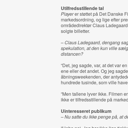
Utilfredsstillende tal
Player
er støttet på Det Danske F
markedsordning, og lige efter prem
områdedirektør Claus Ladegaard f
solgte billetter.
– Claus Ladegaard, dengang sagd
spekulation, at den kun ville sælg
distancen?
”Det, jeg sagde, var, at det var e
ene eller det andet. Og jeg sagde,
åbningsweekenden, der antydede,
hundrede tusinde, som ville have v
”Men tallene lyver ikke. Filmen e
ikke er tilfredsstillende på marke
Uinteresseret publikum
– Nu satte du ikke penge på, at d