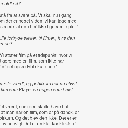
ar bidt på?
stå fra at svare på. Vi skal nu i gang
 om der er noget viden, vi kan tage med
atere, at den her ikke lige ramte plet.”
ille fortryde støtten til filmen, hvis den
er nu?
 Vi støtter film på et tidspunkt, hvor vi
at gøre med en film, som ikke har
 er det også dybt skuffende.”
urelle værdi, og publikum har nu afvist
 film som
Player
så
nogen som helst
rel værdi, som den skulle have haft.
, at man har en film, som er på dansk, er
publikum. Og det blev den ikke. Det er en
ens hensigt, det er en klar konklusion.”