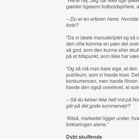
”Hehe nej. Jeg har ikke lige tjekke
gælder ligesom fodboldspillere, 
– Du er en erfaren herre. Hvordan
forbi?
”Da vi læste manuskriptet og så c
den ville komme en pæn del over
så god, som den kunne eller skul
på et tidspunkt, som ikke har været
”Og så må man bare sige, at den 
publikum, som vi havde troet. Det e
konkurrencen, men havde filmen 
havde den også overlevet, at sol
– Så du køber ikke helt ind på Nor
går på det gode sommervejr?
”Altså, markedet ligger under, hva
forklaringen alene.”
Dybt skuffende