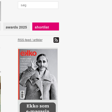
awards 2025
shortlist
RSS-feed / artikler
m