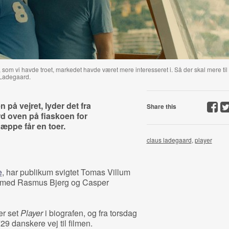
som vi havde troet, markedet havde været mere interesseret i. Så der skal mere til
 Ladegaard.
på vejret, lyder det fra
Share this
rd oven på fiaskoen for
næppe får en toer.
claus ladegaard
,
player
e
, har publikum svigtet Tomas Villum
med Rasmus Bjerg og Casper
er set
Player
i biografen, og fra torsdag
729 danskere vej til filmen.