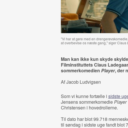
"Vi har at gøre med en drengerøvskomedie, 
at overbevise os næste gang," siger Claus
Man kan ikke kun skyde skylden 
Filminstituttets Claus Ladegaa
sommerkomedien
Player
, der 
Af Jacob Ludvigsen
Som vi kunne fortælle i
sidste ug
Jensens sommerkomedie
Player
Christensen i hovedrollerne.
Til dato har blot 99.718 mennesk
til søndag i sidste uge fandt blot 