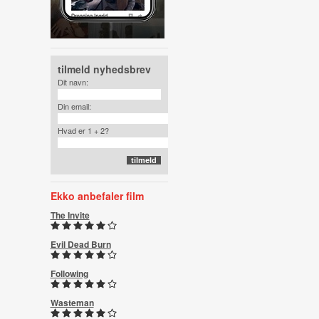
tilmeld nyhedsbrev
Dit navn:
Din email:
Hvad er 1 + 2?
Ekko anbefaler film
The Invite
Evil Dead Burn
Following
Wasteman