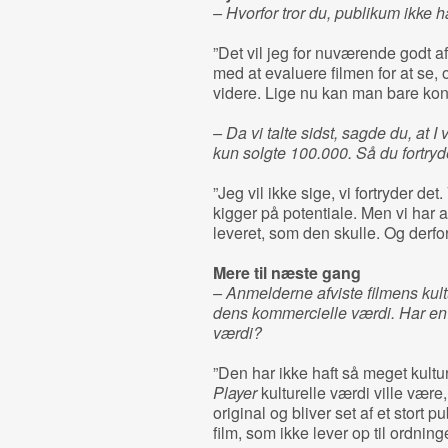
– Hvorfor tror du, publikum ikke h
”Det vil jeg for nuværende godt af
med at evaluere filmen for at se,
videre. Lige nu kan man bare konst
– Da vi talte sidst, sagde du, at I v
kun solgte 100.000. Så du fortryd
”Jeg vil ikke sige, vi fortryder det.
kigger på potentiale. Men vi har 
leveret, som den skulle. Og derfor
Mere til næste gang
– Anmelderne afviste filmens kult
dens kommercielle værdi. Har en
værdi?
”Den har ikke haft så meget kultu
Player
kulturelle værdi ville være
original og bliver set af et stort 
film, som ikke lever op til ordning