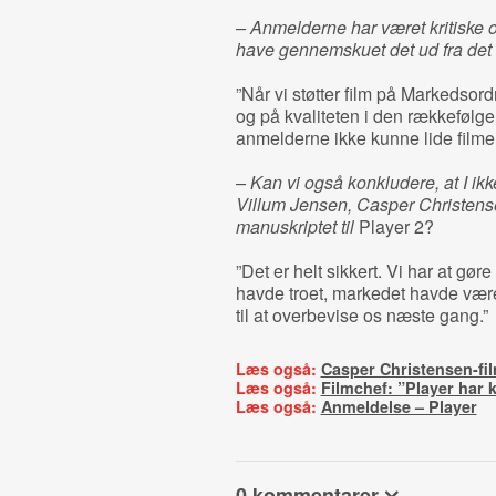
– Anmelderne har været kritiske o
have gennemskuet det ud fra det 
”Når vi støtter film på Markedsor
og på kvaliteten i den rækkefølg
anmelderne ikke kunne lide filme
– Kan vi også konkludere, at I ik
Villum Jensen, Casper Christe
manuskriptet til
Player 2?
”Det er helt sikkert. Vi har at g
havde troet, markedet havde være
til at overbevise os næste gang.”
Læs også:
Casper Christensen-fil
Læs også:
Filmchef: ”Player har 
Læs også:
Anmeldelse – Player
0 kommentarer