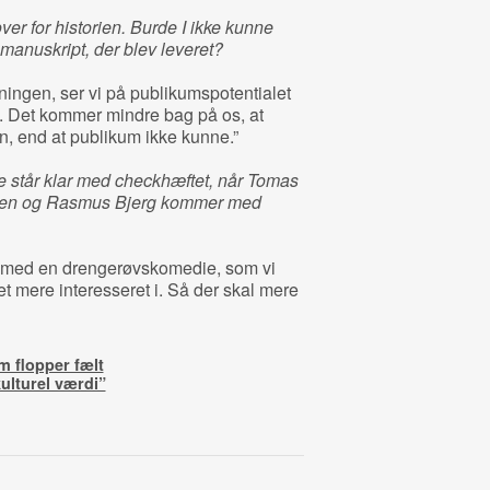
ver for historien. Burde I ikke kunne
manuskript, der blev leveret?
dningen, ser vi på publikumspotentialet
e. Det kommer mindre bag på os, at
n, end at publikum ikke kunne.”
ke står klar med checkhæftet, når Tomas
nsen og Rasmus Bjerg kommer med
øre med en drengerøvskomedie, som vi
t mere interesseret i. Så der skal mere
m flopper fælt
kulturel værdi”