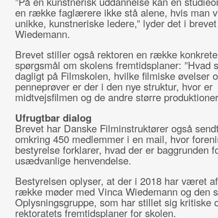
”På en kunstnerisk uddannelse kan en studieo
en række faglærere ikke stå alene, hvis man v
unikke, kunstneriske ledere,” lyder det i brevet 
Wiedemann.
Brevet stiller også rektoren en række konkrete
spørgsmål om skolens fremtidsplaner: ”Hvad sk
dagligt på Filmskolen, hvilke filmiske øvelser 
penneprøver er der i den nye struktur, hvor er
midtvejsfilmen og de andre større produktione
Ufrugtbar dialog
Brevet har Danske Filminstruktører også sendt 
omkring 450 medlemmer i en mail, hvor foren
bestyrelse forklarer, hvad der er baggrunden f
usædvanlige henvendelse.
Bestyrelsen oplyser, at der i 2018 har været a
række møder med Vinca Wiedemann og den s
Oplysningsgruppe, som har stillet sig kritiske o
rektoratets fremtidsplaner for skolen.