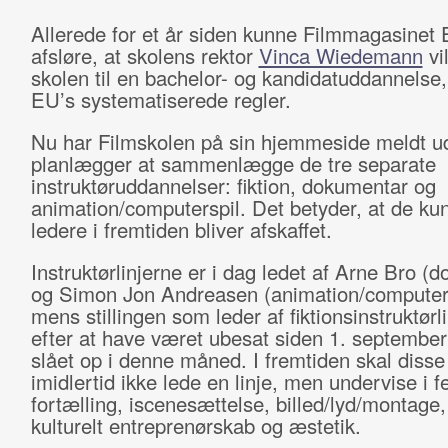
Allerede for et år siden kunne Filmmagasinet
afsløre, at skolens rektor
Vinca Wiedemann
vi
skolen til en bachelor- og kandidatuddannelse,
EU’s systematiserede regler.
Nu har Filmskolen på sin hjemmeside meldt u
planlægger at sammenlægge de tre separate
instruktøruddannelser: fiktion, dokumentar og
animation/computerspil. Det betyder, at de ku
ledere i fremtiden bliver afskaffet.
Instruktørlinjerne er i dag ledet af Arne Bro (
og Simon Jon Andreasen (animation/computers
mens stillingen som leder af fiktionsinstruktørl
efter at have været ubesat siden 1. september 
slået op i denne måned. I fremtiden skal disse
imidlertid ikke lede en linje, men undervise i f
fortælling, iscenesættelse, billed/lyd/montage,
kulturelt entreprenørskab og æstetik.