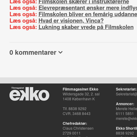
Læs også:
Filmskolen skærer i instruktørerne
Læs også:
Elevrepræsentant ønsker mere indfly
Læs også:
Filmskolen bliver en femårig uddanne
Læs også:
Hvad er visionen, Vinca?
Læs også:
Lukning skaber vrede på Filmskolen
0 kommentarer
Filmmagasinet Ekko
Sekretariat:
Wildersgade 32, 2. sal
Sekretariat@
1408 København K
Annoncer:
Tlf. 8838 9292
Merete Hell
CVR. 3468 8443
6111 5851
merete@ekko
Chefredaktør:
Claus Christensen
Ekko Shortli
2729 0011
8838 9292