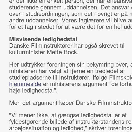
er der ikke en enkelt person, der har eneansva
studerende gennem uddannelsen. Det ansvar e
over i studieordningen, som det i øvrigt er på
andre uddannelser. Vores faglærere vil blive a
for et fag i stedet for at være det for en hel u
Misvisende ledighedstal
Danske Filminstruktører har også skrevet til
kulturminister Mette Bock.
Her udtrykker foreningen sin bekymring over, 
ministeren har valgt at fjerne en tredjedel af
studiepladserne til instruktører. Ifølge Filmsko
hjemmeside
er ministerens argument ”de forho
høje ledighedstal”.
Men det argument køber Danske Filminstruktør
”Vi mener ikke, at gængse ledighedstal er et
fyldestgørende billede af instruktørstandens re
arbejdssituation og ledighed,” skriver forening