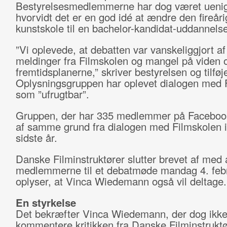
Bestyrelsesmedlemmerne har dog været ueni
hvorvidt det er en god idé at ændre den fireåri
kunstskole til en bachelor-kandidat-uddannelse
”Vi oplevede, at debatten var vanskeliggjort af
meldinger fra Filmskolen og mangel på viden
fremtidsplanerne,” skriver bestyrelsen og tilføje
Oplysningsgruppen har oplevet dialogen med 
som ”ufrugtbar”.
Gruppen, der har 335 medlemmer på Facebook,
af samme grund fra dialogen med Filmskolen 
sidste år.
Danske Filminstruktører slutter brevet af med a
medlemmerne til et debatmøde mandag 4. feb
oplyser, at Vinca Wiedemann også vil deltage.
En styrkelse
Det bekræfter Vinca Wiedemann, der dog ikke
kommentere kritikken fra Danske Filminstruktø