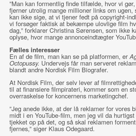
”Man kan formentlig finde tilfælde, hvor vi gør,
fjerner utrolig mange millioner links om ugen,
kan ikke sige, at vi tjener fedt på copyright-ind
vi forsøger faktisk at bekæmpe ulovlige film h
dag,” forklarer Christina Sørensen, som ikke k
oplyse, hvor mange annonceindtægter YouTub
Fælles interesser
En af de film, man kan se på platformen, er
Ag
Octopussy.
Undervejs får man serveret reklam
blandt andre Nordisk Film Biografer.
At Nordisk Film, der selv lever af filmrettighe
til at finansiere filmpirateri, kommer som en st
overraskelse for koncernens marketingchef.
”Jeg anede ikke, at der lå reklamer for vores b
midt i en YouTube-film, men jeg vil da hurtigst
tjekket op på det, og så skal reklamen forment
fjernes,” siger Klaus Odegaard.