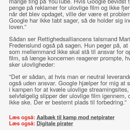
mange ting på YouTube. Hvis Google bevidst t
penge på reklamer for ulovlige film og ikke fj
når det blev opdaget, ville der være et probl
Google har ikke tabt sager, så de holder sig in
loven.”
Sådan ser Rettighedsalliancens talsmand Mar
Fredenslund også på sagen. Hun peger på, at
som mellemmand ikke skal stå til ansvar for 
film, så længe koncernen reagerer prompte, hv
sker ulovligheder:
”Det er sådan, at hvis man er neutral leverand
også uden ansvar. Google hjælper for mig at s
i kampen for at kvæle ulovlige streamingsites
selvfølgelig slipper der ulovlige film igennem,
ikke ske. Der er bestemt plads til forbedring.”
Læs også:
Aalbæk til kamp mod netpirater
Læs også:
Digitale pirater