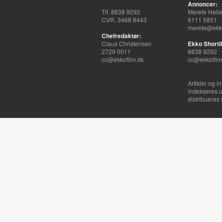
Annoncer:
Tlf. 8838 9292
Merete Hell
CVR. 3468 8443
6111 5851
merete@ekko
Chefredaktør:
Claus Christensen
Ekko Shortli
2729 0011
8838 9292
cc@ekkofilm.dk
cc@ekkofilm
Artikler og i
indekseres u
distribueres