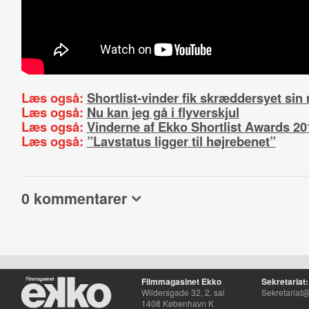
Læs også:
Shortlist-vinder fik skræddersyet sin 
Læs også:
Nu kan jeg gå i flyverskjul
Læs også:
Vinderne af Ekko Shortlist Awards 20
Læs også:
”Lavstatus ligger til højrebenet”
0 kommentarer
Filmmagasinet Ekko
Sekretariat:
Wildersgade 32, 2. sal
Sekretariat@
1408 København K