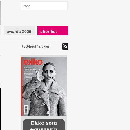
awards 2025
shortlist
RSS-feed / artikler
f