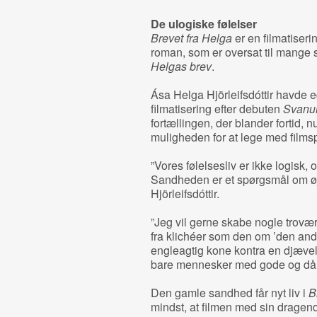
De ulogiske følelser
Brevet fra Helga
er en filmatiser
roman, som er oversat til mange
Helgas brev
.
Ása Helga Hjörleifsdóttir havde e
filmatisering efter debuten
Svanur
fortællingen, der blander fortid, n
muligheden for at lege med films
”Vores følelsesliv er ikke logisk, 
Sandheden er et spørgsmål om øj
Hjörleifsdóttir.
”Jeg vil gerne skabe nogle trovæ
fra klichéer som den om ’den anden
engleagtig kone kontra en djævelsk 
bare mennesker med gode og dårli
Den gamle sandhed får nyt liv i
B
mindst, at filmen med sin dragend