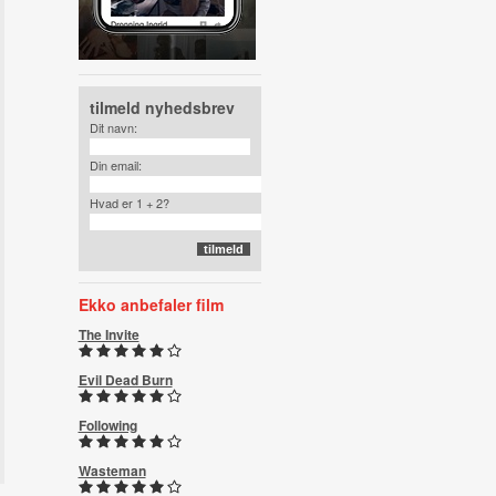
tilmeld nyhedsbrev
Dit navn:
Din email:
Hvad er 1 + 2?
Ekko anbefaler film
The Invite
Evil Dead Burn
Following
Wasteman