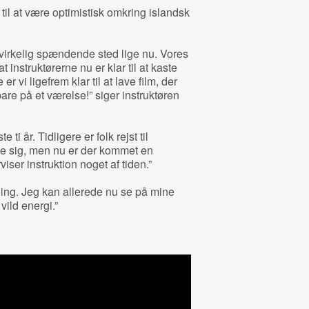
til at være optimistisk omkring islandsk
 virkelig spændende sted lige nu. Vores
at instruktørerne nu er klar til at kaste
r vi ligefrem klar til at lave film, der
bare på et værelse!” siger instruktøren
ti år. Tidligere er folk rejst til
e sig, men nu er der kommet en
iser instruktion noget af tiden.”
ning. Jeg kan allerede nu se på mine
vild energi.”