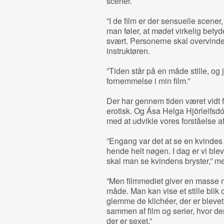
scener.
”I de film er der sensuelle scener
man føler, at mødet virkelig betyde
svært. Personerne skal overvinde 
instruktøren.
”Tiden står på en måde stille, og
fornemmelse i min film.”
Der har gennem tiden været vidt f
erotisk. Og Ása Helga Hjörleifsdótti
med at udvikle vores forståelse af
”Engang var det at se en kvinde
hende helt nøgen. I dag er vi bleve
skal man se kvindens bryster,” me
”Men filmmediet giver en masse m
måde. Man kan vise et stille blik o
glemme de klichéer, der er blevet
sammen af film og serier, hvor de
der er sexet.”