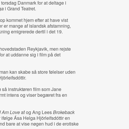
 torsdag Danmark for at deltage i
lga
i Grand Teatret.
op kommet hjem efter at have vist
er er mange af islandsk afstamning,
kning emigrerede dertil i det 19.
i hovedstaden Reykjavik, men rejste
 for at uddanne sig i film på det
di man kan skabe så store følelser uden
örleifsdóttir.
a
så instruktøren film som Jane
rmt intens og viser begæret fra en
I Am Love
af og Ang Lees
Brokeback
er ifølge Ása Helga Hjörleifsdóttir en
nd bare at vise nøgen hud i de erotiske