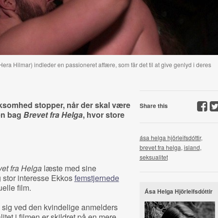
era Hilmar) indleder en passioneret affære, som får det til at give genlyd i deres
rksomhed stopper, når der skal være
Share this
ren bag
Brevet fra Helga
, hvor store
ása helga hjörleifsdóttir
,
brevet fra helga
,
island
,
seksualitet
et fra Helga
læste med sine
stor interesse Ekkos
femstjernede
elle film.
Ása Helga Hjörleifsdóttir
e sig ved den kvindelige anmelders
itet i filmen er skildret på en mere