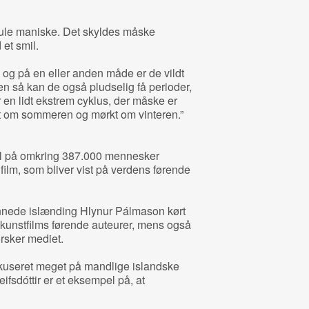
ule maniske. Det skyldes måske
 et smil.
og på en eller anden måde er de vildt
men så kan de også pludselig få perioder,
r en lidt ekstrem cyklus, der måske er
yst om sommeren og mørkt om vinteren.”
tal på omkring 387.000 mennesker
film, som bliver vist på verdens førende
nede islænding Hlynur Pálmason kørt
k kunstfilms førende auteurer, mens også
rsker mediet.
okuseret meget på mandlige islandske
ifsdóttir er et eksempel på, at