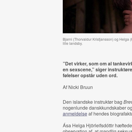
Bjarni (
Thorvaldur Kristjansson) og Helga (H
lille landsby.
”Det virker, som om al tankevi
en sexscene,” siger instruktø
følelser opstår uden ord.
Af Nicki Bruun
Den islandske instruktør bag
Brev
nogenlunde danskkundskaber og 
anmeldelse
af hendes biografaktu
Ása Helga Hjörleifsdóttir hæfted
observation af, at mandlig seksual