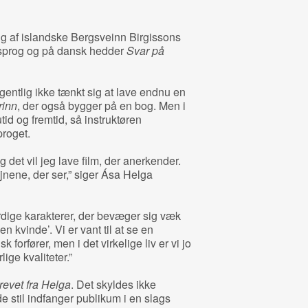
ing af islandske Bergsveinn Birgissons
 sprog og på dansk hedder
Svar på
gentlig ikke tænkt sig at lave endnu en
inn
, der også bygger på en bog. Men i
utid og fremtid, så instruktøren
proget.
og det vil jeg lave film, der anerkender.
nene, der ser,” siger Ása Helga
rdige karakterer, der bevæger sig væk
 kvinde’. Vi er vant til at se en
forfører, men i det virkelige liv er vi jo
ge kvaliteter.”
revet fra Helga
. Det skyldes ikke
e stil indfanger publikum i en slags