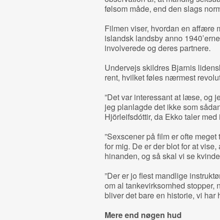
følsom måde, end den slags norm
Filmen viser, hvordan en affære m
islandsk landsby anno 1940’erne 
involverede og deres partnere.
Undervejs skildres Bjarnis lide
rent, hvilket føles nærmest revol
”Det var interessant at læse, og 
jeg planlagde det ikke som sådan
Hjörleifsdóttir, da Ekko taler med
”Sexscener på film er ofte meget tr
for mig. De er der blot for at vise,
hinanden, og så skal vi se kvinde
”Der er jo flest mandlige instruktør
om al tankevirksomhed stopper, n
bliver det bare en historie, vi har 
Mere end nøgen hud