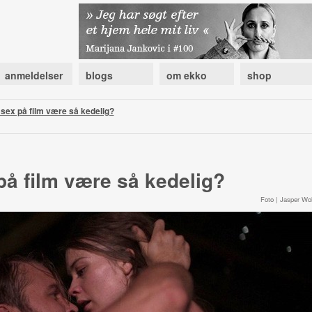
anmeldelser
blogs
om ekko
shop
 sex på film være så kedelig?
på film være så kedelig?
Foto | Jasper Wol