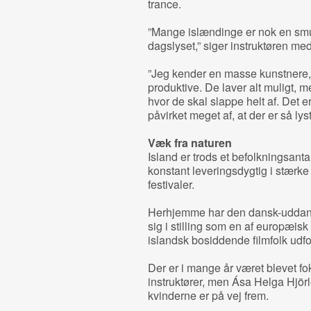
trance.
”Mange islændinge er nok en sm
dagslyset,” siger instruktøren med
”Jeg kender en masse kunstnere, 
produktive. De laver alt muligt, 
hvor de skal slappe helt af. Det e
påvirket meget af, at der er så l
Væk fra naturen
Island er trods et befolkningsan
konstant leveringsdygtig i stærke 
festivaler.
Herhjemme har den dansk-uddan
sig i stilling som en af europæis
islandsk bosiddende filmfolk udfo
Der er i mange år været blevet f
instruktører, men Ása Helga Hjörle
kvinderne er på vej frem.