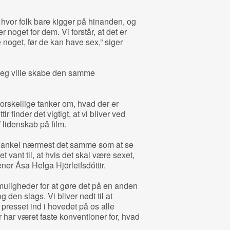
, hvor folk bare kigger på hinanden, og
r noget for dem. Vi forstår, at det er
noget, før de kan have sex,” siger
 jeg ville skabe den samme
orskellige tanker om, hvad der er
r finder det vigtigt, at vi bliver ved
 lidenskab på film.
s ankel nærmest det samme som at se
t vant til, at hvis det skal være sexet,
ner Ása Helga Hjörleifsdóttir.
uligheder for at gøre det på en anden
g den slags. Vi bliver nødt til at
 presset ind i hovedet på os alle
r har været faste konventioner for, hvad