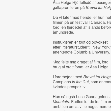
Ása Helga Hjörleifsdóttir besøger
gallapremieren på
Brevet fra He
Da vi taler med hende, er hun net
filmen på en festival i Canada. H
fordi en fjerdedel af Islands befol
århundrede.
Instruktøren er født og opvokset 
efter litteraturstudier til New York
anerkendte Columbia University.
”Jeg følte mig draget af film, for
brug af ord,” fortæller Ása Helga Hj
I forarbejdet med
Brevet fra Helg
Campions
In the Cut
, som er eno
kvindes perspektiv.
Hun så også Luca Guadagninos
Mountain
. Fælles for de tre film 
ambition om at ville noget mere e