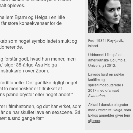
alt opleves.
ellem Bjarni og Helga i en lille
får store konsekvenser for de
nskab som noget symbolladet smukt og
Født 1984 i Reykjavik,
Island.
utionerende.
Uddannet i film på det
jeg forstår godt, hvad hun mener, men
amerikanske Columbia
,” siger 38-årige Ása Helga
University i 2012.
 instruktøren over Zoom.
Lavede først en række
kortfilm og
aditionelle. Det gør ikke rigtigt noget
spillefilmdebuterede i
 at to mennesker er tiltrukket af
2017 med dramaet
ns pæne bryster eller noget andet.”
Svanurinn
.
Aktuel i danske biografer
er i filmhistorien, og det har virket, som
med
Brevet fra Helga
, som
år de har skullet lave en sexscene. Så
Ekkos anmelder giver
fem
hørt tusind gange før.”
stjerner
.