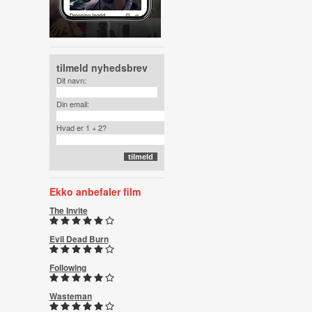
tilmeld nyhedsbrev
Dit navn:
Din email:
Hvad er 1 + 2?
Ekko anbefaler film
The Invite
Evil Dead Burn
Following
Wasteman