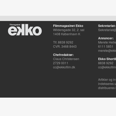
Filmmagasinet Ekko
Sekretariat:
Wildersgade 32, 2. sal
Sekretariat@
1408 København K
Annoncer:
Tlf. 8838 9292
Merete Hell
CVR. 3468 8443
6111 5851
merete@ekko
Chefredaktør:
Claus Christensen
Ekko Shortli
2729 0011
8838 9292
cc@ekkofilm.dk
cc@ekkofilm
Artikler og i
indekseres u
distribueres