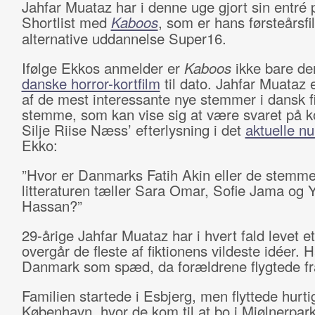
Jahfar Muataz har i denne uge gjort sin entré
Shortlist med
Kaboos
, som er hans førsteårsf
alternative uddannelse Super16.
Ifølge Ekkos anmelder er
Kaboos
ikke bare de
danske horror-kortfilm
til dato. Jahfar Muataz 
af de mest interessante nye stemmer i dansk f
stemme, som kan vise sig at være svaret på k
Silje Riise Næss’ efterlysning i det
aktuelle 
Ekko:
”Hvor er Danmarks Fatih Akin eller de stemme
litteraturen tæller Sara Omar, Sofie Jama og 
Hassan?”
29-årige Jahfar Muataz har i hvert fald levet et
overgår de fleste af fiktionens vildeste idéer. 
Danmark som spæd, da forældrene flygtede fra
Familien startede i Esbjerg, men flyttede hurtigt
København, hvor de kom til at bo i Mjølnerpar