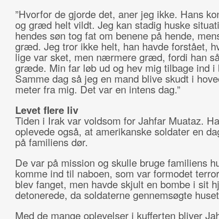
”Hvorfor de gjorde det, aner jeg ikke. Hans k
og græd helt vildt. Jeg kan stadig huske situat
hendes søn tog fat om benene på hende, men
græd. Jeg tror ikke helt, han havde forstået, h
lige var sket, men nærmere græd, fordi han s
græde. Min far løb ud og hev mig tilbage ind i 
Samme dag så jeg en mand blive skudt i hove
meter fra mig. Det var en intens dag.”
Levet flere liv
Tiden i Irak var voldsom for Jahfar Muataz. H
oplevede også, at amerikanske soldater en d
på familiens dør.
De var på mission og skulle bruge familiens hus
komme ind til naboen, som var formodet terror
blev fanget, men havde skjult en bombe i sit 
detonerede, da soldaterne gennemsøgte huset
Med de mange oplevelser i kufferten bliver Ja