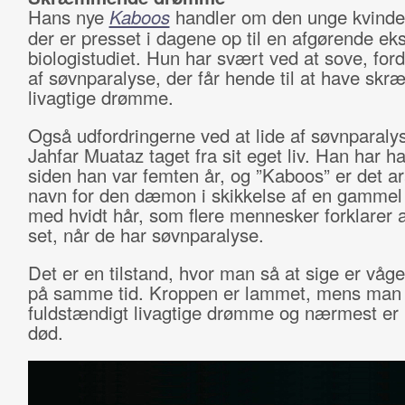
Hans nye
Kaboos
handler om den unge kvind
der er presset i dagene op til en afgørende e
biologistudiet. Hun har svært ved at sove, ford
af søvnparalyse, der får hende til at have s
livagtige drømme.
Også udfordringerne ved at lide af søvnparaly
Jahfar Muataz taget fra sit eget liv. Han har ha
siden han var femten år, og ”Kaboos” er det a
navn for den dæmon i skikkelse af en gammel
med hvidt hår, som flere mennesker forklarer 
set, når de har søvnparalyse.
Det er en tilstand, hvor man så at sige er våg
på samme tid. Kroppen er lammet, mens man
fuldstændigt livagtige drømme og nærmest er
død.