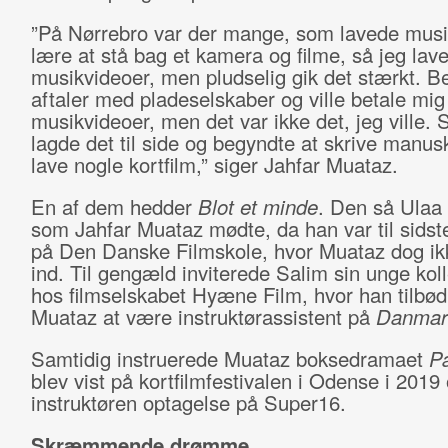
”På Nørrebro var der mange, som lavede musik
lære at stå bag et kamera og filme, så jeg lav
musikvideoer, men pludselig gik det stærkt. Be
aftaler med pladeselskaber og ville betale mig 
musikvideoer, men det var ikke det, jeg ville. 
lagde det til side og begyndte at skrive manusk
lave nogle kortfilm,” siger Jahfar Muataz.
En af dem hedder
Blot et minde
. Den så Ulaa
som Jahfar Muataz mødte, da han var til sidst
på Den Danske Filmskole, hvor Muataz dog i
ind. Til gengæld inviterede Salim sin unge kol
hos filmselskabet Hyæne Film, hvor han tilbød
Muataz at være instruktørassistent på
Danmar
Samtidig instruerede Muataz boksedramaet
Pa
blev vist på kortfilmfestivalen i Odense i 2019
instruktøren optagelse på Super16.
Skræmmende drømme