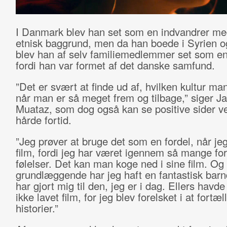
I Danmark blev han set som en indvandrer m
etnisk baggrund, men da han boede i Syrien og
blev han af selv familiemedlemmer set som e
fordi han var formet af det danske samfund.
”Det er svært at finde ud af, hvilken kultur man 
når man er så meget frem og tilbage,” siger Ja
Muataz, som dog også kan se positive sider v
hårde fortid.
”Jeg prøver at bruge det som en fordel, når je
film, fordi jeg har været igennem så mange for
følelser. Det kan man koge ned i sine film. Og
grundlæggende har jeg haft en fantastisk bar
har gjort mig til den, jeg er i dag. Ellers havd
ikke lavet film, for jeg blev forelsket i at fortæl
historier.”