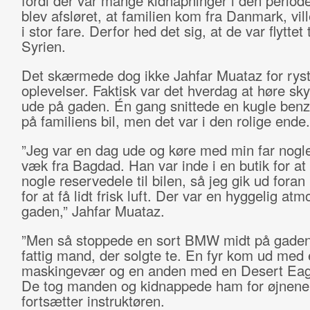
fordi der var mange kidnapninger i den periode
blev afsløret, at familien kom fra Danmark, vil
i stor fare. Derfor hed det sig, at de var flyttet t
Syrien.
Det skærmede dog ikke Jahfar Muataz for rys
oplevelser. Faktisk var det hverdag at høre sky
ude på gaden. Én gang snittede en kugle benz
på familiens bil, men det var i den rolige ende.
”Jeg var en dag ude og køre med min far nogle
væk fra Bagdad. Han var inde i en butik for at
nogle reservedele til bilen, så jeg gik ud foran
for at få lidt frisk luft. Der var en hyggelig at
gaden,” Jahfar Muataz.
”Men så stoppede en sort BMW midt på gaden
fattig mand, der solgte te. En fyr kom ud med
maskingevær og en anden med en Desert Eagl
De tog manden og kidnappede ham for øjnene 
fortsætter instruktøren.