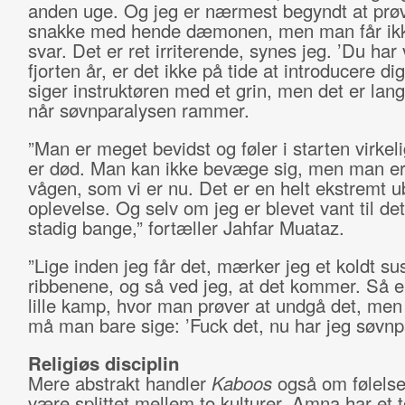
anden uge. Og jeg er nærmest begyndt at prøv
snakke med hende dæmonen, men man får ik
svar. Det er ret irriterende, synes jeg. ’Du har
fjorten år, er det ikke på tide at introducere dig
siger instruktøren med et grin, men det er langt
når søvnparalysen rammer.
”Man er meget bevidst og føler i starten virkel
er død. Man kan ikke bevæge sig, men man er 
vågen, som vi er nu. Det er en helt ekstremt 
oplevelse. Og selv om jeg er blevet vant til det,
stadig bange,” fortæller Jahfar Muataz.
”Lige inden jeg får det, mærker jeg et koldt sus
ribbenene, og så ved jeg, at det kommer. Så e
lille kamp, hvor man prøver at undgå det, men t
må man bare sige: ’Fuck det, nu har jeg søvnpa
Religiøs disciplin
Mere abstrakt handler
Kaboos
også om følelse
være splittet mellem to kulturer. Amna har et 