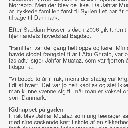
Nørrebro. Men der blev de ikke. Da Jahfar Mua
år, rykkede familien først til Syrien i et par år 
tilbage til Danmark.
Efter Saddam Husseins død i 2006 gik turen til
hjemlandets hovedstad Bagdad.
”Familien var dengang helt oppe og køre. Min
havde siddet fængslet ti år i Abu Ghraib, var b
løsladt,” siger Jahfar Muataz, som var fjorten 
tidspunkt.
”Vi boede to år i Irak, mens der stadig var krig
lidt af hvert. Det var jo helt kaotisk og slet ikke
man kunne vænne sig til, når man er vokset op
som Danmark.”
Kidnappet på gaden
I Irak blev Jahfar Muataz som ung teenager 
med sine søskende kørt i skole af en sikkerhe