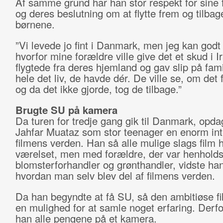
Af samme grund har han stor respekt for sine 
og deres beslutning om at flytte frem og tilba
børnene.
”Vi levede jo fint i Danmark, men jeg kan godt 
hvorfor mine forældre ville give det et skud i I
flygtede fra deres hjemland og gav slip på fam
hele det liv, de havde dér. De ville se, om det
og da det ikke gjorde, tog de tilbage.”
Brugte SU på kamera
Da turen for tredje gang gik til Danmark, opd
Jahfar Muataz som stor teenager en enorm int
filmens verden. Han så alle mulige slags film
værelset, men med forældre, der var henholds
blomsterforhandler og grønthandler, vidste han
hvordan man selv blev del af filmens verden.
Da han begyndte at få SU, så den ambitiøse f
en mulighed for at samle noget erfaring. Derfo
han alle pengene på et kamera.