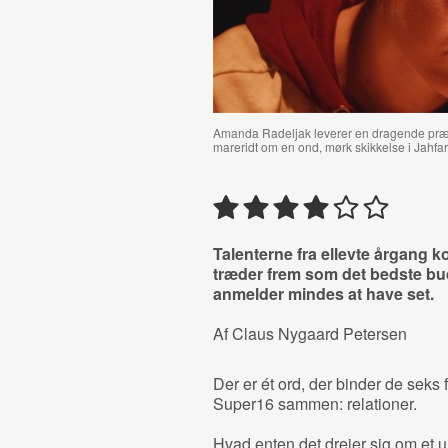
Amanda Radeljak leverer en dragende præs
mareridt om en ond, mørk skikkelse i Jahfa
Talenterne fra ellevte årgang k
træder frem som det bedste bud
anmelder mindes at have set.
Af Claus Nygaard Petersen
Der er ét ord, der binder de seks 
Super16 sammen: relationer.
Hvad enten det drejer sig om et 