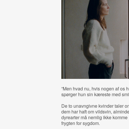
”Men hvad nu, hvis nogen af os ha
spørger hun sin kæreste med smi
De to unavngivne kvinder taler o
dem har haft om vildsvin, almindel
dyrearter må nemlig ikke komme 
frygten for sygdom.