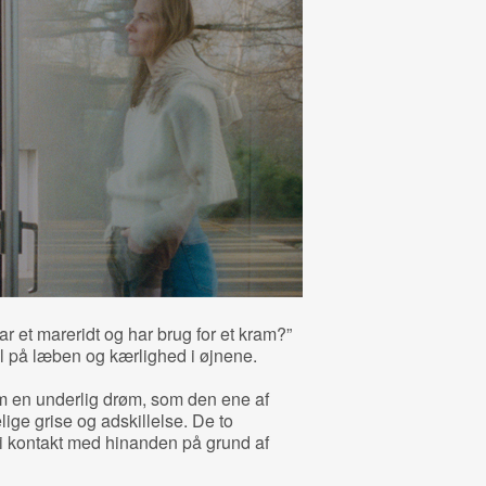
r et mareridt og har brug for et kram?”
l på læben og kærlighed i øjnene.
m en underlig drøm, som den ene af
ige grise og adskillelse. De to
i kontakt med hinanden på grund af