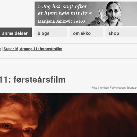
anmeldelser
blogs
om ekko
shop
e
|
Super16, årgang 11: førsteårsfilm
1: førsteårsfilm
Foto | Anthon Falkenstrøm Tougaar