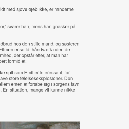
ldt med sjove øjeblikke, er minderne
mor,” svarer han, mens han gnasker på
udbrud hos den stille mand, og søsteren
Filmen er solidt håndværk uden de
hed, der opstår efter, at man har
ert formidlet.
e spil som Emil er interessant, for
have store følelseseksplosioner. Den
llem enten at fortabe sig i sorgens favn
. En situation, mange vil kunne nikke