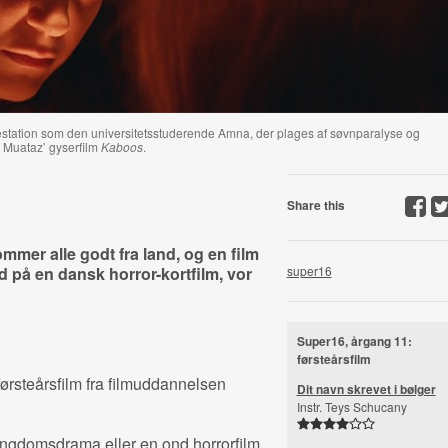
tation som den universitetsstuderende Amna, der plages af søvnparalyse og
r Muataz’ gyserfilm
Kaboos
.
Share this
ommer alle godt fra land, og en film
 på en dansk horror-kortfilm, vor
super16
Super16, årgang 11:
førsteårsfilm
førsteårsfilm fra filmuddannelsen
Dit navn skrevet i bølger
Instr. Teys Schucany
ungdomsdrama eller en ond horrorfilm,