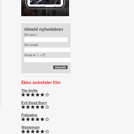
tilmeld nyhedsbrev
Dit navn:
Din email:
Hvad er 1 + 2?
Ekko anbefaler film
The Invite
Evil Dead Burn
Following
Wasteman