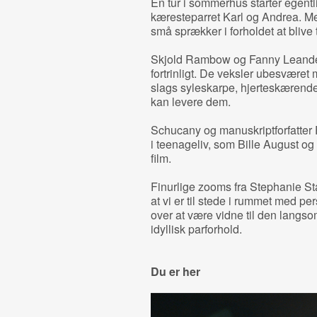
En tur i sommerhus starter egentli
kæresteparret Karl og Andrea. Men
små sprækker i forholdet at blive t
Skjold Rambow og Fanny Leande
fortrinligt. De veksler ubesvær
slags syleskarpe, hjerteskærend
kan levere dem.
Schucany og manuskriptforfatter 
i teenageliv, som Bille August og 
film.
Finurlige zooms fra Stephanie Stå
at vi er til stede i rummet med p
over at være vidne til den langso
idyllisk parforhold.
Du er her