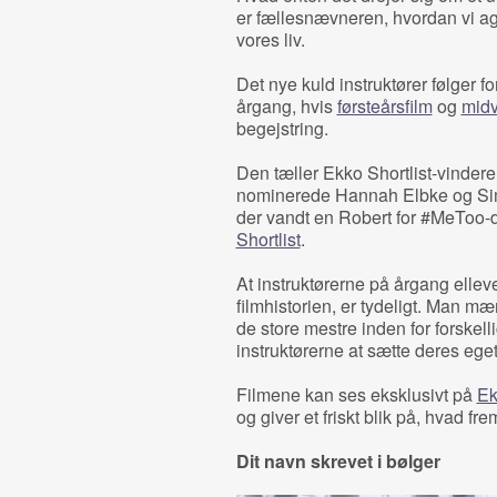
er fællesnævneren, hvordan vi age
vores liv.
Det nye kuld instruktører følger fo
årgang, hvis
førsteårsfilm
og
midv
begejstring.
Den tæller Ekko Shortlist-vinder
nominerede Hannah Elbke og Sim
der vandt en Robert for #MeToo
Shortlist
.
At instruktørerne på årgang elleve
filmhistorien, er tydeligt. Man m
de store mestre inden for forskel
instruktørerne at sætte deres ege
Filmene kan ses eksklusivt på
Ek
og giver et friskt blik på, hvad fr
Dit navn skrevet i bølger