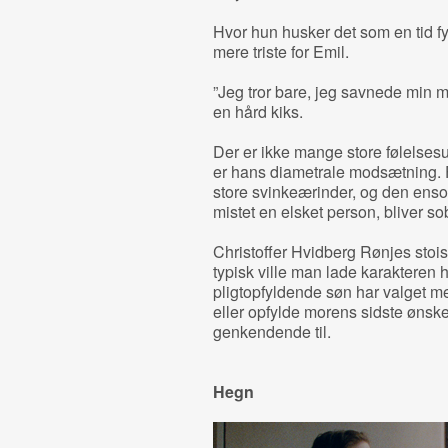
Hvor hun husker det som en tid fy
mere triste for Emil.
”Jeg tror bare, jeg savnede min 
en hård kiks.
Der er ikke mange store følelses
er hans diametrale modsætning. 
store svinkeærinder, og den ensom
mistet en elsket person, bliver sob
Christoffer Hvidberg Rønjes stoisk
typisk ville man lade karakteren 
pligtopfyldende søn har valget me
eller opfylde morens sidste ønske
genkendende til.
Hegn