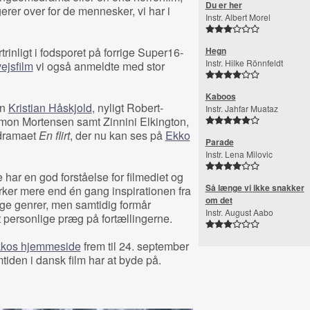
Du er her
rer over for de mennesker, vi har i
Instr. Albert Morel
rtrinligt i fodsporet på forrige Super16-
Hegn
Instr. Hilke Rönnfeldt
ejsfilm
vi også anmeldte med stor
Kaboos
en
Kristian Håskjold
, nyligt Robert-
Instr. Jahfar Muataz
on Mortensen samt Zinnini Elkington,
-dramaet
En flirt
, der nu kan ses på
Ekko
Parade
Instr. Lena Milovic
 har en god forståelse for filmediet og
Så længe vi ikke snakker
ærker mere end én gang inspirationen fra
om det
lige genrer, men samtidig formår
Instr. August Aabo
t personlige præg på fortællingerne.
kos hjemmeside
frem til 24. september
emtiden i dansk film har at byde på.