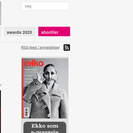
awards 2025
shortlist
RSS-feed / anmeldelser
d