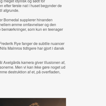
g meget idyllisk og sødt for
 efter første nat i huset begynder de
il afgrunde.
r Bornedal supplerer hinanden
et mellem ømme omfavnelser og den
e bemærkninger, som kun en teenager
Frederik Rye fanger de subtile nuancer
Nils Malmros tidligere har gjort i dansk
l Axelgårds kamera giver illusionen af,
ersonerne. Men vi kan ikke gøre noget ud
mme destruktion af et, på overfladen,