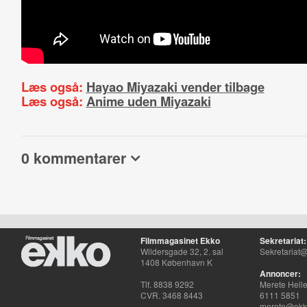
Læs også:
Hayao Miyazaki vender tilbage
Læs også:
Anime uden Miyazaki
0 kommentarer
Filmmagasinet Ekko
Sekretariat:
Wildersgade 32, 2. sal
Sekretariat@
1408 København K
Annoncer:
Tlf. 8838 9292
Merete Hell
CVR. 3468 8443
6111 5851
merete@ekko