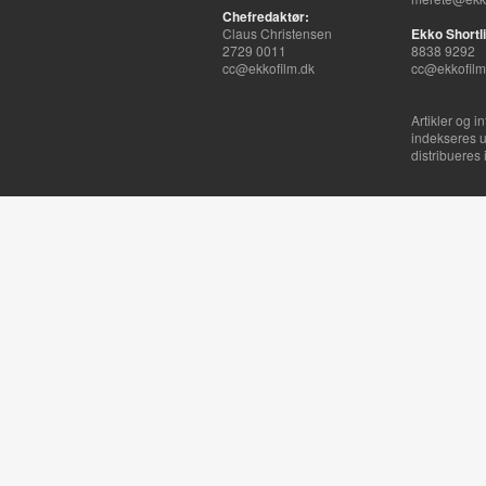
Chefredaktør:
Claus Christensen
Ekko Shortli
2729 0011
8838 9292
cc@ekkofilm.dk
cc@ekkofilm
Artikler og i
indekseres u
distribueres