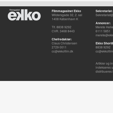
Filmmagasinet Ekko
Sekretariat:
Wildersgade 32, 2. sal
Sekretariat@
1408 København K
Annoncer:
Tlf. 8838 9292
Merete Hell
CVR. 3468 8443
6111 5851
merete@ekko
Chefredaktør:
Claus Christensen
Ekko Shortli
2729 0011
8838 9292
cc@ekkofilm.dk
cc@ekkofilm
Artikler og i
indekseres u
distribueres