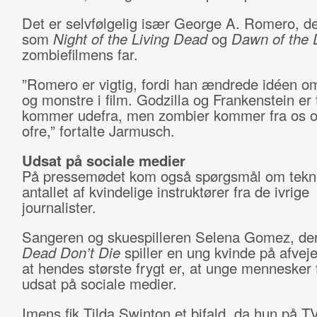
Det er selvfølgelig især George A. Romero, de
som
Night of the Living Dead
og
Dawn of the
zombiefilmens far.
”Romero er vigtig, fordi han ændrede idéen o
og monstre i film. Godzilla og Frankenstein er t
kommer udefra, men zombier kommer fra os og
ofre,” fortalte Jarmusch.
Udsat på sociale medier
På pressemødet kom også spørgsmål om tekno
antallet af kvindelige instruktører fra de ivrige
journalister.
Sangeren og skuespilleren Selena Gomez, de
Dead Don’t Die
spiller en ung kvinde på afveje,
at hendes største frygt er, at unge mennesker f
udsat på sociale medier.
Imens fik Tilda Swinton et bifald, da hun på T