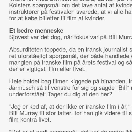
Kolsters spørgsmål om det lave antal af kvinde
instruktører på festivalen svarede, at vi alle ha
for at købe billetter til film af kvinder.
Et bedre menneske
Sjovest var det dog, når fokus var på Bill Murr
Absurditeten toppede, da en iransk journalist st
ret uforståeligt spørgsmål, der både handlede
manglen på iranske film på årets festival og s
der er vigtigst: film eller livet.
Hele holdet bag filmen kiggede på hinanden, in
Jarmusch så til venstre for sig og sagde ”Bill”
underforstået: Tager du dig af den her?
”Jeg er ked af, at der ikke er iranske film i år,”
Bill Murray til stor latter, før han gik videre ti
film kontra livet.
”Det er et godt spørgsmål, det var de andre ik