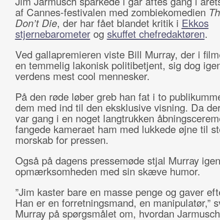
Jim Jarmusch sparkede i går aftes gang i åre
af Cannes-festivalen med zombiekomedien
Th
Don’t Die
, der har fået blandet kritik i
Ekkos
stjernebarometer
og
skuffet chefredaktøren
.
Ved gallapremieren viste Bill Murray, der i film
en temmelig lakonisk politibetjent, sig dog ige
verdens mest cool mennesker.
På den røde løber greb han fat i to publikumm
dem med ind til den eksklusive visning. Da de
var gang i en noget langtrukken åbningscerem
fangede kameraet ham med lukkede øjne til st
morskab for pressen.
Også på dagens pressemøde stjal Murray ige
opmærksomheden med sin skæve humor.
”Jim kaster bare en masse penge og gaver efte
Han er en forretningsmand, en manipulatør,” s
Murray på spørgsmålet om, hvordan Jarmusch