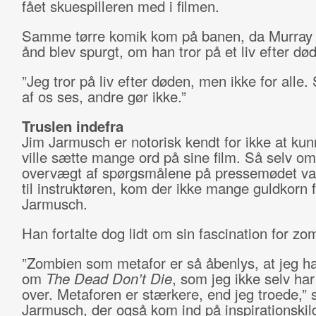
fået skuespilleren med i filmen.
Samme tørre komik kom på banen, da Murray i
ånd blev spurgt, om han tror på et liv efter dø
”Jeg tror på liv efter døden, men ikke for alle.
af os ses, andre gør ikke.”
Truslen indefra
Jim Jarmusch er notorisk kendt for ikke at kun
ville sætte mange ord på sine film. Så selv o
overvægt af spørgsmålene på pressemødet va
til instruktøren, kom der ikke mange guldkorn f
Jarmusch.
Han fortalte dog lidt om sin fascination for zo
”Zombien som metafor er så åbenlys, at jeg ha
om
The Dead Don’t Die
, som jeg ikke selv ha
over. Metaforen er stærkere, end jeg troede,”
Jarmusch, der også kom ind på inspirationskil