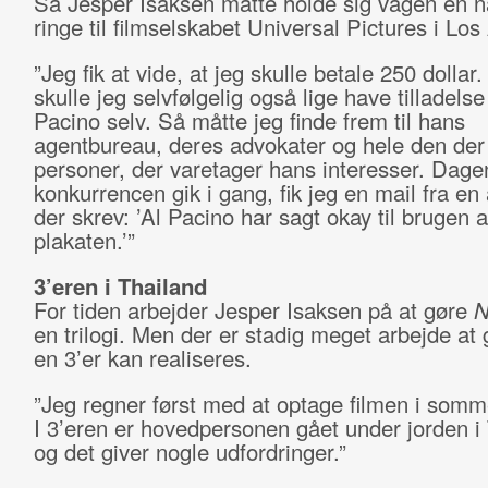
Så Jesper Isaksen måtte holde sig vågen en na
ringe til filmselskabet Universal Pictures i Los
”Jeg fik at vide, at jeg skulle betale 250 dolla
skulle jeg selvfølgelig også lige have tilladelse
Pacino selv. Så måtte jeg finde frem til hans
agentbureau, deres advokater og hele den der
personer, der varetager hans interesser. Dage
konkurrencen gik i gang, fik jeg en mail fra en
der skrev: ’Al Pacino har sagt okay til brugen a
plakaten.’”
3’eren i Thailand
For tiden arbejder Jesper Isaksen på at gøre
N
en trilogi. Men der er stadig meget arbejde at 
en 3’er kan realiseres.
”Jeg regner først med at optage filmen i som
I 3’eren er hovedpersonen gået under jorden i 
og det giver nogle udfordringer.”