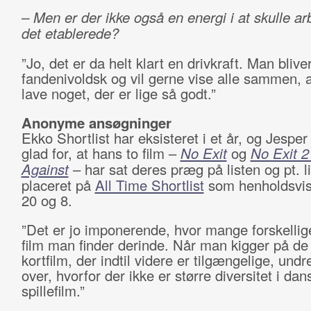
– Men er der ikke også en energi i at skulle a
det etablerede?
”Jo, det er da helt klart en drivkraft. Man bliv
fandenivoldsk og vil gerne vise alle sammen, 
lave noget, der er lige så godt.”
Anonyme ansøgninger
Ekko Shortlist har eksisteret i et år, og Jesper
glad for, at hans to film –
No Exit
og
No Exit 2
Against
– har sat deres præg på listen og pt. li
placeret på
All Time Shortlist
som henholdsvi
20 og 8.
”Det er jo imponerende, hvor mange forskellig
film man finder derinde. Når man kigger på de
kortfilm, der indtil videre er tilgængelige, und
over, hvorfor der ikke er større diversitet i dan
spillefilm.”