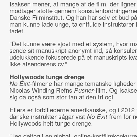
Isaksen mener, at mange af de film, der ligner
modtager støtte gennem konsulentordningerne
Danske Filminstitut. Og han har selv et bud p
man kunne lade unge, talentfulde instruktører
fadet.
”Det kunne være sjovt med et system, hvor m
sende sit manuskript anonymt ind, så konsule
udelukkende fokuserede på et manuskripts kval
ikke afsenderens cv.”
Hollywoods tunge drenge
No Exit
-filmene har mange tematiske lighede
Nicolas Winding Refns
Pusher­
-film. Og Isaks
sig da også som stor fan af den trilogi.
Ellers er forbillederne amerikanske, og i 2012 
danske instruktør sågar vist
No Exit
frem for n
Hollywoods helt tunge drenge.
”Jeg deltog i en global, online-kortfilmkonkurr