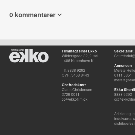
0 kommentarer
Filmmagasinet Ekko
Sekretariat:
Wildersgade 32, 2. sal
Sekretariat@
1408 København K
Annoncer:
Tlf. 8838 9292
Merete Hell
CVR. 3468 8443
6111 5851
merete@ekko
Chefredaktør:
Claus Christensen
Ekko Shortli
2729 0011
8838 9292
cc@ekkofilm.dk
cc@ekkofilm
Artikler og i
indekseres u
distribueres