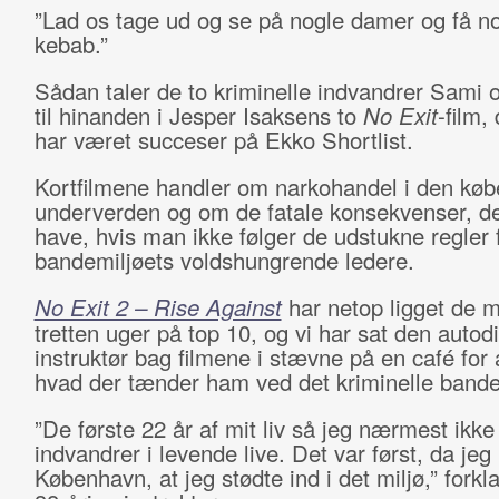
”Lad os tage ud og se på nogle damer og få n
kebab.”
Sådan taler de to kriminelle indvandrer Sami
til hinanden i Jesper Isaksens to
No Exit
-film,
har været succeser på Ekko Shortlist.
Kortfilmene handler om narkohandel i den kø
underverden og om de fatale konsekvenser, d
have, hvis man ikke følger de udstukne regler 
bandemiljøets voldshungrende ledere.
No Exit 2 – Rise Against
har netop ligget de 
tretten uger på top 10, og vi har sat den autod
instruktør bag filmene i stævne på en café for 
hvad der tænder ham ved det kriminelle bande
”De første 22 år af mit liv så jeg nærmest ikke
indvandrer i levende live. Det var først, da jeg 
København, at jeg stødte ind i det miljø,” forkl