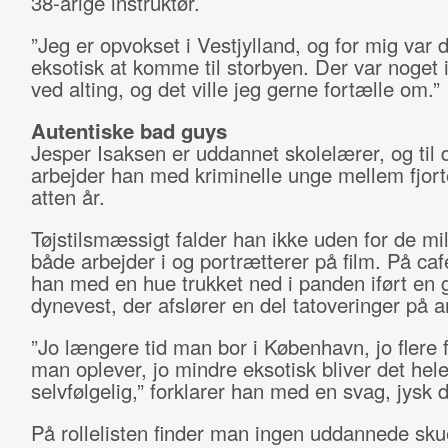
38-årige instruktør.
”Jeg er opvokset i Vestjylland, og for mig var 
eksotisk at komme til storbyen. Der var noget 
ved alting, og det ville jeg gerne fortælle om.”
Autentiske bad guys
Jesper Isaksen er uddannet skolelærer, og til d
arbejder han med kriminelle unge mellem fjor
atten år.
Tøjstilsmæssigt falder han ikke uden for de mil
både arbejder i og portrætterer på film. På ca
han med en hue trukket ned i panden iført en 
dynevest, der afslører en del tatoveringer på 
”Jo længere tid man bor i København, jo flere 
man oplever, jo mindre eksotisk bliver det hel
selvfølgelig,” forklarer han med en svag, jysk d
På rollelisten finder man ingen uddannede skue