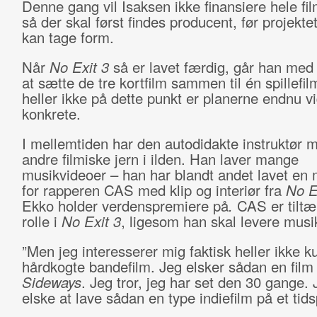
Denne gang vil Isaksen ikke finansiere hele fil
så der skal først findes producent, før projektet
kan tage form.
Når
No Exit 3
så er lavet færdig, går han med
at sætte de tre kortfilm sammen til én spillefi
heller ikke på dette punkt er planerne endnu v
konkrete.
I mellemtiden har den autodidakte instruktør 
andre filmiske jern i ilden. Han laver mange
musikvideoer – han har blandt andet lavet en
for rapperen CAS med klip og interiør fra
No E
Ekko holder verdenspremiere på
.
CAS er tiltæ
rolle i
No Exit 3
, ligesom han skal levere musik 
”Men jeg interesserer mig faktisk heller ikke k
hårdkogte bandefilm. Jeg elsker sådan en fil
Sideways
. Jeg tror, jeg har set den 30 gange. J
elske at lave sådan en type indiefilm på et tids