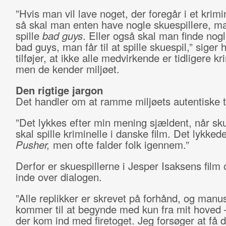
”Hvis man vil lave noget, der foregår i et krimin
så skal man enten have nogle skuespillere, man
spille
bad guys
. Eller også skal man finde nogl
bad guys, man får til at spille skuespil,” siger 
tilføjer, at ikke alle medvirkende er tidligere kr
men de kender miljøet.
Den rigtige jargon
Det handler om at ramme miljøets autentiske 
”Det lykkes efter min mening sjældent, når sku
skal spille kriminelle i danske film. Det lykkede
Pusher,
men ofte falder folk igennem.”
Derfor er skuespillerne i Jesper Isaksens fil
inde over dialogen.
”Alle replikker er skrevet på forhånd, og manus
kommer til at begynde med kun fra mit hoved 
der kom ind med firetoget. Jeg forsøger at få d