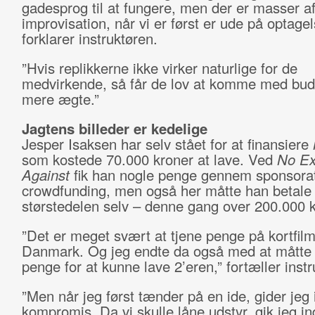
gadesprog til at fungere, men der er masser a
improvisation, når vi er først er ude på optagel
forklarer instruktøren.
”Hvis replikkerne ikke virker naturlige for de
medvirkende, så får de lov at komme med bud,
mere ægte.”
Jagtens billeder er kedelige
Jesper Isaksen har selv stået for at finansiere
som kostede 70.000 kroner at lave. Ved
No Ex
Against
fik han nogle penge gennem sponsora
crowdfunding, men også her måtte han betale 
størstedelen selv – denne gang over 200.000 k
”Det er meget svært at tjene penge på kortfilm
Danmark. Og jeg endte da også med at måtte 
penge for at kunne lave 2’eren,” fortæller instr
”Men når jeg først tænder på en ide, gider jeg
kompromis. Da vi skulle låne udstyr, gik jeg in