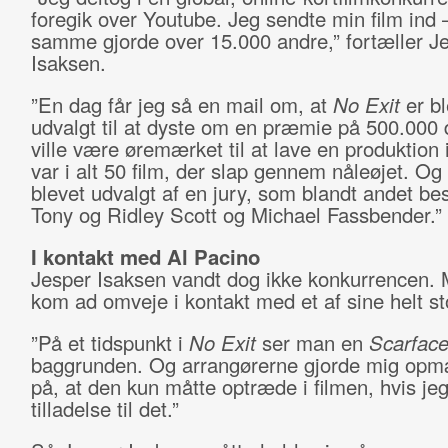
foregik over Youtube. Jeg sendte min film ind 
samme gjorde over 15.000 andre,” fortæller J
Isaksen.
”En dag får jeg så en mail om, at
No Exit
er bl
udvalgt til at dyste om en præmie på 500.000 
ville være øremærket til at lave en produktion
var i alt 50 film, der slap gennem nåleøjet. Og
blevet udvalgt af en jury, som blandt andet be
Tony og Ridley Scott og Michael Fassbender.”
I kontakt med Al Pacino
Jesper Isaksen vandt dog ikke konkurrencen.
kom ad omveje i kontakt med et af sine helt sto
”På et tidspunkt i
No Exit
ser man en
Scarfac
baggrunden. Og arrangørerne gjorde mig op
på, at den kun måtte optræde i filmen, hvis jeg f
tilladelse til det.”