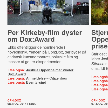
Per Kirkeby-film dyster
Stjer­
om Dox:Award
Oppe
pris
Ekko offentliggør de nominerede i
hovedkonkurrencen på Cph:Dox, der byder på
Står det t
et dansk kunstnerportræt, politiske film og
løber Jo
masser af genre-eksperimenter.
Silence
m
omstridt
Læs også:
Joshua Oppenheimer vinder
Dox:Award
Læs også
Læs også:
Anmeldelse – Citizenfour
Læs også
Læs også:
Eventyrsind
Læs også
Læs også
CPH:DOX
CPH:DOX
08. NOV. 2014 | 18:02
07. NOV. 201