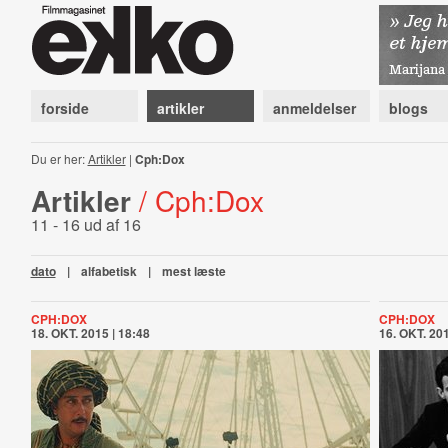
forside
artikler
anmeldelser
blogs
Du er her:
Artikler
|
Cph:Dox
Artikler
/ Cph:Dox
11 - 16 ud af 16
dato
|
alfabetisk
|
mest læste
CPH:DOX
CPH:DOX
18. OKT. 2015 | 18:48
16. OKT. 201