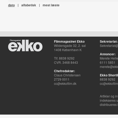
dato
|
alfabetisk
|
mest læste
Filmmagasinet Ekko
Sekretariat:
Wildersgade 32, 2. sal
Sekretariat@
1408 København K
Annoncer:
Tlf. 8838 9292
Merete Hell
CVR. 3468 8443
6111 5851
merete@ekko
Chefredaktør:
Claus Christensen
Ekko Shortli
2729 0011
8838 9292
cc@ekkofilm.dk
cc@ekkofilm
Artikler og i
indekseres u
distribueres