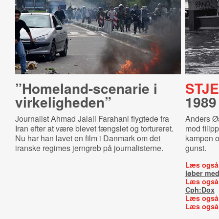
”Ho­meland-​sce­na­rie i
STJ
virkeligheden”
1989
Journalist Ahmad Jalali Farahani flygtede fra
Anders Ø
Iran efter at være blevet fængslet og tortureret.
mod filip
Nu har han lavet en film i Danmark om det
kampen om
iranske regimes jerngreb på journalisterne.
gunst.
Læs også
løber med
Læs også
Cph:Dox
Læs også
Læs også