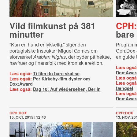
Vild filmkunst på 381
CPH:
minutter
bare 
”Kun en hund er lykkelig,” siger den
Programme
portugisiske instruktør Miguel Gomes om
Cph:Dox – 
storværket
Arabian Nights
, der byder på hekse,
en guide ti
havfruer og finansfolk med kronisk erektion.
Læs også
Dox:Awar
Læs også:
Ti film du bare skal se
Læs også
Læs også:
Per Kirkeby-film dyster om
Læs også
Dox:Award
fængsel
Læs også:
Dag 10: Auf wiedersehen, Berlin
Læs også
Dox:Awar
CPH:DOX
CPH:DOX
15. OKT. 2015 | 12:43
13. NOV. 201