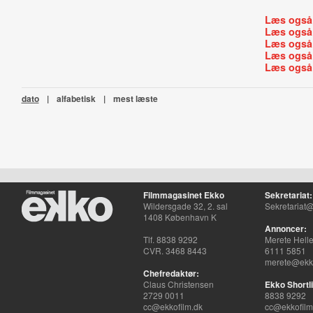
Læs også
Læs også
Læs også
Læs også
Læs også
dato
|
alfabetisk
|
mest læste
Filmmagasinet Ekko
Sekretariat:
Wildersgade 32, 2. sal
Sekretariat@
1408 København K
Annoncer:
Tlf. 8838 9292
Merete Hell
CVR. 3468 8443
6111 5851
merete@ekko
Chefredaktør:
Claus Christensen
Ekko Shortli
2729 0011
8838 9292
cc@ekkofilm.dk
cc@ekkofilm