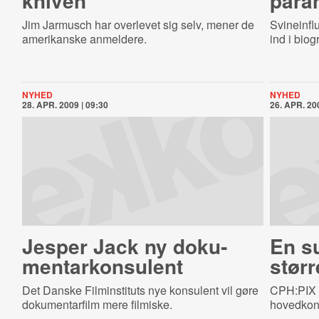
kniven
para
Jim Jarmusch har overlevet sig selv, mener de
Svineinflu
amerikanske anmeldere.
ind i bio
NYHED
NYHED
28. APR. 2009 | 09:30
26. APR. 200
Jesper Jack ny do­ku­
En s
men­tar­kon­su­lent
størr
Det Danske Filminstituts nye konsulent vil gøre
CPH:PIX b
dokumentarfilm mere filmiske.
hovedkonk