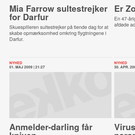
Mia Farrow sultestrejker
Er Zo
for Darfur
En 47-åri
afdøde ad
Skuespilleren sultestrejker på tiende dag for at
skabe opmærksomhed omkring flygtningene i
Darfur.
NYHED
NYHED
01. MAJ 2009 | 21:27
30. APR. 200
An­mel­der-​dar­ling får
Virus