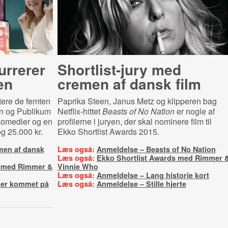
urrerer
Shortlist-jury med
en
cremen af dansk film
tere de femten
Paprika Steen, Janus Metz og klipperen bag
sen og Publikum
Netflix-hittet
Beasts of No Nation
er nogle af
 komedier og en
profilerne i juryen, der skal nominere film til
 25.000 kr.
Ekko Shortlist Awards 2015.
emen af dansk
Læs også:
Anmeldelse – Beasts of No Nation
Læs også:
Ekko Shortlist Awards med Rimmer 
s med Rimmer &
Vinnie Who
Læs også:
Anmeldelse – Lang historie kort
 er kommet på
Læs også:
Anmeldelse – Stille hjerte