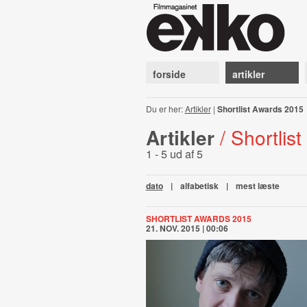
forside
artikler
Du er her:
Artikler
|
Shortlist Awards 2015
Artikler
/ Shortlis
1 - 5 ud af 5
dato
|
alfabetisk
|
mest læste
SHORTLIST AWARDS 2015
21. NOV. 2015 | 00:06