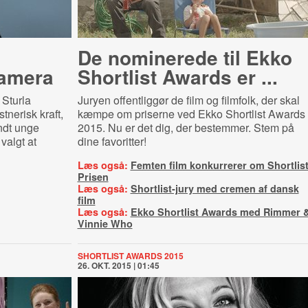
De nominerede til Ekko
amera
Shortlist Awards er ...
 Sturla
Juryen offentliggør de film og filmfolk, der skal
nerisk kraft,
kæmpe om priserne ved Ekko Shortlist Awards
ndt unge
2015. Nu er det dig, der bestemmer. Stem på
valgt at
dine favoritter!
Læs også:
Femten film konkurrerer om Shortlis
Prisen
Læs også:
Shortlist-jury med cremen af dansk
film
Læs også:
Ekko Shortlist Awards med Rimmer 
Vinnie Who
SHORTLIST AWARDS 2015
26. OKT. 2015 | 01:45