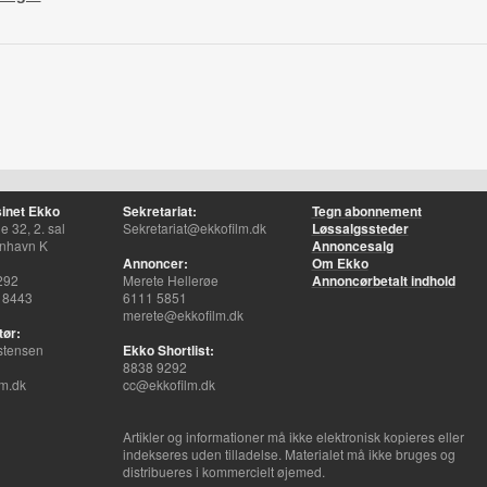
inet Ekko
Sekretariat:
Tegn abonnement
 32, 2. sal
Sekretariat@ekkofilm.dk
Løssalgssteder
nhavn K
Annoncesalg
Annoncer:
Om Ekko
292
Merete Hellerøe
Annoncørbetalt indhold
 8443
6111 5851
merete@ekkofilm.dk
tør:
stensen
Ekko Shortlist:
8838 9292
m.dk
cc@ekkofilm.dk
Artikler og informationer må ikke elektronisk kopieres eller
indekseres uden tilladelse. Materialet må ikke bruges og
distribueres i kommercielt øjemed.