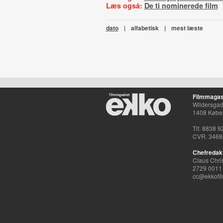
Læs også:
De ti nominerede film
dato
|
alfabetisk
|
mest læste
Filmmagas
Wildersgade
1408 Købe
Tlf. 8838 9
CVR. 3468
Chefredak
Claus Chri
2729 0011
cc@ekkofil