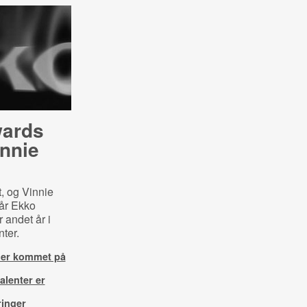
wards
nnie
, og Vinnie
når Ekko
 andet år i
nter.
 er kommet på
alenter er
ringer