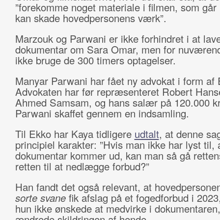
”forekomme noget materiale i filmen, som går 
kan skade hovedpersonens værk”.
Marzouk og Parwani er ikke forhindret i at lav
dokumentar om Sara Omar, men for nuværen
ikke bruge de 300 timers optagelser.
Manyar Parwani har fået ny advokat i form af 
Advokaten har før repræsenteret Robert Hans
Ahmed Samsam, og hans salær på 120.000 kr
Parwani skaffet gennem en indsamling.
Til Ekko har Kaya tidligere
udtalt
, at denne sa
principiel karakter: ”Hvis man ikke har lyst til, 
dokumentar kommer ud, kan man så gå rettens
retten til at nedlægge forbud?”
Han fandt det også relevant, at hovedpersone
sorte svane
fik afslag på et fogedforbud i 2023
hun ikke ønskede at medvirke i dokumentaren
ændrede skildringen af hende.