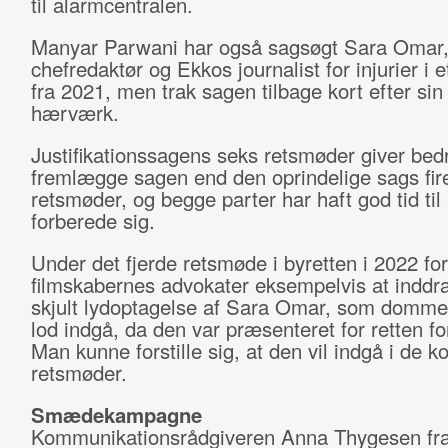
til alarmcentralen.
Manyar Parwani har også sagsøgt Sara Omar
chefredaktør og Ekkos journalist for injurier i 
fra 2021, men trak sagen tilbage kort efter sin
hærværk.
Justifikationssagens seks retsmøder giver bedre 
fremlægge sagen end den oprindelige sags fir
retsmøder, og begge parter har haft god tid til 
forberede sig.
Under det fjerde retsmøde i byretten i 2022 fo
filmskabernes advokater eksempelvis at inddr
skjult lydoptagelse af Sara Omar, som domme
lod indgå, da den var præsenteret for retten fo
Man kunne forstille sig, at den vil indgå i de
retsmøder.
Smædekampagne
Kommunikationsrådgiveren Anna Thygesen fr