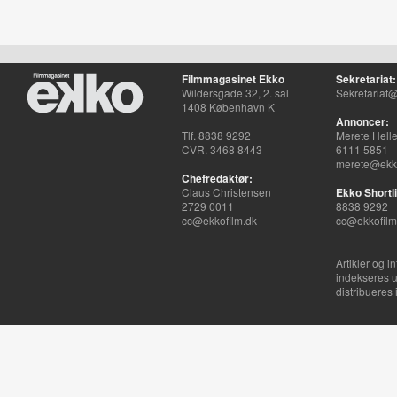
Filmmagasinet Ekko
Sekretariat:
Wildersgade 32, 2. sal
Sekretariat@
1408 København K
Annoncer:
Tlf. 8838 9292
Merete Hell
CVR. 3468 8443
6111 5851
merete@ekko
Chefredaktør:
Claus Christensen
Ekko Shortli
2729 0011
8838 9292
cc@ekkofilm.dk
cc@ekkofilm
Artikler og i
indekseres u
distribueres