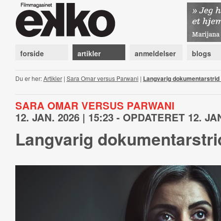
forside
artikler
anmeldelser
blogs
Du er her:
Artikler
|
Sara Omar versus Parwani
|
Langvarig dokumentarstrid 
SARA OMAR VERSUS PARWANI
12. JAN. 2026 | 15:23 - OPDATERET 12. JAN
Langvarig dokumentarstrid