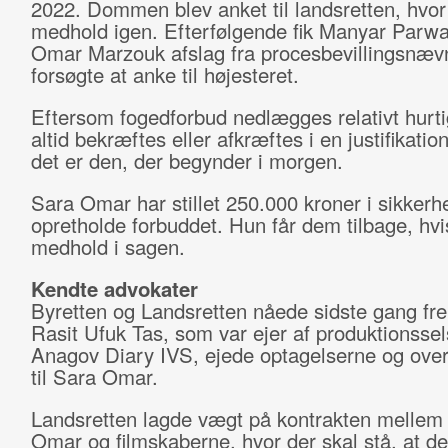
2022. Dommen blev anket til landsretten, hvor
medhold igen. Efterfølgende fik Manyar Parwa
Omar Marzouk afslag fra procesbevillingsnæv
forsøgte at anke til højesteret.
Eftersom fogedforbud nedlægges relativt hurtig
altid bekræftes eller afkræftes i en justifikatio
det er den, der begynder i morgen.
Sara Omar har stillet 250.000 kroner i sikkerhe
opretholde forbuddet. Hun får dem tilbage, hvi
medhold i sagen.
Kendte advokater
Byretten og Landsretten nåede sidste gang frem
Rasit Ufuk Tas, som var ejer af produktionsse
Anagov Diary IVS, ejede optagelserne og ove
til Sara Omar.
Landsretten lagde vægt på kontrakten mellem
Omar og filmskaberne, hvor der skal stå, at der