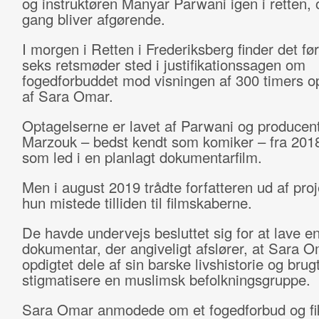
og instruktøren Manyar Parwani igen i retten,
gang bliver afgørende.
I morgen i Retten i Frederiksberg finder det før
seks retsmøder sted i justifikationssagen om
fogedforbuddet mod visningen af 300 timers o
af Sara Omar.
Optagelserne er lavet af Parwani og produce
Marzouk – bedst kendt som komiker – fra 2018
som led i en planlagt dokumentarfilm.
Men i august 2019 trådte forfatteren ud af proje
hun mistede tilliden til filmskaberne.
De havde undervejs besluttet sig for at lave en 
dokumentar, der angiveligt afslører, at Sara O
opdigtet dele af sin barske livshistorie og brugt 
stigmatisere en muslimsk befolkningsgruppe.
Sara Omar anmodede om et fogedforbud og fik