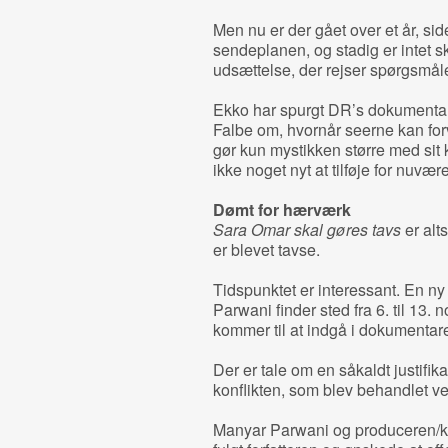
Men nu er der gået over et år, si
sendeplanen, og stadig er intet s
udsættelse, der rejser spørgsmåle
Ekko har spurgt DR’s dokument
Falbe om, hvornår seerne kan fo
gør kun mystikken større med sit k
ikke noget nyt at tilføje for nuvær
Dømt for hærværk
Sara Omar skal gøres tavs
er alt
er blevet tavse.
Tidspunktet er interessant. En 
Parwani finder sted fra 6. til 13. 
kommer til at indgå i dokumentare
Der er tale om en såkaldt justifik
konflikten, som blev behandlet ve
Manyar Parwani og produceren/k