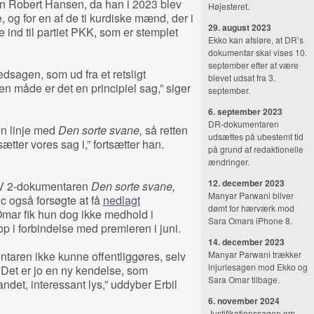
ren Robert Hansen, da han i 2023 blev
Højesteret.
 og for en af de ti kurdiske mænd, der i
29. august 2023
e ind til partiet PKK, som er stemplet
Ekko kan afsløre, at DR’s
dokumentar skal vises 10.
september efter at være
dsagen, som ud fra et retsligt
blevet udsat fra 3.
en måde er det en principiel sag,” siger
september.
6. september 2023
DR-dokumentaren
 en linje med
Den sorte svane,
så retten
udsættes på ubestemt tid
 sætter vores sag i,” fortsætter han.
på grund af redaktionelle
ændringer.
12. december 2023
 TV 2-dokumentaren
Den sorte svane,
Manyar Parwani bliver
 også forsøgte at få
nedlagt
dømt for hærværk mod
mar fik hun dog ikke medhold i
Sara Omars iPhone 8.
op i forbindelse med premieren i juni.
14. december 2023
entaren ikke kunne offentliggøres, selv
Manyar Parwani trækker
injuriesagen mod Ekko og
Det er jo en ny kendelse, som
Sara Omar tilbage.
andet, interessant lys,” uddyber Erbil
6. november 2024
Justifikationssagen om