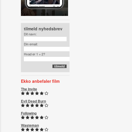
tilmeld nyhedsbrev
Dit navn:
Din email:
Hvad er 1 + 2?
Ekko anbefaler film
The Invite
Evil Dead Burn
Following
Wasteman