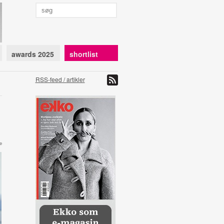
awards 2025
shortlist
RSS-feed / artikler
e