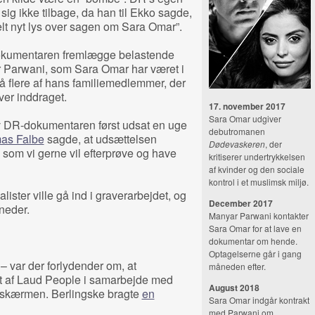
ig ikke tilbage, da han til Ekko sagde,
elt nyt lys over sagen om Sara Omar”.
dokumentaren fremlægge belastende
r Parwani, som Sara Omar har været i
å flere af hans familiemedlemmer, der
iver inddraget.
17. november 2017
Sara Omar udgiver
ev DR-dokumentaren først udsat en uge
debutromanen
as Falbe
sagde, at udsættelsen
Dødevaskeren
, der
t, som vi gerne vil efterprøve og have
kritiserer undertrykkelsen
af kvinder og den sociale
kontrol i et muslimsk miljø.
alister ville gå ind i graverarbejdet, og
December 2017
neder.
Manyar Parwani kontakter
Sara Omar for at lave en
dokumentar om hende.
Optagelserne går i gang
 – var der forlydender om, at
måneden efter.
t af Laud People i samarbejde med
August 2018
il skærmen. Berlingske bragte
en
Sara Omar indgår kontrakt
med Parwani om