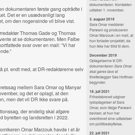
dokumentaren. Kontakten
den dokumentaren første gang optrådte i
udløber 1. november.
ket. Det er en usædvanligt lang
3. august 2019
t, om den nogensinde vil blive vist.
Sara Omar meddeler
Parwani og produceren
arredaktør Thomas Gade og Thomas
Omar Marzouk i en mail, at
rvente at se dokumentaren. Men Falbe
hun forlader projektet, da
ortfattede svar over en mail: ”Vi har
hun ikke har tillid til dem.
ende.”
December 2019
Optagelserne til DR-
dokumentaren
Sara Omar
så pt. endt med, at DR-redaktørerne selv
skal gøres tavs
af
tilrettelægger Søs Hoffman
begynder.
ny retssag mellem Sara Omar og Manyar
18. juli 2021
november, og det er oplagt, at den
Frihedsbrevet udgiver
n, men det vil DR ikke svare på.
lydoptagelser af Sara
Omar, som ifølge Parwani
ationssag, der endelig skal afgøre
beviser, at hun har
d byretten og landsretten i 2022.
overdrevet sine udtalelser
om politibeskyttelse.
omikeren Omar Marzouk havde i et år
22. juli 2021