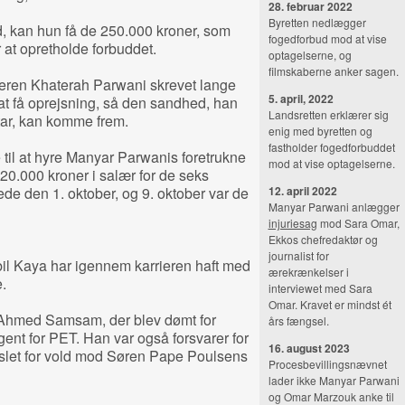
28. februar 2022
Byretten nedlægger
, kan hun få de 250.000 kroner, som
fogedforbud mod at vise
 at opretholde forbuddet.
optagelserne, og
filmskaberne anker sagen.
eren Khaterah Parwani skrevet lange
5. april, 2022
t få oprejsning, så den sandhed, han
Landsretten erklærer sig
tar, kan komme frem.
enig med byretten og
fastholder fogedforbuddet
til at hyre Manyar Parwanis foretrukne
mod at vise optagelserne.
20.000 kroner i salær for de seks
e den 1. oktober, og 9. oktober var de
12. april 2022
Manyar Parwani anlægger
injuriesag
mod Sara Omar,
Ekkos chefredaktør og
journalist for
il Kaya har igennem karrieren haft med
ærekrænkelser i
.
interviewet med Sara
Omar. Kravet er mindst ét
r Ahmed Samsam, der blev dømt for
års fængsel.
ent for PET. Han var også forsvarer for
16. august 2023
slet for vold mod Søren Pape Poulsens
Procesbevillingsnævnet
lader ikke Manyar Parwani
og Omar Marzouk anke til