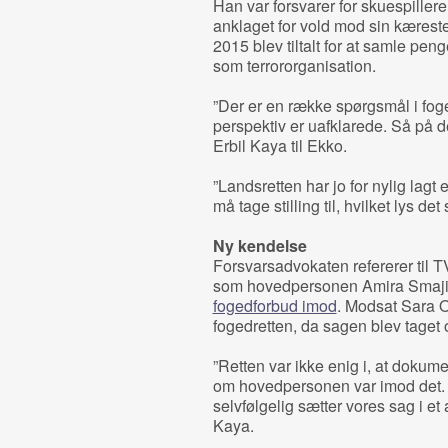
Han var forsvarer for skuespille
anklaget for vold mod sin kæreste,
2015 blev tiltalt for at samle peng
som terrororganisation.
”Der er en række spørgsmål i foge
perspektiv er uafklarede. Så på d
Erbil Kaya til Ekko.
”Landsretten har jo for nylig lagt
må tage stilling til, hvilket lys det
Ny kendelse
Forsvarsadvokaten refererer til
som hovedpersonen Amira Smajic
fogedforbud imod
. Modsat Sara O
fogedretten, da sagen blev taget 
”Retten var ikke enig i, at dokum
om hovedpersonen var imod det. 
selvfølgelig sætter vores sag i et 
Kaya.