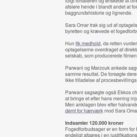
fulgt forfatteren og ønskede at of
afsløre hende i blandt andet at for
baggrundshistorie og lignende.
Sara Omar trak sig ud af optagelse
byretten og krævede et fogedforb
Hun
fik medhold
, da retten vurde
optagelserne overdraget af direkt
selskab, som producerede filmen
Parwani og Marzouk ankede sagen 
samme resultat. De forsøgte dereft
ikke tilladelse af procesbevillin
Parwani sagsøgte også Ekkos chef
at bringe et efter hans mening in
Men anklagen blev efter halvand
dømt for hærværk
mod Sara Omars
Indsamler 120.000 kroner
Fogedforbudsager er en form for hu
endeligt afgøres i en justifikations