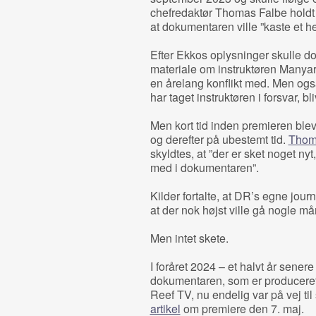
chefredaktør Thomas Falbe holdt s
at dokumentaren ville ”kaste et h
Efter Ekkos oplysninger skulle 
materiale om instruktøren Manya
en årelang konflikt med. Men ogs
har taget instruktøren i forsvar, bl
Men kort tid inden premieren bl
og derefter på ubestemt tid.
Thom
skyldtes, at ”der er sket noget ny
med i dokumentaren”.
Kilder fortalte, at DR’s egne journ
at der nok højst ville gå nogle må
Men intet skete.
I foråret 2024 – et halvt år senere
dokumentaren, som er producere
Reef TV, nu endelig var på vej t
artikel
om premiere den 7. maj.