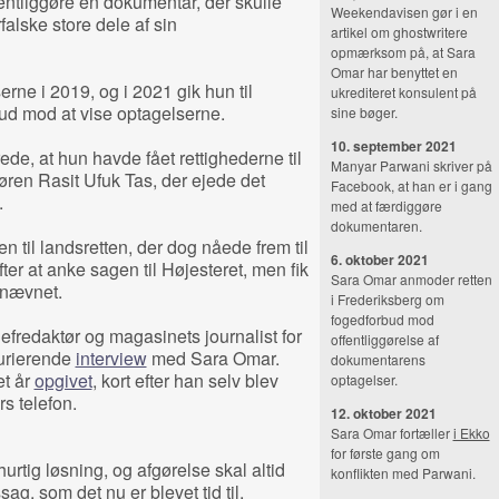
fentliggøre en dokumentar, der skulle
Weekendavisen gør i en
falske store dele af sin
artikel om ghostwritere
opmærksom på, at Sara
Omar har benyttet en
rne i 2019, og i 2021 gik hun til
ukrediteret konsulent på
ud mod at vise optagelserne.
sine bøger.
10. september 2021
rede, at hun havde fået rettighederne til
Manyar Parwani skriver på
øren Rasit Ufuk Tas, der ejede det
Facebook, at han er i gang
.
med at færdiggøre
dokumentaren.
til landsretten, der dog nåede frem til
6. oktober 2021
er at anke sagen til Højesteret, men fik
Sara Omar anmoder retten
gsnævnet.
i Frederiksberg om
fogedforbud mod
redaktør og magasinets journalist for
offentliggørelse af
jurierende
interview
med Sara Omar.
dokumentarens
et år
opgivet
, kort efter han selv blev
optagelser.
 telefon.
12. oktober 2021
Sara Omar fortæller
i Ekko
for første gang om
rtig løsning, og afgørelse skal altid
konflikten med Parwani.
sag, som det nu er blevet tid til.