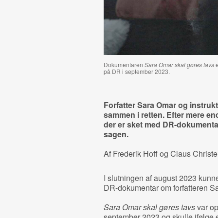
Dokumentaren
Sara Omar skal gøres tavs
e
på DR i september 2023.
Forfatter Sara Omar og i
nstruk
sammen i retten. Efter mere end
der er sket med DR-dokumentar
sagen.
Af Frederik Hoff og Claus Christ
I slutningen af august 2023 kunn
DR-dokumentar om forfatteren Sa
Sara Omar skal gøres tavs
var op
september 2023 og skulle ifølge