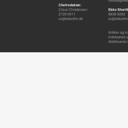
merete@ekko
Chefredaktør:
Claus Christensen
Ekko Shortli
2729 0011
8838 9292
cc@ekkofilm.dk
cc@ekkofilm
Artikler og i
indekseres u
distribueres