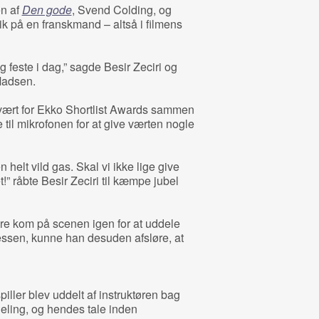
en af
Den gode
, Svend Colding, og
ik på en franskmand – altså i filmens
ig feste i dag,” sagde Besir Zeciri og
Madsen.
 vært for Ekko Shortlist Awards sammen
 til mikrofonen for at give værten nogle
helt vild gas. Skal vi ikke lige give
” råbte Besir Zeciri til kæmpe jubel
re kom på scenen igen for at uddele
sen, kunne han desuden afsløre, at
iller blev uddelt af instruktøren bag
ieling, og hendes tale inden