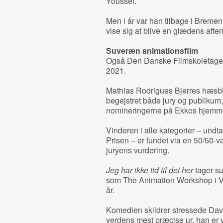
Youssef.
Men i år var han tilbage i Bremen
vise sig at blive en glædens aften 
Suveræn animationsfilm
Også Den Danske Filmskoletager 
2021.
Mathias Rodrigues Bjerres hæs
begejstret både jury og publikum,
nomineringerne på Ekkos hjemm
Vinderen i alle kategorier – undt
Prisen – er fundet via en 50/50-
juryens vurdering.
Jeg har ikke tid til det her
tager su
som The Animation Workshop i Vibo
år.
Komedien skildrer stressede Davi
verdens mest præcise ur, han er v