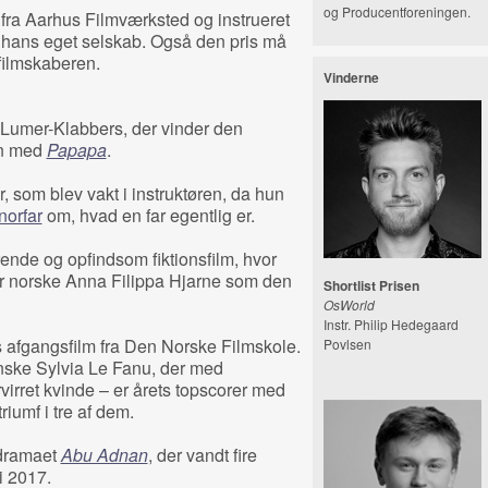
og Producentforeningen.
 fra Aarhus Filmværksted og instrueret
i hans eget selskab. Også den pris må
filmskaberen.
Vinderne
Lumer-Klabbers, der vinder den
ion med
Papapa
.
 som blev vakt i instruktøren, da hun
norfar
om, hvad en far egentlig er.
ørende og opfindsom fiktionsfilm, hvor
for norske Anna Filippa Hjarne som den
Shortlist Prisen
OsWorld
Instr. Philip Hedegaard
s afgangsfilm fra Den Norske Filmskole.
Povlsen
ske Sylvia Le Fanu, der med
irret kvinde – er årets topscorer med
riumf i tre af dem.
edramaet
Abu Adnan
, der vandt fire
i 2017.