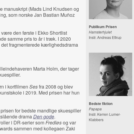
ste manuskript (Mads Lind Knudsen og
ering, som norske Jan Bastian Muñoz
Publikum Prisen
t være den første i Ekko Shortlist
Hamsterhjulet
Instr. Andreas Ettrup
inde samme pris to år i træk. I 2020
r i det fragmenterede kærlighedsdrama
rolleindehaveren Marta Holm, der tager
kuespiller.
n i kortfilmen
Ses
fra 2008 og blev
nstskole i 2019. Med prisen har hun
Bedste fiktion
Papapa
 prisen for bedste mandlige skuespiller
Instr. Kerren Lumer-
dtslående drama
Den gode
.
Klabbers
roller i DR-serier som
Fredløs
og var
st Awards sammen med kollegaen Zaki