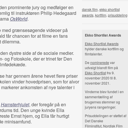
 den prominente jury og medfølger en
dansk film
,
ekko shortlist
mlig til instruktøren Philip Hedegaard
awards
,
kortfilm
,
prisuddeling
drama
OsWorld
.
lde med grænsesøgende videoer på
 får chancen for at filme en fans
Ekko Shortlist Awards
rt dilemma.
Ekko Shortlist Awards
hylder danske kortfilm og
 den dystre side af de sociale medier.
filmtalenter.
 og Fotoskole, der er trinet før Den
De
nominerede
var
filmfødekæde.
udvalgt blandt film på
Ekko Shortlist
fra 9.
 har gennem årene hevet flere priser
november 2020 til 8.
skolen vinder hovedprisen, som for alvor
november 2021.
markerer ankomsten af nye talenter i
Vinderne blev fundet i en
sammentælling af
brugernes stemmer og
n
Hamsterhjulet
, der foregår på en
juryens rangeringer.
rdums tid. Den unge kvinde Ella
ste Ernst hjem, og Ella får hurtigt
Prisuddelingen er støttet af
ide minisamfund.
Det Danske
Filminstitut,
Nordisk Film