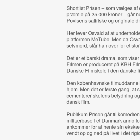
Shortlist Prisen – som vælges af
præmie på 25.000 kroner – går ne
Povlsens satiriske og originale 
Her lever Osvald af at underho
platformen MeTube. Men da Osvald
selvmord, står han over for et sto
Det er et barskt drama, som viser
Filmen er produceret på KBH Film-
Danske Filmskole i den danske 
Den københavnske filmuddannelse
hjem. Men det er første gang, at 
cementerer skolens betydning og 
dansk film.
Publikum Prisen går til komedie
militærbase i et Danmark anno fo
ankommer for at hente sin ekskære
vendt op og ned på livet i det rig