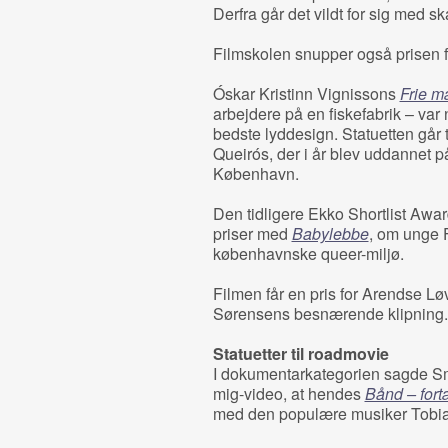
Derfra går det vildt for sig med s
Filmskolen snupper også prisen f
Óskar Kristinn Vignissons
Frie 
arbejdere på en fiskefabrik – var n
bedste lyddesign. Statuetten går 
Queirós, der i år blev uddannet 
København.
Den tidligere Ekko Shortlist Awards
priser med
Babylebbe
, om unge 
københavnske queer-miljø.
Filmen får en pris for Arendse L
Sørensens besnærende klipning.
Statuetter til roadmovie
I dokumentarkategorien sagde Smi
mig-video, at hendes
Bånd – fortæ
med den populære musiker Tob