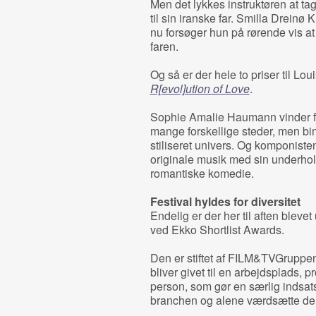
Men det lykkes instruktøren at ta
til sin iranske far. Smilla Drein
nu forsøger hun på rørende vis at 
faren.
Og så er der hele to priser til Lo
R[evol]ution of Love
.
Sophie Amalie Haumann vinder fo
mange forskellige steder, men bi
stiliseret univers. Og komponiste
originale musik med sin underhol
romantiske komedie.
Festival hyldes for diversitet
Endelig er der her til aften bleve
ved Ekko Shortlist Awards.
Den er stiftet af FILM&TVGruppe
bliver givet til en arbejdsplads, 
person, som gør en særlig indsats
branchen og alene værdsætte dem 