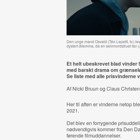
Den unge mand Osvald (Téo Lepetit, tv.) lev
dystert dilemma, da en selvmordstruet fan (
Et helt ubeskrevet blad vinder 
med barskt drama om grænseløs
Se liste med alle prisvinderne
Af Nicki Bruun og Claus Christe
Her til aften er vinderne netop b
2021.
Det blev en forrygende prisuddeli
nødvendigvis kommer fra Den Da
førende filmuddannelser.