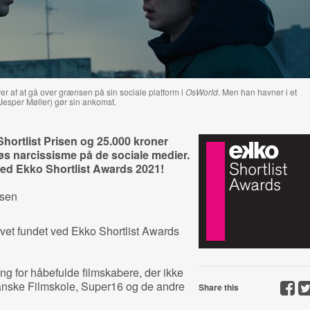
er af at gå over grænsen på sin sociale platform i
OsWorld
. Men han havner i et
Jesper Møller) gør sin ankomst.
Shortlist Prisen og 25.000 kroner
 narcissisme på de sociale medier.
 ved Ekko Shortlist Awards 2021!
nsen
levet fundet ved Ekko Shortlist Awards
ng for håbefulde filmskabere, der ikke
nske Filmskole, Super16 og de andre
Share this