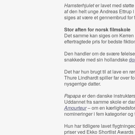
Hamsterhjulet
er lavet med støtte
af den helt unge Andreas Ettrup 
siges at være et gennembrud for 
Stor aften for norsk filmskole
Det samme kan siges om Kerren 
eftertragtede pris for bedste fikt
Den handler om de svære følelser,
snakkede med sin hollandske
do
Det har hun brugt til at lave en r
Thure Lindhardt spiller far over 
nysgerrige datter.
Papapa
er den danske instruktør
Uddannet fra samme skole er dan
Amourteur
– om en kærlighedsforv
nomineringer i fem kategorier og t
Hun har tidligere lavet flygtning
priser ved Ekko Shortlist Awards 