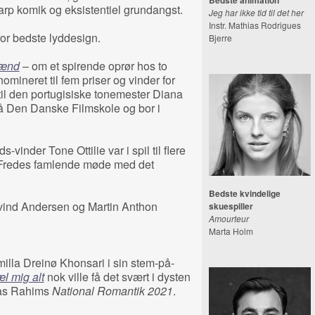
Bedste animation
karp komik og eksistentiel grundangst.
Jeg har ikke tid til det her
Instr. Mathias Rodrigues
or bedste lyddesign.
Bjerre
mænd
– om et spirende oprør hos to
omineret til fem priser og vinder for
til den portugisiske tonemester Diana
på Den Danske Filmskole og bor i
-vinder Tone Ottilie var i spil til flere
Fredes famlende møde med det
Bedste kvindelige
øvind Andersen og Martin Anthon
skuespiller
Amourteur
Marta Holm
lla Dreinø Khonsari i sin stem-på-
l mig alt
nok ville få det svært i dysten
ias Rahims
National Romantik 2021
.