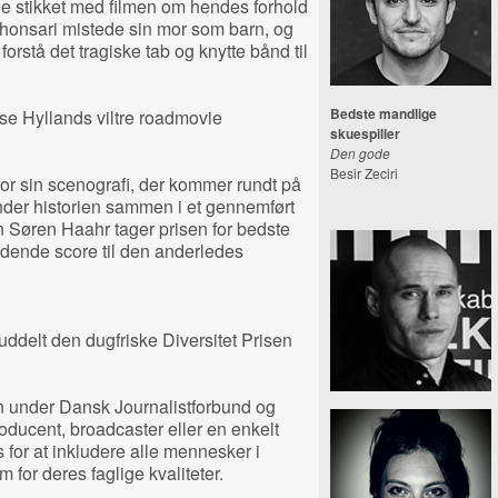
ge stikket med filmen om hendes forhold
ø Khonsari mistede sin mor som barn, og
forstå det tragiske tab og knytte bånd til
Bedste mandlige
uise Hyllands viltre roadmovie
skuespiller
Den gode
Besir Zeciri
r sin scenografi, der kommer rundt på
nder historien sammen i et gennemført
n Søren Haahr tager prisen for bedste
dende score til den anderledes
t uddelt den dugfriske Diversitet Prisen
n under Dansk Journalistforbund og
producent, broadcaster eller en enkelt
 for at inkludere alle mennesker i
for deres faglige kvaliteter.