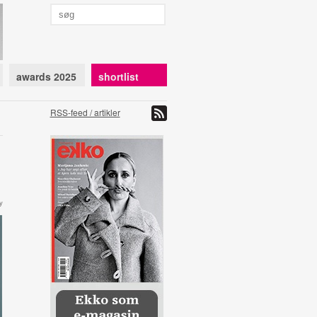
awards 2025
shortlist
RSS-feed / artikler
y