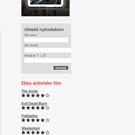
tilmeld nyhedsbrev
Dit navn:
Din email:
Hvad er 1 + 2?
Ekko anbefaler film
The Invite
Evil Dead Burn
Following
Wasteman