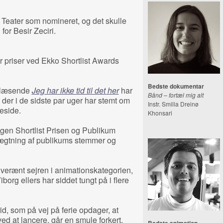
 Teater som nomineret, og det skulle
for Besir Zeciri.
priser ved Ekko Shortlist Awards
Bedste dokumentar
blæsende
Jeg har ikke tid til det her
har
Bånd – fortæl mig alt
 der i de sidste par uger har stemt om
Instr. Smilla Dreinø
eside.
Khonsari
agen Shortlist Prisen og Publikum
vægtning af publikums stemmer og
verænt sejren i animationskategorien,
rg ellers har siddet tungt på i flere
d, som på vej på ferie opdager, at
ed at lancere, går en smule forkert.