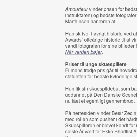
Amourteur
vinder prisen for bed
instruktøren) og bedste fotograf
Marthinsen har æren af.
Han skriver i øvrigt historie ved a
Awards’ otteårige historie til at v
vandt fotografen for sine billede
Når verden bøjer
.
Priser til unge skuespillere
Filmens tredje pris går til hoved
statuetten for bedste kvindelige s
Hun fik sin skuespildebut som bar
uddannet på Den Danske Sceneku
nu fået et egentligt gennembrud.
På herresiden vinder Besir Zeciri
med rollen som pusher i det hår
Skuespilleren er blevet kendt for 
sidste år vært for Ekko Shortli