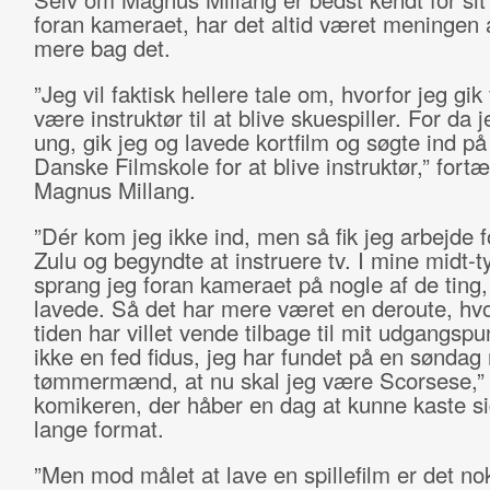
foran kameraet, har det altid været meningen 
mere bag det.
”Jeg vil faktisk hellere tale om, hvorfor jeg gik 
være instruktør til at blive skuespiller. For da j
ung, gik jeg og lavede kortfilm og søgte ind p
Danske Filmskole for at blive instruktør,” fortæ
Magnus Millang.
”Dér kom jeg ikke ind, men så fik jeg arbejde 
Zulu og begyndte at instruere tv. I mine midt-t
sprang jeg foran kameraet på nogle af de ting,
lavede. Så det har mere været en deroute, hvo
tiden har villet vende tilbage til mit udgangspu
ikke en fed fidus, jeg har fundet på en sønda
tømmermænd, at nu skal jeg være Scorsese,” t
komikeren, der håber en dag at kunne kaste si
lange format.
”Men mod målet at lave en spillefilm er det no