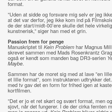
format.
”Uden at sidde og forsvare mig selv er jeg ikke 
at det var derfor, jeg ikke kom ind på Filmskol
de der start/midt-00’ere skulle det hele virkel
kunstnerisk,” siger han med et grin.
Passion frem for penge
Manuskriptet til
Kein Problem
har Magnus Mil
skrevet sammen med Mads Rosenkrantz Grag
også er kendt som manden bag DR3-serien
Y
Maybe
.
Sammen har de moret sig med at lave ”en lille h
et lille format”, som instruktøren udtrykker det. 
med tv gav det en form for frihed igen at kaste
kortfilmen.
”Det er jo et ret skørt og svært format, men og
sjovt, når det fungerer. I de der cirka femten m
man jo spasse ud.
Kein Problem
bliver aldrig