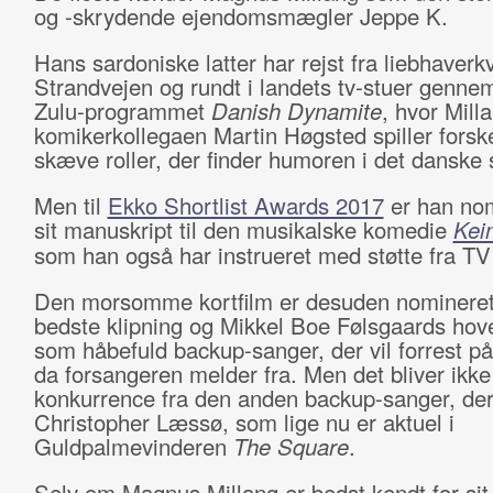
og -skrydende ejendomsmægler Jeppe K.
Hans sardoniske latter har rejst fra liebhaverk
Strandvejen og rundt i landets tv-stuer genne
Zulu-programmet
Danish Dynamite
, hvor Mil
komikerkollegaen Martin Høgsted spiller forske
skæve roller, der finder humoren i det danske
Men til
Ekko Shortlist Awards 2017
er han nom
sit manuskript til den musikalske komedie
Kei
som han også har instrueret med støtte fra TV
Den morsomme kortfilm er desuden nomineret
bedste klipning og Mikkel Boe Følsgaards hove
som håbefuld backup-sanger, der vil forrest p
da forsangeren melder fra. Men det bliver ikk
konkurrence fra den anden backup-sanger, der 
Christopher Læssø, som lige nu er aktuel i
Guldpalmevinderen
The Square
.
Selv om Magnus Millang er bedst kendt for sit