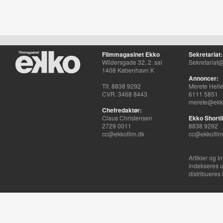
Filmmagasinet Ekko
Sekretariat:
Wildersgade 32, 2. sal
Sekretariat@
1408 København K
Annoncer:
Tlf. 8838 9292
Merete Hell
CVR. 3468 8443
6111 5851
merete@ekko
Chefredaktør:
Claus Christensen
Ekko Shortli
2729 0011
8838 9292
cc@ekkofilm.dk
cc@ekkofilm
Artikler og i
indekseres u
distribueres