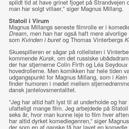
spildt tid at have grinet fjoget på Strandvejen 
man har solgt villaer,” siger Magnus Millang.
Statoil i Virum
Magnus Millangs seneste filmrolle er i komed
Dream
, men han har også haft mere alvorlige ro
som
Kvinden i buret
og Thomas Vinterbergs
K
Skuespilleren er sågar på rollelisten i Vinterb
kommende
Kursk
, om det russiske ubådsdram
der har stjernerne Colin Firth og Léa Seydoux 
hovedrollerne. Men komikken har hele tiden v
udgangspunkt for Magnus Millang, som i
Kein
finder humoren i mødet mellem stjernedrømm
dansk jantelovsmentalitet.
”Jeg har altid haft lyst til at underholde og har 
ufatteligt mange film. Jeg arbejdede på Statoil
seks år, hvor man kunne leje to film hver aften
har altid dyrket komediegenren,” siger Magnus
der som en af ganske få har lavet en komedie 