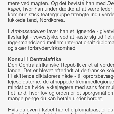
mere ved magten. Og det beviste han med
De
kapel,
hvor han under dække af at være leder 
kommunistisk teatergruppe trængte ind i verd
lukkede land, Nordkorea.
I
Ambassadøren
laver han et lignende - givetv
livsfarligt - vovestykke ved at kaste sig ud i et
ingenmandsland mellem internationalt diploma
og skær forbrydervirksomhed.
Konsul i Centralafrika
Den Centralafrikanske Republik er et af verden
lande. Det er blevet efterladt af de franske kol
til skiftende diktatorers nåde - til oprørsbevæg
lejesoldaterne, de afhoppede fremmedlegionæ
mindst de hvide lykkejægere med sans for mu
i et land, hvor lov og orden er et spørgsmål o
mange penge du kan betale under bordet.
Hvis du oven i købet har et diplomatpas, er du