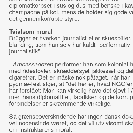
diplomatkorpset i sus og dus med benske i ka
champagne på køl, mens de holder sig gode 
det gennemkorrupte styre.
Tvivlsom moral
Brügger er hverken journalist eller skuespiller
blanding, som han selv har kaldt ”performativ
journalistik”.
I
Ambassadøren
performer han som kolonial 
med ridestøvler, skræddersyet jakkesæt og de
cigaretrør. Det er måske nok påtaget, når han
pygmæ-fest siger, at ”det her er, hvad NGO’er
har forstået: Man kan virkelig have det sjovt i A
men hans diplomattitel, fabrikken og de korrup
forbindelser er skræmmende virkelige.
Så grænseoverskridende har ingen dansk dok
vel nogensinde været, og det vil utvivlsomt sk
om instruktørens moral.