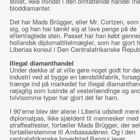
stillet, ikke mindst i den omfattende handel m
bloddiamanter.
Det har Mads Brügger, eller Mr. Cortzen, som
sig, og han har tænkt sig at lave penge på de
eftertragtede sten. Passet har han købt genn
hollandsk diplomattitelmægler, som har gjort h
Liberias konsul i Den Centralafrikanske Republ
Illegal diamanthandel
Under dække af at ville gøre noget godt for de
industri ved at bygge en tændstikfabrik, forsøg
trænge ind på markedet for illegal diamanthan
nøjagtig som tusinde af vesterlændinge og an
tvivlsomme typer har gjort det før ham.
I 90’erne blev der alene i Liberia udstedt mer
diplomatpas, ikke sjældent til mennesker med 
straffeattester, fortæller Mads Brügger, der sel
fortællerstemme til
Ambassadøren.
Og i den
centralafrikanske hovedstad Bangui lever