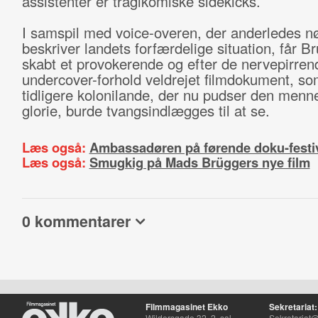
assistenter er tragikomiske sidekicks.
I samspil med voice-overen, der anderledes nø
beskriver landets forfærdelige situation, får B
skabt et provokerende og efter de nervepirren
undercover-forhold veldrejet filmdokument, so
tidligere kolonilande, der nu pudser den menn
glorie, burde tvangsindlægges til at se.
Læs også:
Ambassadøren på førende doku-festi
Læs også:
Smugkig på Mads Brüggers nye film
0 kommentarer
Filmmagasinet Ekko
Sekretariat:
Wildersgade 32, 2. sal
Sekretariat@