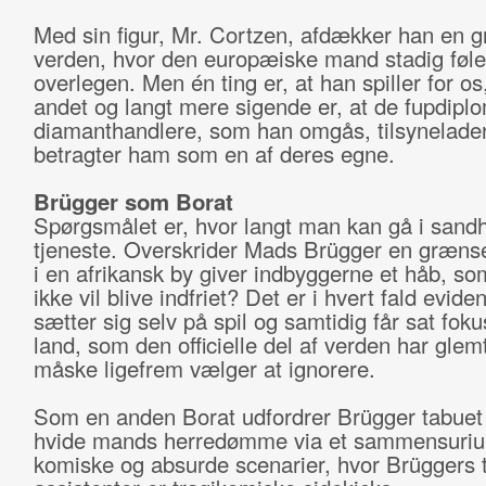
Med sin figur, Mr. Cortzen, afdækker han en g
verden, hvor den europæiske mand stadig føle
overlegen. Men én ting er, at han spiller for os
andet og langt mere sigende er, at de fupdipl
diamanthandlere, som han omgås, tilsynelade
betragter ham som en af deres egne.
Brügger som Borat
Spørgsmålet er, hvor langt man kan gå i sand
tjeneste. Overskrider Mads Brügger en græns
i en afrikansk by giver indbyggerne et håb, s
ikke vil blive indfriet? Det er i hvert fald evide
sætter sig selv på spil og samtidig får sat foku
land, som den officielle del af verden har glemt
måske ligefrem vælger at ignorere.
Som en anden Borat udfordrer Brügger tabue
hvide mands herredømme via et sammensuriu
komiske og absurde scenarier, hvor Brüggers