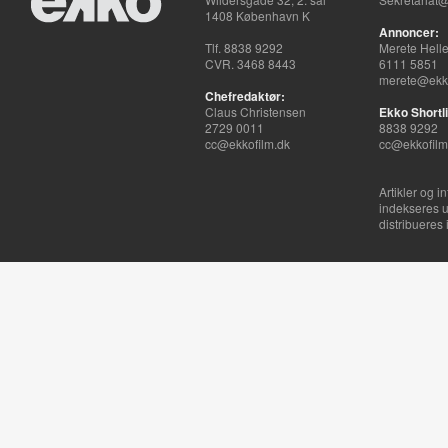
1408 København K
Annoncer:
Tlf. 8838 9292
Merete Hell
CVR. 3468 8443
6111 5851
merete@ekko
Chefredaktør:
Claus Christensen
Ekko Shortli
2729 0011
8838 9292
cc@ekkofilm.dk
cc@ekkofilm
Artikler og i
indekseres u
distribueres