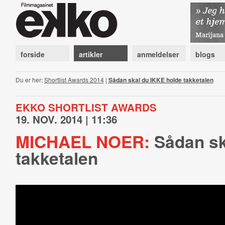
forside
artikler
anmeldelser
blogs
Du er her:
Shortlist Awards 2014
|
Sådan skal du IKKE holde takketalen
EKKO SHORTLIST AWARDS
19. NOV. 2014 | 11:36
MICHAEL NOER:
Sådan sk
takketalen