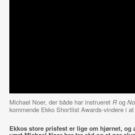
Michael Noer, der både har instrueret
og
R
No
kommende Ekko Shortlist Awards-vindere i at h
Ekkos store prisfest er lige om hjørnet, og 
vært Michael Noer har tre råd og et par alvo