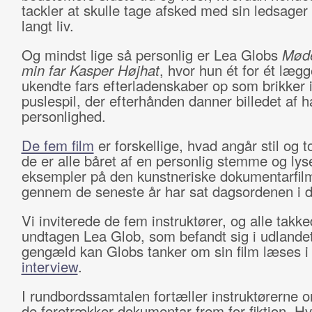
tackler at skulle tage afsked med sin ledsage
langt liv.
Og mindst lige så personlig er Lea Globs
Mød
min far Kasper Højhat
, hvor hun ét for ét lægg
ukendte fars efterladenskaber op som brikker i
puslespil, der efterhånden danner billedet af h
personlighed.
De fem film
er forskellige, hvad angår stil og 
de er alle båret af en personlig stemme og ly
eksempler på den kunstneriske dokumentarfilm
gennem de seneste år har sat dagsordenen i d
Vi inviterede de fem instruktører, og alle takke
undtagen Lea Glob, som befandt sig i udlandet
gengæld kan Globs tanker om sin film læses 
interview
.
I rundbordssamtalen fortæller instruktørerne o
de foretrækker dokumentar frem for fiktion. Hv