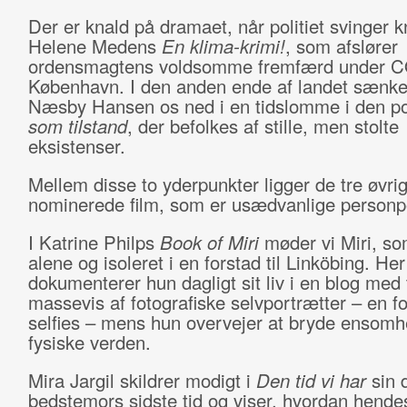
Der er knald på dramaet, når politiet svinger k
Helene Medens
En klima-krimi!
, som afslører
ordensmagtens voldsomme fremfærd under C
København. I den anden ende af landet sænke
Næsby Hansen os ned i en tidslomme i den p
som tilstand
, der befolkes af stille, men stolte
eksistenser.
Mellem disse to yderpunkter ligger de tre øvri
nominerede film, som er usædvanlige personpo
I Katrine Philps
Book of Miri
møder vi Miri, so
alene og isoleret i en forstad til Linköbing. Her
dokumenterer hun dagligt sit liv i en blog med 
massevis af fotografiske selvportrætter – en fo
selfies – mens hun overvejer at bryde ensomh
fysiske verden.
Mira Jargil skildrer modigt i
Den tid vi har
sin 
bedstemors sidste tid og viser, hvordan hende