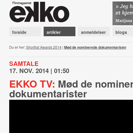
forside
artikler
anmeldelser
blogs
Du er her:
Shortlist Awards 2014
|
Mød de nominerede dokumentarister
SAMTALE
17. NOV. 2014 | 01:50
EKKO TV:
Mød de nomine
dokumentarister