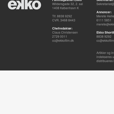
Wildersgade 32, 2. sal
Sekretariat@
1408 København K
Annoncer:
Tlf. 8838 9292
Merete Hell
CVR. 3468 8443
6111 5851
merete@ekko
Chefredaktør:
Claus Christensen
Ekko Shortli
2729 0011
8838 9292
cc@ekkofilm.dk
cc@ekkofilm
Artikler og i
indekseres u
distribueres