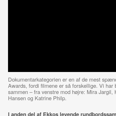
Dokumentarkategorien er en af de mest spænd
Awards, fordi filmene er så forskellige. Vi har
sammen – fra venstre mod højre: Mira Jargil
Hansen og Katrine Philp.
I anden del af Ekkos levende rundbordssam