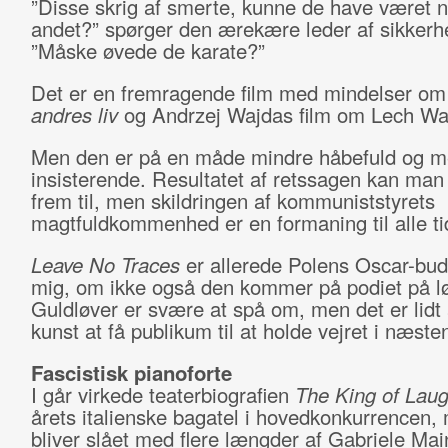
”Disse skrig af smerte, kunne de have været 
andet?” spørger den ærekære leder af sikkerhe
”Måske øvede de karate?”
Det er en fremragende film med mindelser o
andres liv
og Andrzej Wajdas film om Lech Wa
Men den er på en måde mindre håbefuld og m
insisterende. Resultatet af retssagen kan man
frem til, men skildringen af kommuniststyrets
magtfuldkommenhed er en formaning til alle ti
Leave No
Traces
er allerede Polens Oscar-bud,
mig, om ikke også den kommer på podiet på l
Guldløver er svære at spå om, men det er lidt 
kunst at få publikum til at holde vejret i næsten
Fascistisk pianoforte
I går virkede teaterbiografien
The King of Laug
årets italienske bagatel i hovedkonkurrencen,
bliver slået med flere længder af Gabriele Mai