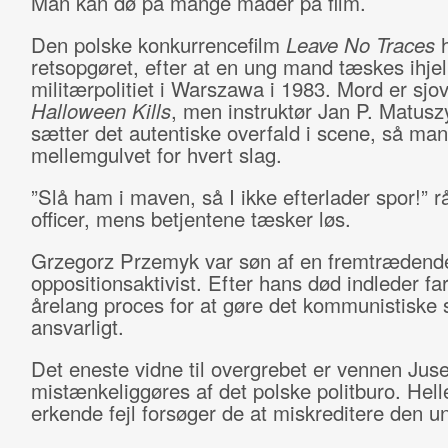
Man kan dø på mange måder på film.
Den polske konkurrencefilm
Leave No Traces
h
retsopgøret, efter at en ung mand tæskes ihjel
militærpolitiet i Warszawa i 1983. Mord er sjov
Halloween Kills
, men instruktør Jan P. Matusz
sætter det autentiske overfald i scene, så ma
mellemgulvet for hvert slag.
”Slå ham i maven, så I ikke efterlader spor!” r
officer, mens betjentene tæsker løs.
Grzegorz Przemyk var søn af en fremtrædende
oppositionsaktivist. Efter hans død indleder fa
årelang proces for at gøre det kommunistiske 
ansvarligt.
Det eneste vidne til overgrebet er vennen Juse
mistænkeliggøres af det polske politburo. Hell
erkende fejl forsøger de at miskreditere den 