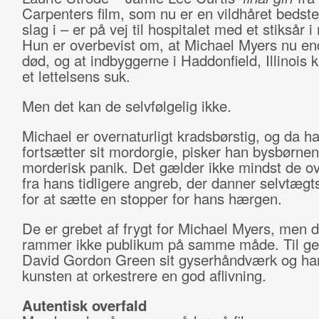
Carpenters film, som nu er en vildhåret beds
slag i – er på vej til hospitalet med et stiksår 
Hun er overbevist om, at Michael Myers nu end
død, og at indbyggerne i Haddonfield, Illinois 
et lettelsens suk.
Men det kan de selvfølgelig ikke.
Michael er overnaturligt kradsbørstig, og da h
fortsætter sit mordorgie, pisker han bysbørnen
morderisk panik. Det gælder ikke mindst de o
fra hans tidligere angreb, der danner selvtægt
for at sætte en stopper for hans hærgen.
De er grebet af frygt for Michael Myers, men d
rammer ikke publikum på samme måde. Til g
David Gordon Green sit gyserhåndværk og har
kunsten at orkestrere en god aflivning.
Autentisk overfald