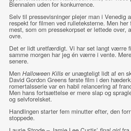
Biennalen uden for konkurrence.
Selv til pressevisninger plejer man i Venedig a
respekt for filmen ved rulleteksterne. Men her 
mest, som om pressekorpset er lettede over, at
ovre.
Det er lidt uretfærdigt. Vi har set langt værre f
samme morgen har jeg én værre i vente. Mer
senere.
Men
Halloween Kills
er unægteligt lidt af en sk
David Gordon Greens første film i den hæder
romertalsserie var en habil relancering af fran
Men hans fortsættelse er mere slap og spraglet,
og selvforelsket.
Handlingen starter fem minutter efter, den forr
stoppede.
Laurie Strode – Jamie Lee Curtis’
final girl
fra