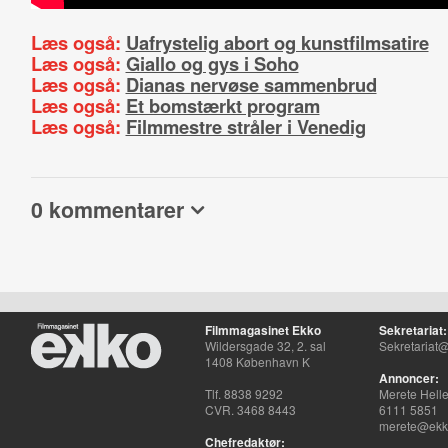
Læs også:
Uafrystelig abort og kunstfilmsatire
Læs også:
Giallo og gys i Soho
Læs også:
Dianas nervøse sammenbrud
Læs også:
Et bomstærkt program
Læs også:
Filmmestre stråler i Venedig
0 kommentarer
Filmmagasinet Ekko
Sekretariat:
Wildersgade 32, 2. sal
Sekretariat@
1408 København K
Annoncer:
Tlf. 8838 9292
Merete Hell
CVR. 3468 8443
6111 5851
merete@ekko
Chefredaktør: