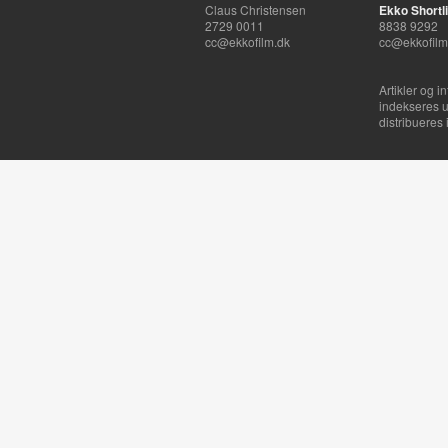
Claus Christensen
Ekko Shortli
2729 0011
8838 9292
cc@ekkofilm.dk
cc@ekkofilm
Artikler og i
indekseres u
distribueres