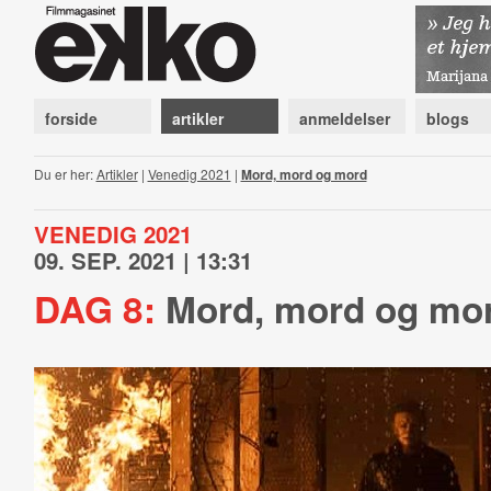
forside
artikler
anmeldelser
blogs
Du er her:
Artikler
|
Venedig 2021
|
Mord, mord og mord
VENEDIG 2021
09. SEP. 2021 | 13:31
DAG 8:
Mord, mord og mo