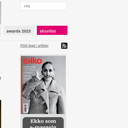
awards 2025
shortlist
RSS-feed / artikler
e