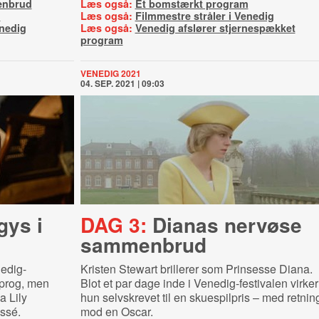
enbrud
Læs også:
Et bomstærkt program
m
Læs også:
Filmmestre stråler i Venedig
enedig
Læs også:
Venedig afslører stjernespækket
program
VENEDIG 2021
04. SEP. 2021 | 09:03
gys i
DAG 3:
Dianas nervøse
sammenbrud
edig-
Kristen Stewart brillerer som Prinsesse Diana.
sprog, men
Blot et par dage inde i Venedig-festivalen virker
a Lily
hun selvskrevet til en skuespilpris – med retnin
ssé.
mod en Oscar.