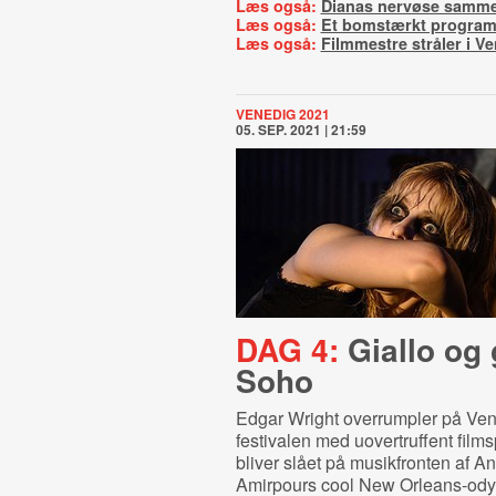
Læs også:
Dianas nervøse samm
Læs også:
Et bomstærkt progra
Læs også:
Filmmestre stråler i V
VENEDIG 2021
05. SEP. 2021 | 21:59
DAG 4:
Giallo og 
Soho
Edgar Wright overrumpler på Ven
festivalen med uovertruffent film
bliver slået på musikfronten af An
Amirpours cool New Orleans-ody