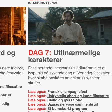
09. SEP. 2021 | 07:26
d og
DAG 7:
Utilnærmelige
karakterer
 gøre indtryk,
Fascinerende mexicansk stedfardrama er et
dig-festivalen
lyspunkt på syvende dag af Venedig-festivalen,
.
hvor skabelonskåret amerikansk western
skuffer.
nstfilmsatire
Læs også:
Fransk champagnefest
enbrud
Læs også:
Uafrystelig abort og kunstfilmsatire
m
Læs også:
Giallo og gys i Soho
enedig
Læs også:
Dianas nervøse sammenbrud
Læs også:
Et bomstærkt program