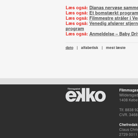
Læs også:
Dianas nervøse samm
Læs også:
Et bomstærkt progra
Læs også:
Filmmestre stråler i V
Læs også:
Venedig afslører stje
program
Læs også:
Anmeldelse – Baby Dri
dato
|
alfabetisk
|
mest læste
Filmmagas
Wildersgade
1408 Købe
Tlf. 8838 9
CVR. 3468
Chefredak
Claus Chri
2729 0011