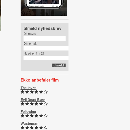
tilmeld nyhedsbrev
Dit navn:
Din email:
Hvad er 1 + 2?
å
Ekko anbefaler film
The Invite
Evil Dead Burn
Following
Wasteman