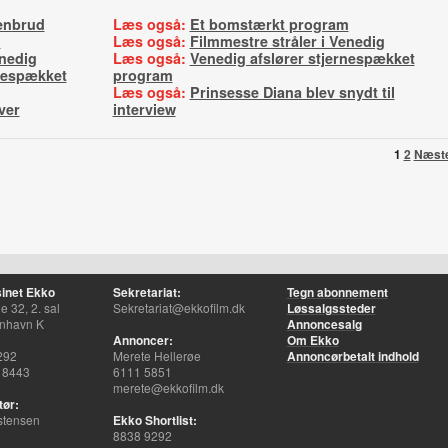
enbrud
Læs også:
Et bomstærkt program
m
Læs også:
Filmmestre stråler i Venedig
enedig
Læs også:
Venedig afslører stjernespækket
rnespækket
program
Læs også:
Prinsesse Diana blev snydt til
ver
interview
1
2
Næst
inet Ekko
Sekretariat:
Tegn abonnement
 32, 2. sal
Sekretariat@ekkofilm.dk
Løssalgssteder
nhavn K
Annoncesalg
Annoncer:
Om Ekko
292
Merete Hellerøe
Annoncørbetalt indhold
 8443
6111 5851
merete@ekkofilm.dk
tør:
stensen
Ekko Shortlist:
8838 9292