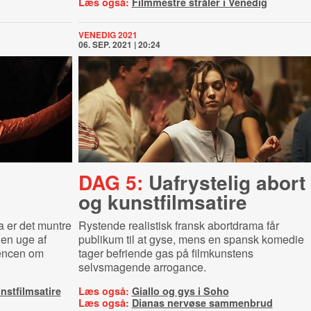
Læs også:
Filmmestre stråler i Venedig
VENEDIG 2021
06. SEP. 2021 | 20:24
DAG 5:
Uafrystelig abort
og kunst­film­sa­ti­re
 er det muntre
Rystende realistisk fransk abortdrama får
den uge af
publikum til at gyse, mens en spansk komedie
rencen om
tager befriende gas på filmkunstens
selvsmagende arrogance.
nstfilmsatire
Læs også:
Giallo og gys i Soho
Læs også:
Dianas nervøse sammenbrud