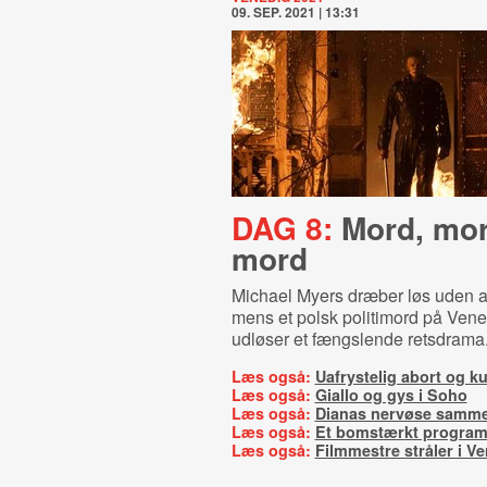
09. SEP. 2021 | 13:31
DAG 8:
Mord, mor
mord
Michael Myers dræber løs uden at
mens et polsk politimord på Vene
udløser et fængslende retsdrama
Læs også:
Uafrystelig abort og ku
Læs også:
Giallo og gys i Soho
Læs også:
Dianas nervøse samm
Læs også:
Et bomstærkt progra
Læs også:
Filmmestre stråler i V