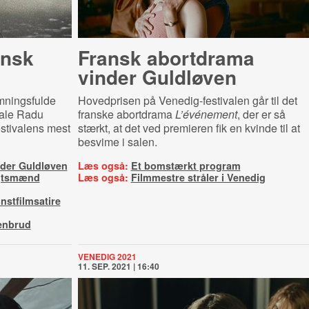
nsk
Fransk abortdrama
vinder Guldløven
emningsfulde
Hovedprisen på Venedig-festivalen går til det
nale Radu
franske abortdrama
L’événement
, der er så
stivalens mest
stærkt, at det ved premieren
fik en kvinde til at
besvime i salen.
der Guldløven
Læs også:
Et bomstærkt program
ægtsmænd
Læs også:
Filmmestre stråler i Venedig
nstfilmsatire
enbrud
VENEDIG 2021
11. SEP. 2021 | 16:40