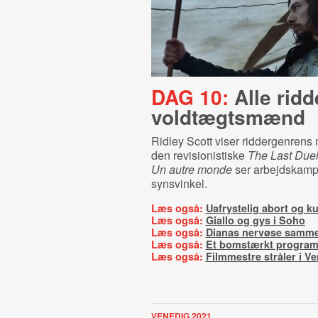
DAG 10:
Alle ridd
voldtægtsmænd
Ridley Scott viser riddergenrens
den revisionistiske
The Last Due
Un autre monde
ser arbejdskamp
synsvinkel.
Læs også:
Uafrystelig abort og ku
Læs også:
Giallo og gys i Soho
Læs også:
Dianas nervøse samm
Læs også:
Et bomstærkt progra
Læs også:
Filmmestre stråler i V
VENEDIG 2021