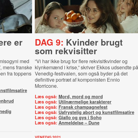
ere er
DAG 9:
Kvinder brugt
som rekvisitter
 misogyni med
”Vi har ikke brug for flere rekvisitkvinder og
l
, mens franske
klynkemænd i krise,” skriver Ekkos udsendte p
en fra toppens
Venedig-festivalen, som også byder på det
definitive portræt af komponisten Ennio
Morricone.
nstfilmsatire
Læs også:
Mord, mord og mord
enbrud
Læs også:
Utilnærmelige karakterer
m
Læs også:
Fransk champagnefest
enedig
Læs også:
Uafrystelig abort og kunstfilmsatire
Læs også:
Giallo og gys i Soho
Læs også:
Anmeldelse – Dune
VENEDIG 2021