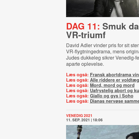
DAG 11:
Smuk da
VR-triumf
David Adler vinder pris for sit st
VR-flygtningedrama, mens origi
Judes dukkeleg sikrer Venedig-fe
aparte oplevelse.
Læs også:
Fransk abortdrama vin
Læs også:
Alle riddere er voldt
Læs også:
Mord, mord og mord
Læs også:
Uafrystelig abort og ku
Læs også:
Giallo og gys i Soho
Læs også:
Dianas nervøse samm
VENEDIG 2021
11. SEP. 2021 | 18:06